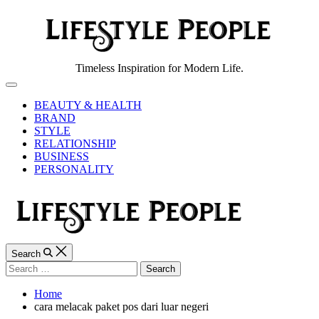
Skip
to
content
Lifestyle
Timeless Inspiration for Modern Life.
People
Off
Canvas
BEAUTY & HEALTH
BRAND
STYLE
RELATIONSHIP
BUSINESS
PERSONALITY
Search
Search
for:
Home
cara melacak paket pos dari luar negeri