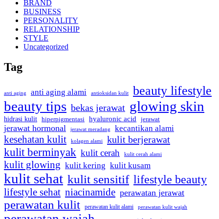
BRAND
BUSINESS
PERSONALITY
RELATIONSHIP
STYLE
Uncategorized
Tag
beauty lifestyle
anti aging alami
anti aging
antioksidan kulit
beauty tips
glowing skin
bekas jerawat
hidrasi kulit
hyaluronic acid
hiperpigmentasi
jerawat
jerawat hormonal
kecantikan alami
jerawat meradang
kesehatan kulit
kulit berjerawat
kolagen alami
kulit berminyak
kulit cerah
kulit cerah alami
kulit glowing
kulit kering
kulit kusam
kulit sehat
kulit sensitif
lifestyle beauty
lifestyle sehat
niacinamide
perawatan jerawat
perawatan kulit
perawatan kulit alami
perawatan kulit wajah