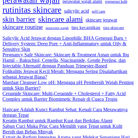
perawatan wajah
perawatan wajah alami
regenerasi kulit
rutinitas skincare
salicylic acid
self care
skincare alami
skin barrier
skincare jerawat
skincare routine
tips kecantikan
tips skincare
sunscreen wajah
Salicylic Acid Jerawat dengan Lipophilic BHA Generasi Baru +
Delivery System: Deep Pore + Anti-Inflammatory untuk Oily &
Sensitive Skin
Pregnancy Safe Skincare: Skincare & Treatment Aman untuk Ibu
Hamil – Bakuchiol, Centella, Niacinamide, Gentle Peeling, dan
Injectable Alternatif dengan Panduan Trimester-Based
Folikulitis Jerawat Kecil Merah: Mengapa Sering Disalahartikan
sebagai Jerawat Biasa?
Manfaat Cleanser Low pH: Mengapa pH Pembersih Wajah Penting
untuk Skin Barrier?
Ceramide Skincare: Multi-Ceramide + Cholesterol + Fatty Acid
Complex untuk Barrier Biomimetic Repair di Cuaca Tropis
Haircare Adalah Kunci Rambut Sehat: Kenali Cara Merawatnya
dengan Tepat
Keratin Rambut untuk Rambut Kuat dan Berkilau Alami
Sabun Cuci Muka Pria: Cara Memilih yang Tepat untuk Kulit
Bersih dan Bebas Minyak
Extrait de Parfum Intensitas Aroma yang Melekat Sepanjang Hari