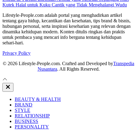
Kutek Halal untuk Kuku Cantik yang Tidak Menghalangi Wudu
Lifestyle-People.com adalah portal yang menghadirkan artikel
tentang gaya hidup, kecantikan dan kesehatan, tips brand & bisnis,
hubungan personal, serta inspirasi keseharian yang relevan dengan
dinamika kehidupan modern. Konten ditulis ringkas dan praktis
untuk pembaca yang mencari info berguna tentang kehidupan
sehari-hari.
Privacy Policy
© 2026 Lifestyle-People.com. Crafted and Developed by
Transpedia
Nusantara
. All Rights Reserved.
Close
Off
Canvas
BEAUTY & HEALTH
BRAND
STYLE
RELATIONSHIP
BUSINESS
PERSONALITY