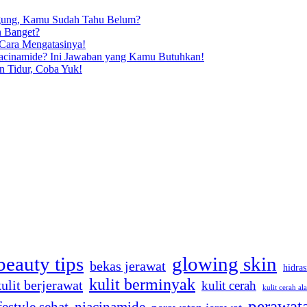
ngung, Kamu Sudah Tahu Belum?
n Banget?
 Cara Mengatasinya!
iacinamide? Ini Jawaban yang Kamu Butuhkan!
n Tidur, Coba Yuk!
beauty tips
glowing skin
bekas jerawat
hidras
kulit berminyak
kulit berjerawat
kulit cerah
kulit cerah al
perawata