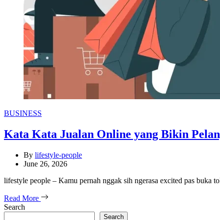
Categories
BUSINESS
Kata Kata Jualan Online yang Bikin Pela
By
lifestyle-people
June 26, 2026
lifestyle people – Kamu pernah nggak sih ngerasa excited pas buka t
Read More
Search
Search