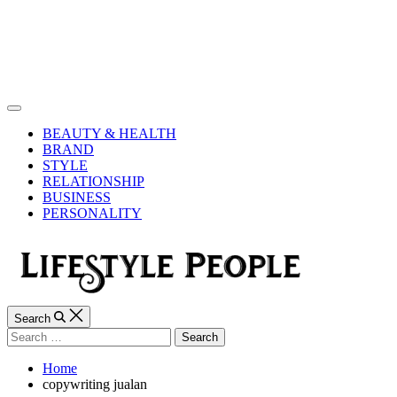
Skip
to
content
Lifestyle
People
Off
Canvas
BEAUTY & HEALTH
BRAND
STYLE
RELATIONSHIP
BUSINESS
PERSONALITY
Search
Search
for:
Home
copywriting jualan