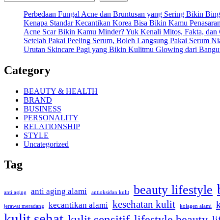
Perbedaan Fungal Acne dan Bruntusan yang Sering Bikin Bi
Kenapa Standar Kecantikan Korea Bisa Bikin Kamu Penasara
Acne Scar Bikin Kamu Minder? Yuk Kenali Mitos, Fakta, dan
Setelah Pakai Peeling Serum, Boleh Langsung Pakai Serum N
Urutan Skincare Pagi yang Bikin Kulitmu Glowing dari Bangu
Category
BEAUTY & HEALTH
BRAND
BUSINESS
PERSONALITY
RELATIONSHIP
STYLE
Uncategorized
Tag
beauty lifestyle
anti aging alami
anti aging
antioksidan kulit
kesehatan kulit
kecantikan alami
kolagen alami
jerawat meradang
kulit sehat
kulit sensitif
lifestyle beauty