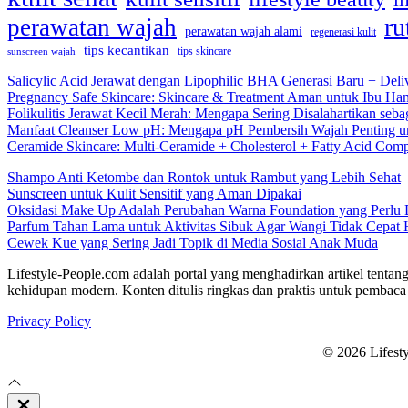
li
ru
perawatan wajah
perawatan wajah alami
regenerasi kulit
tips kecantikan
tips skincare
sunscreen wajah
Salicylic Acid Jerawat dengan Lipophilic BHA Generasi Baru + Deli
Pregnancy Safe Skincare: Skincare & Treatment Aman untuk Ibu Hamil
Folikulitis Jerawat Kecil Merah: Mengapa Sering Disalahartikan seba
Manfaat Cleanser Low pH: Mengapa pH Pembersih Wajah Penting un
Ceramide Skincare: Multi-Ceramide + Cholesterol + Fatty Acid Comp
Shampo Anti Ketombe dan Rontok untuk Rambut yang Lebih Sehat
Sunscreen untuk Kulit Sensitif yang Aman Dipakai
Oksidasi Make Up Adalah Perubahan Warna Foundation yang Perlu
Parfum Tahan Lama untuk Aktivitas Sibuk Agar Wangi Tidak Cepat 
Cewek Kue yang Sering Jadi Topik di Media Sosial Anak Muda
Lifestyle-People.com adalah portal yang menghadirkan artikel tentang
kehidupan modern. Konten ditulis ringkas dan praktis untuk pembaca 
Privacy Policy
© 2026 Lifest
Close