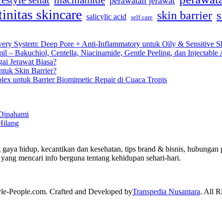
festyle sehat
niacinamide
perawatan jerawat
tinitas skincare
s
skin barrier
salicylic acid
self care
very System: Deep Pore + Anti-Inflammatory untuk Oily & Sensitive S
 – Bakuchiol, Centella, Niacinamide, Gentle Peeling, dan Injectable 
gai Jerawat Biasa?
tuk Skin Barrier?
lex untuk Barrier Biomimetic Repair di Cuaca Tropis
 Dipahami
Hilang
 gaya hidup, kecantikan dan kesehatan, tips brand & bisnis, hubungan p
yang mencari info berguna tentang kehidupan sehari-hari.
yle-People.com. Crafted and Developed by
Transpedia Nusantara
. All R