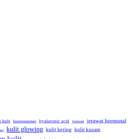
jerawat hormonal
hyaluronic acid
i kulit
hiperpigmentasi
jerawat
kulit glowing
kulit kering
kulit kusam
ami
n kulit