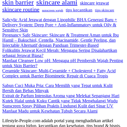
skincare alami
skin barrier
skincare jerawat
skincare routine
tips kecantikan
tips skincare
sunscreen wajah
Salicylic Acid Jerawat dengan Lipophilic BHA Generasi Baru +
Delivery System: Deep Pore + Anti-Inflammatory untuk Oily &
Sensitive Skin
Pregnancy Safe Skincare: Skincare & Treatment Aman untuk Ibu
Hamil – Bakuchiol, Centella, Niacinamide, Gentle Peeling, dan
Injectable Alternatif dengan Panduan Trimester-Based
Folikulitis Jerawat Kecil Merah: Mengapa Sering Disalahartikan
sebagai Jerawat Biasa?
Manfaat Cleanser Low pH: Mengapa pH Pembersih Wajah Penting
untuk Skin Barrier?
Ceramide Skincare: Multi-Ceramide + Cholesterol + Fatty Acid
Complex untuk Barrier Biomimetic Repair di Cuaca Tropis
Sabun Cuci Muka Pria: Cara Memilih yang Tepat untuk Kulit
Bersih dan Bebas Minyak
Extrait de Parfum Intensitas Aroma yang Melekat Sepanjang Hari
Kutek Halal untuk Kuku Cantik yang Tidak Menghalangi Wudu
Sunscreen Spray Pilihan Praktis Lindungi Kulit dari Sinar UV
Manfaat Madu untuk Kesehatan Tubuh Secara Alami
Lifestyle-People.com adalah portal yang menghadirkan artikel
tentang gaya hidup, kecantikan dan kesehatan, tips brand & bisnis,