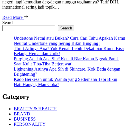
negeri, tapi kemudian deg-degan nunggu tagihannya? Tarif DHL
international sering jadi topik…
Read More
Search
Search
Undertone Netral atau Bukan? Cara Cari Tahu Apakah Kamu
Neutral Undertone yang Sering Bikin Bingung!
Thrift Artinya Apa? Yuk Kenali Lebih Dekat biar Kamu Bisa
Belanja Hemat dan Unik!
Purging Adalah Apa Sih? Kenali Biar Kamu Nggak Panik
Saat Kulit Tiba-Tiba Berjerawat!
Lightening Artinya Apa Sih di Skincare, Kok Beda dengan
Brightening?
Kado Berkesan untuk Wanita yang Sederhana Tapi Bikin
Hati Hangat, Mau Coba?
Category
BEAUTY & HEALTH
BRAND
BUSINESS
PERSONALITY