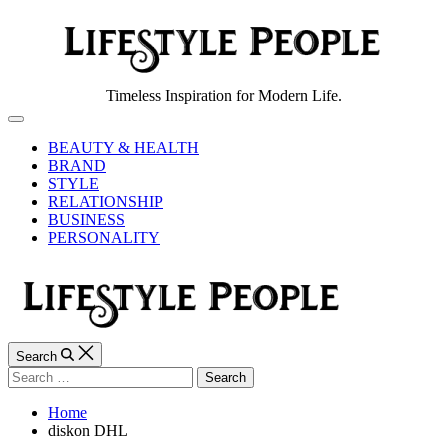
Skip
to
content
Lifestyle
Timeless Inspiration for Modern Life.
People
Off
Canvas
BEAUTY & HEALTH
BRAND
STYLE
RELATIONSHIP
BUSINESS
PERSONALITY
Search
Search
for:
Home
diskon DHL