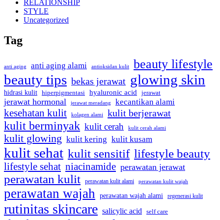
RELATIONSHIP
STYLE
Uncategorized
Tag
beauty lifestyle
anti aging alami
anti aging
antioksidan kulit
beauty tips
glowing skin
bekas jerawat
hyaluronic acid
hidrasi kulit
hiperpigmentasi
jerawat
jerawat hormonal
kecantikan alami
jerawat meradang
kesehatan kulit
kulit berjerawat
kolagen alami
kulit berminyak
kulit cerah
kulit cerah alami
kulit glowing
kulit kering
kulit kusam
kulit sehat
kulit sensitif
lifestyle beauty
lifestyle sehat
niacinamide
perawatan jerawat
perawatan kulit
perawatan kulit alami
perawatan kulit wajah
perawatan wajah
perawatan wajah alami
regenerasi kulit
rutinitas skincare
salicylic acid
self care