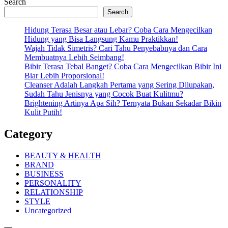
Search
Search
Hidung Terasa Besar atau Lebar? Coba Cara Mengecilkan
Hidung yang Bisa Langsung Kamu Praktikkan!
Wajah Tidak Simetris? Cari Tahu Penyebabnya dan Cara
Membuatnya Lebih Seimbang!
Bibir Terasa Tebal Banget? Coba Cara Mengecilkan Bibir Ini
Biar Lebih Proporsional!
Cleanser Adalah Langkah Pertama yang Sering Dilupakan,
Sudah Tahu Jenisnya yang Cocok Buat Kulitmu?
Brightening Artinya Apa Sih? Ternyata Bukan Sekadar Bikin
Kulit Putih!
Category
BEAUTY & HEALTH
BRAND
BUSINESS
PERSONALITY
RELATIONSHIP
STYLE
Uncategorized