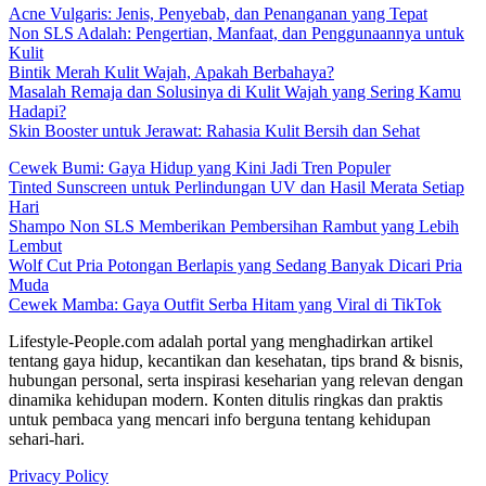
Acne Vulgaris: Jenis, Penyebab, dan Penanganan yang Tepat
Non SLS Adalah: Pengertian, Manfaat, dan Penggunaannya untuk
Kulit
Bintik Merah Kulit Wajah, Apakah Berbahaya?
Masalah Remaja dan Solusinya di Kulit Wajah yang Sering Kamu
Hadapi?
Skin Booster untuk Jerawat: Rahasia Kulit Bersih dan Sehat
Cewek Bumi: Gaya Hidup yang Kini Jadi Tren Populer
Tinted Sunscreen untuk Perlindungan UV dan Hasil Merata Setiap
Hari
Shampo Non SLS Memberikan Pembersihan Rambut yang Lebih
Lembut
Wolf Cut Pria Potongan Berlapis yang Sedang Banyak Dicari Pria
Muda
Cewek Mamba: Gaya Outfit Serba Hitam yang Viral di TikTok
Lifestyle-People.com adalah portal yang menghadirkan artikel
tentang gaya hidup, kecantikan dan kesehatan, tips brand & bisnis,
hubungan personal, serta inspirasi keseharian yang relevan dengan
dinamika kehidupan modern. Konten ditulis ringkas dan praktis
untuk pembaca yang mencari info berguna tentang kehidupan
sehari-hari.
Privacy Policy