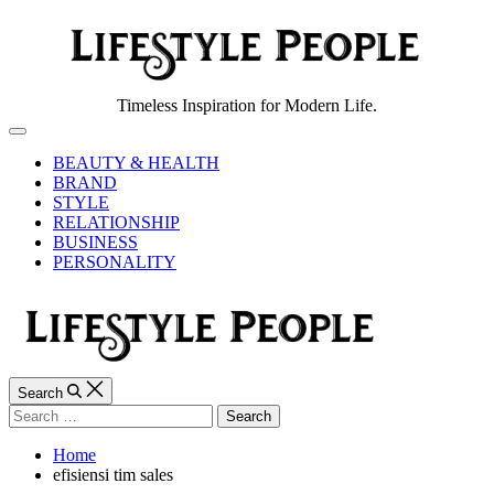
Skip
to
content
Lifestyle
Timeless Inspiration for Modern Life.
People
Off
Canvas
BEAUTY & HEALTH
BRAND
STYLE
RELATIONSHIP
BUSINESS
PERSONALITY
Search
Search
for:
Home
efisiensi tim sales