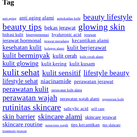
Tag
beauty lifestyle
anti aging alami
anti aging
antioksidan kulit
beauty tips
glowing skin
bekas jerawat
hidrasi kulit
hyaluronic acid
hiperpigmentasi
jerawat
jerawat hormonal
kecantikan alami
jerawat meradang
kesehatan kulit
kulit berjerawat
kolagen alami
kulit berminyak
kulit cerah
kulit cerah alami
kulit glowing
kulit kering
kulit kusam
kulit sehat
kulit sensitif
lifestyle beauty
lifestyle sehat
niacinamide
perawatan jerawat
perawatan kulit
perawatan kulit alami
perawatan wajah
perawatan wajah alami
regenerasi kulit
rutinitas skincare
salicylic acid
self care
skincare alami
skin barrier
skincare jerawat
skincare routine
tips kecantikan
tips skincare
sunscreen wajah
treatment jerawat