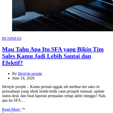
Categories
BUSINESS
Mau Tahu Apa Itu SFA yang Bikin Tim
Sales Kamu Jadi Lebih Santai dan
Efektif?
By
lifestyle-people
June 24, 2026
lifestyle people – Kamu pernah nggak sih melihat tim sales di
perusahaan yang sibuk bolak-balik catat prospek manual, update
status deal, dan buat laporan penjualan setiap akhir minggu? Nah,
apa itu SFA…
Read More