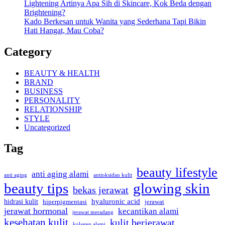
Lightening Artinya Apa Sih di Skincare, Kok Beda dengan
Brightening?
Kado Berkesan untuk Wanita yang Sederhana Tapi Bikin
Hati Hangat, Mau Coba?
Category
BEAUTY & HEALTH
BRAND
BUSINESS
PERSONALITY
RELATIONSHIP
STYLE
Uncategorized
Tag
beauty lifestyle
anti aging alami
anti aging
antioksidan kulit
beauty tips
glowing skin
bekas jerawat
hyaluronic acid
hidrasi kulit
hiperpigmentasi
jerawat
jerawat hormonal
kecantikan alami
jerawat meradang
kesehatan kulit
kulit berjerawat
kolagen alami