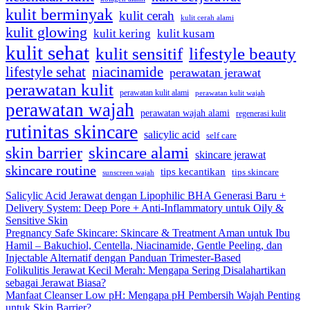
kulit berminyak
kulit cerah
kulit cerah alami
kulit glowing
kulit kering
kulit kusam
kulit sehat
kulit sensitif
lifestyle beauty
lifestyle sehat
niacinamide
perawatan jerawat
perawatan kulit
perawatan kulit alami
perawatan kulit wajah
perawatan wajah
perawatan wajah alami
regenerasi kulit
rutinitas skincare
salicylic acid
self care
skincare alami
skin barrier
skincare jerawat
skincare routine
tips kecantikan
tips skincare
sunscreen wajah
Salicylic Acid Jerawat dengan Lipophilic BHA Generasi Baru +
Delivery System: Deep Pore + Anti-Inflammatory untuk Oily &
Sensitive Skin
Pregnancy Safe Skincare: Skincare & Treatment Aman untuk Ibu
Hamil – Bakuchiol, Centella, Niacinamide, Gentle Peeling, dan
Injectable Alternatif dengan Panduan Trimester-Based
Folikulitis Jerawat Kecil Merah: Mengapa Sering Disalahartikan
sebagai Jerawat Biasa?
Manfaat Cleanser Low pH: Mengapa pH Pembersih Wajah Penting
untuk Skin Barrier?