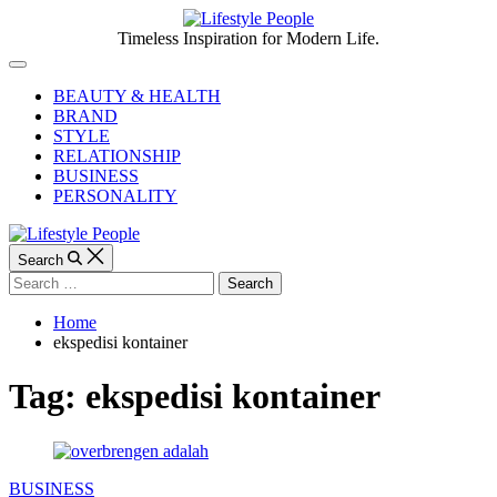
Skip
to
Lifestyle
Timeless Inspiration for Modern Life.
content
People
Off
Canvas
BEAUTY & HEALTH
BRAND
STYLE
RELATIONSHIP
BUSINESS
PERSONALITY
Search
Search
for:
Home
ekspedisi kontainer
Tag:
ekspedisi kontainer
Categories
BUSINESS