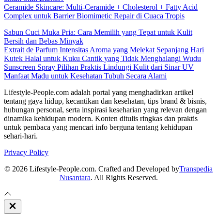
Ceramide Skincare: Multi-Ceramide + Cholesterol + Fatty Acid
Complex untuk Barrier Biomimetic Repair di Cuaca Tropis
Sabun Cuci Muka Pria: Cara Memilih yang Tepat untuk Kulit
Bersih dan Bebas Minyak
Extrait de Parfum Intensitas Aroma yang Melekat Sepanjang Hari
Kutek Halal untuk Kuku Cantik yang Tidak Menghalangi Wudu
Sunscreen Spray Pilihan Praktis Lindungi Kulit dari Sinar UV
Manfaat Madu untuk Kesehatan Tubuh Secara Alami
Lifestyle-People.com adalah portal yang menghadirkan artikel
tentang gaya hidup, kecantikan dan kesehatan, tips brand & bisnis,
hubungan personal, serta inspirasi keseharian yang relevan dengan
dinamika kehidupan modern. Konten ditulis ringkas dan praktis
untuk pembaca yang mencari info berguna tentang kehidupan
sehari-hari.
Privacy Policy
© 2026 Lifestyle-People.com. Crafted and Developed by
Transpedia
Nusantara
. All Rights Reserved.
Close
Off