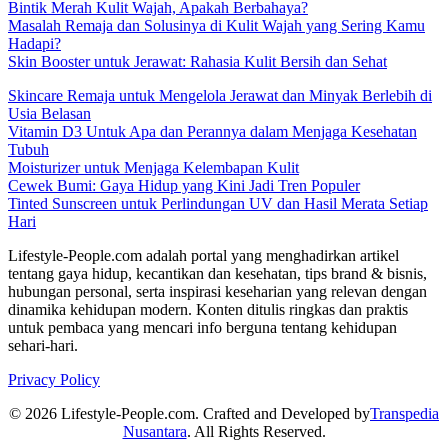
Bintik Merah Kulit Wajah, Apakah Berbahaya?
Masalah Remaja dan Solusinya di Kulit Wajah yang Sering Kamu
Hadapi?
Skin Booster untuk Jerawat: Rahasia Kulit Bersih dan Sehat
Skincare Remaja untuk Mengelola Jerawat dan Minyak Berlebih di
Usia Belasan
Vitamin D3 Untuk Apa dan Perannya dalam Menjaga Kesehatan
Tubuh
Moisturizer untuk Menjaga Kelembapan Kulit
Cewek Bumi: Gaya Hidup yang Kini Jadi Tren Populer
Tinted Sunscreen untuk Perlindungan UV dan Hasil Merata Setiap
Hari
Lifestyle-People.com adalah portal yang menghadirkan artikel
tentang gaya hidup, kecantikan dan kesehatan, tips brand & bisnis,
hubungan personal, serta inspirasi keseharian yang relevan dengan
dinamika kehidupan modern. Konten ditulis ringkas dan praktis
untuk pembaca yang mencari info berguna tentang kehidupan
sehari-hari.
Privacy Policy
© 2026 Lifestyle-People.com. Crafted and Developed by
Transpedia
Nusantara
. All Rights Reserved.