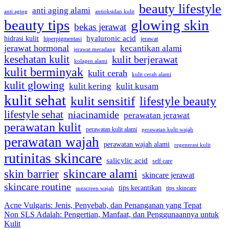
beauty lifestyle
anti aging alami
anti aging
antioksidan kulit
beauty tips
glowing skin
bekas jerawat
hidrasi kulit
hyaluronic acid
jerawat
hiperpigmentasi
jerawat hormonal
kecantikan alami
jerawat meradang
kesehatan kulit
kulit berjerawat
kolagen alami
kulit berminyak
kulit cerah
kulit cerah alami
kulit glowing
kulit kering
kulit kusam
kulit sehat
kulit sensitif
lifestyle beauty
lifestyle sehat
niacinamide
perawatan jerawat
perawatan kulit
perawatan kulit alami
perawatan kulit wajah
perawatan wajah
perawatan wajah alami
regenerasi kulit
rutinitas skincare
salicylic acid
self care
skincare alami
skin barrier
skincare jerawat
skincare routine
tips kecantikan
tips skincare
sunscreen wajah
Acne Vulgaris: Jenis, Penyebab, dan Penanganan yang Tepat
Non SLS Adalah: Pengertian, Manfaat, dan Penggunaannya untuk
Kulit