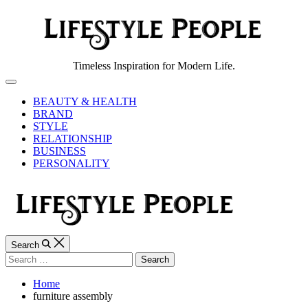
Skip
to
content
Lifestyle
Timeless Inspiration for Modern Life.
People
Off
Canvas
BEAUTY & HEALTH
BRAND
STYLE
RELATIONSHIP
BUSINESS
PERSONALITY
Search
Search
for:
Home
furniture assembly