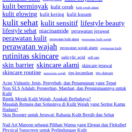
kulit berminyak
kulit cerah
kulit cerah alami
kulit glowing
kulit kering
kulit kusam
kulit sehat
kulit sensitif
lifestyle beauty
lifestyle sehat
niacinamide
perawatan jerawat
perawatan kulit
perawatan kulit alami
perawatan kulit wajah
perawatan wajah
perawatan wajah alami
regenerasi kulit
rutinitas skincare
salicylic acid
self care
skincare alami
skin barrier
skincare jerawat
skincare routine
tips kecantikan
tips skincare
sunscreen wajah
Acne Vulgaris: Jenis, Penyebab, dan Penanganan yang Tepat
Non SLS Adalah: Pengertian, Manfaat, dan Penggunaannya untuk
Kulit
Bintik Merah Kulit Wajah, Apakah Berbahaya?
Masalah Remaja dan Solusinya di Kulit Wajah yang Sering Kamu
Hadapi?
Skin Booster untuk Jerawat: Rahasia Kulit Bersih dan Sehat
Nail Art Maroon sebagai Pilihan Warna yang Elegan dan Fleksibel
Physical Sunscreen untuk Perlindungan Kulit