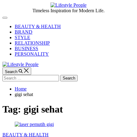
Skip
to
Lifestyle
Timeless Inspiration for Modern Life.
content
People
Off
Canvas
BEAUTY & HEALTH
BRAND
STYLE
RELATIONSHIP
BUSINESS
PERSONALITY
Search
Search
for:
Home
gigi sehat
Tag:
gigi sehat
Categories
BEAUTY & HEALTH