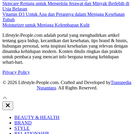
Skincare Remaja untuk Mengelola Jerawat dan Minyak Berlebih di
Usia Belasan
Vitamin D3 Untuk Apa dan Perannya dalam Menjaga Kesehatan
Tubuh
Moisturizer untuk Menjaga Kelembapan Kulit
Lifestyle-People.com adalah portal yang menghadirkan artikel
tentang gaya hidup, kecantikan dan kesehatan, tips brand & bisnis,
hubungan personal, serta inspirasi keseharian yang relevan dengan
dinamika kehidupan modern. Konten ditulis ringkas dan praktis
untuk pembaca yang mencari info berguna tentang kehidupan
sehari-hari.
Privacy Policy
© 2026 Lifestyle-People.com. Crafted and Developed by
Transpedia
Nusantara
. All Rights Reserved.
Close
Off
Canvas
BEAUTY & HEALTH
BRAND
STYLE
RELATIONSHIP