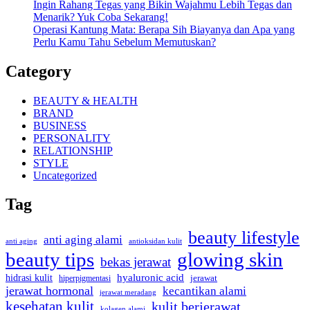
Ingin Rahang Tegas yang Bikin Wajahmu Lebih Tegas dan
Menarik? Yuk Coba Sekarang!
Operasi Kantung Mata: Berapa Sih Biayanya dan Apa yang
Perlu Kamu Tahu Sebelum Memutuskan?
Category
BEAUTY & HEALTH
BRAND
BUSINESS
PERSONALITY
RELATIONSHIP
STYLE
Uncategorized
Tag
beauty lifestyle
anti aging alami
anti aging
antioksidan kulit
beauty tips
glowing skin
bekas jerawat
hidrasi kulit
hyaluronic acid
hiperpigmentasi
jerawat
jerawat hormonal
kecantikan alami
jerawat meradang
kesehatan kulit
kulit berjerawat
kolagen alami