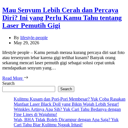
Mau Senyum Lebih Cerah dan Percaya
Diri? Ini yang Perlu Kamu Tahu tentang
Laser Pemutih Gigi
By
lifestyle-people
May 29, 2026
lifestyle people – Kamu pernah merasa kurang percaya diri saat foto
atau tersenyum lebar karena gigi terlihat kusam? Banyak orang
sekarang mencari laser pemutih gigi sebagai solusi cepat untuk
mendapatkan senyum yang…
Read More
Search
Search
Kulitmu Kusam dan Pori-Pori Membesar? Yuk Coba Rasakan
Manfaat Laser Black Doll yang Bikin Wajah Lebih Segar!
Wrinkles Artinya Apa Sih? Yuk Cari Tahu Bedanya dengan
Fine Lines di Wajahmu!
Wah, BHA Tidak Boleh Dicampur dengan Apa Saja? Yuk
Cari Tahu Biar Kulitmu Nggak Iritasi!