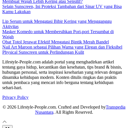
Membuat Wajah Lebih Kering atau Sensitif?
Selain Sunscreen, Ini Proteksi Tambahan dari Sinar UV yang Bisa
Kamu Lakukan
Lip Serum untuk Mengatasi Bibir Kering yang Mengganggu
Aktivitas
Masker Komedo untuk Membersihkan Pori-pori Tersumbat di
Wajah
Obat Totol Jerawat Efektif Mengatasi Bintik Merah Bandel
Nail Art Maroon sebagai Pilihan Warna yang Elegan dan Fleksibel
Physical Sunscreen untuk Perlindungan Kulit
Lifestyle-People.com adalah portal yang menghadirkan artikel
tentang gaya hidup, kecantikan dan kesehatan, tips brand & bisnis,
hubungan personal, serta inspirasi keseharian yang relevan dengan
dinamika kehidupan modern. Konten ditulis ringkas dan praktis
untuk pembaca yang mencari info berguna tentang kehidupan
sehari-hari.
Privacy Policy
© 2026 Lifestyle-People.com. Crafted and Developed by
Transpedia
Nusantara
. All Rights Reserved.
Close