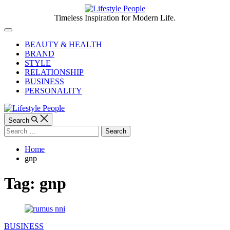
Skip
to
Lifestyle
Timeless Inspiration for Modern Life.
content
People
Off
Canvas
BEAUTY & HEALTH
BRAND
STYLE
RELATIONSHIP
BUSINESS
PERSONALITY
Search
Search
for:
Home
gnp
Tag:
gnp
Categories
BUSINESS