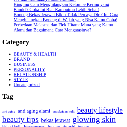
Bingung Cara Menghilangkan Ketombe Kering yang
Bandel? Coba Ini Biar Rambutmu Lebih Sehat!
Bopeng Bekas Jerawat Bikin Tidak Percaya Diri? Ini Cara
Menghilangkan Bopeng di Wajah yang Bisa Kamu Coba!
Perbedaan Melasma dan Flek Hitam: Mana yang Kamu
Alami dan Bagaimana Cara Mengatasinya?
Category
BEAUTY & HEALTH
BRAND
BUSINESS
PERSONALITY
RELATIONSHIP
STYLE
Uncategorized
Tag
beauty lifestyle
anti aging alami
anti aging
antioksidan kulit
beauty tips
glowing skin
bekas jerawat
hidrasi kulit
hyaluronic acid
hiperpigmentasi
jerawat