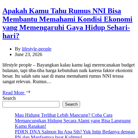
Apakah Kamu Tahu Rumus NNI Bisa
Membantu Memahami Kondisi Ekonomi
yang Memengaruhi Gaya Hidup Sehari-
hari?
By
lifestyle-people
June 23, 2026
lifestyle people – Bayangkan kalau kamu lagi merencanakan budget
bulanan, tapi tiba-tiba harga kebutuhan naik karena faktor ekonomi
besar. Itu salah satu saat di mana memahami rumus NNI terasa
sangat relevan. Rumus…
Read More
Search
Search
Mau Hidung Terlihat Lebih Mancung? Coba Cara
Memancungkan Hidung Secara Alami yang Bisa Langsung
Kamu Rasakan!
PDRN DNA Salmon Itu Apa Sih? Yuk Intip Bedanya dengan
PN dan Manfaatnya buat Kulitmu!