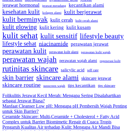
jerawat hormonal
kecantikan alami
jerawat meradang
kesehatan kulit
kulit berjerawat
kolagen alami
kulit berminyak
kulit cerah
kulit cerah alami
kulit glowing
kulit kering
kulit kusam
kulit sehat
kulit sensitif
lifestyle beauty
lifestyle sehat
niacinamide
perawatan jerawat
perawatan kulit
perawatan kulit alami
perawatan kulit wajah
perawatan wajah
perawatan wajah alami
regenerasi kulit
rutinitas skincare
salicylic acid
self care
skincare alami
skin barrier
skincare jerawat
skincare routine
tips kecantikan
tips skincare
sunscreen wajah
Folikulitis Jerawat Kecil Merah: Mengapa Sering Disalahartikan
sebagai Jerawat Biasa?
Manfaat Cleanser Low pH: Mengapa pH Pembersih Wajah Penting
untuk Skin Barrier?
Ceramide Skincare: Multi-Ceramide + Cholesterol + Fatty Acid
Complex untuk Barrier Biomimetic Repair di Cuaca Tropis
Pengaruh Kualitas Air terhadap Kulit: Mengapa Air Mandi Bisa