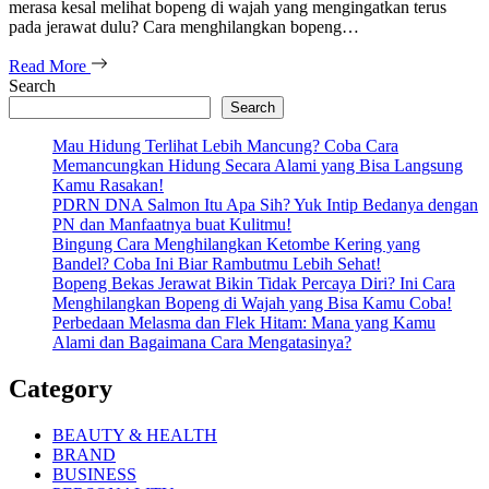
merasa kesal melihat bopeng di wajah yang mengingatkan terus
pada jerawat dulu? Cara menghilangkan bopeng…
Read More
Search
Search
Mau Hidung Terlihat Lebih Mancung? Coba Cara
Memancungkan Hidung Secara Alami yang Bisa Langsung
Kamu Rasakan!
PDRN DNA Salmon Itu Apa Sih? Yuk Intip Bedanya dengan
PN dan Manfaatnya buat Kulitmu!
Bingung Cara Menghilangkan Ketombe Kering yang
Bandel? Coba Ini Biar Rambutmu Lebih Sehat!
Bopeng Bekas Jerawat Bikin Tidak Percaya Diri? Ini Cara
Menghilangkan Bopeng di Wajah yang Bisa Kamu Coba!
Perbedaan Melasma dan Flek Hitam: Mana yang Kamu
Alami dan Bagaimana Cara Mengatasinya?
Category
BEAUTY & HEALTH
BRAND
BUSINESS