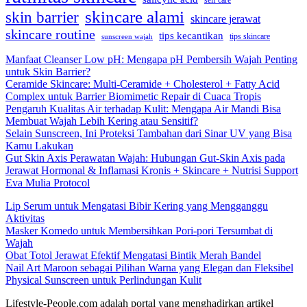
self care
skincare alami
skin barrier
skincare jerawat
skincare routine
tips kecantikan
tips skincare
sunscreen wajah
Manfaat Cleanser Low pH: Mengapa pH Pembersih Wajah Penting
untuk Skin Barrier?
Ceramide Skincare: Multi-Ceramide + Cholesterol + Fatty Acid
Complex untuk Barrier Biomimetic Repair di Cuaca Tropis
Pengaruh Kualitas Air terhadap Kulit: Mengapa Air Mandi Bisa
Membuat Wajah Lebih Kering atau Sensitif?
Selain Sunscreen, Ini Proteksi Tambahan dari Sinar UV yang Bisa
Kamu Lakukan
Gut Skin Axis Perawatan Wajah: Hubungan Gut-Skin Axis pada
Jerawat Hormonal & Inflamasi Kronis + Skincare + Nutrisi Support
Eva Mulia Protocol
Lip Serum untuk Mengatasi Bibir Kering yang Mengganggu
Aktivitas
Masker Komedo untuk Membersihkan Pori-pori Tersumbat di
Wajah
Obat Totol Jerawat Efektif Mengatasi Bintik Merah Bandel
Nail Art Maroon sebagai Pilihan Warna yang Elegan dan Fleksibel
Physical Sunscreen untuk Perlindungan Kulit
Lifestyle-People.com adalah portal yang menghadirkan artikel