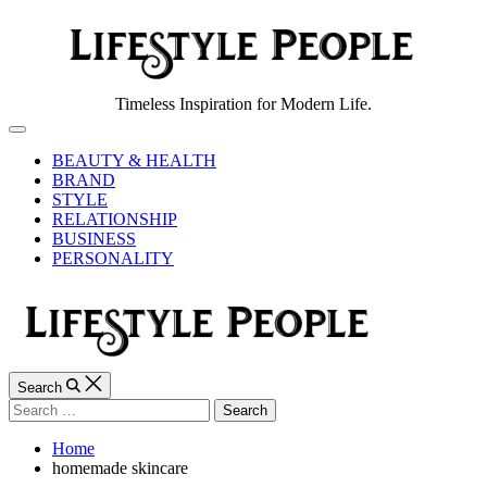
Skip
to
content
Lifestyle
Timeless Inspiration for Modern Life.
People
Off
Canvas
BEAUTY & HEALTH
BRAND
STYLE
RELATIONSHIP
BUSINESS
PERSONALITY
Search
Search
for:
Home
homemade skincare