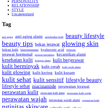
PERSONALITY
RELATIONSHIP
STYLE
Uncategorized
Tag
beauty lifestyle
anti aging alami
anti aging
antioksidan kulit
beauty tips
glowing skin
bekas jerawat
hidrasi kulit
hyaluronic acid
hiperpigmentasi
jerawat
jerawat hormonal
kecantikan alami
jerawat meradang
kesehatan kulit
kulit berjerawat
kolagen alami
kulit berminyak
kulit cerah
kulit cerah alami
kulit glowing
kulit kering
kulit kusam
kulit sehat
kulit sensitif
lifestyle beauty
lifestyle sehat
niacinamide
perawatan jerawat
perawatan kulit
perawatan kulit alami
perawatan kulit wajah
perawatan wajah
perawatan wajah alami
regenerasi kulit
rutinitas skincare
salicylic acid