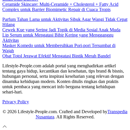
Ceramide Skincare: Multi-Ceramide + Cholesterol + Fatty Acid
Complex untuk Barrier Biomimetic Repair di Cuaca Tropis
Parfum Tahan Lama untuk Aktivitas Sibuk Agar Wangi Tidak Cepat
Hilang
Cewek Kue yang Sering Jadi Topik di Media Sosial Anak Muda
Lip Serum untuk Mengatasi Bibir Kering yang Mengganggu
Aktivitas
Masker Komedo untuk Membersihkan Pori-pori Tersumbat di
Wajah
Obat Totol Jerawat Efektif Mengatasi Bintik Merah Bandel
Lifestyle-People.com adalah portal yang menghadirkan artikel
tentang gaya hidup, kecantikan dan kesehatan, tips brand & bisnis,
hubungan personal, serta inspirasi keseharian yang relevan dengan
dinamika kehidupan modern. Konten ditulis ringkas dan praktis
untuk pembaca yang mencari info berguna tentang kehidupan
sehari-hari.
Privacy Policy
© 2026 Lifestyle-People.com. Crafted and Developed by
Transpedia
Nusantara
. All Rights Reserved.