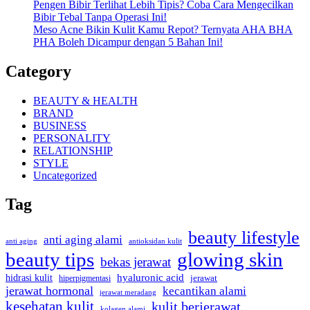
Pengen Bibir Terlihat Lebih Tipis? Coba Cara Mengecilkan
Bibir Tebal Tanpa Operasi Ini!
Meso Acne Bikin Kulit Kamu Repot? Ternyata AHA BHA
PHA Boleh Dicampur dengan 5 Bahan Ini!
Category
BEAUTY & HEALTH
BRAND
BUSINESS
PERSONALITY
RELATIONSHIP
STYLE
Uncategorized
Tag
beauty lifestyle
anti aging alami
anti aging
antioksidan kulit
beauty tips
glowing skin
bekas jerawat
hyaluronic acid
hidrasi kulit
hiperpigmentasi
jerawat
jerawat hormonal
kecantikan alami
jerawat meradang
kesehatan kulit
kulit berjerawat
kolagen alami