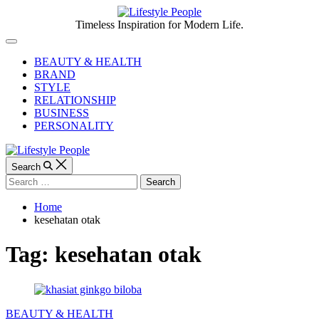
Skip
to
Lifestyle
Timeless Inspiration for Modern Life.
content
People
Off
Canvas
BEAUTY & HEALTH
BRAND
STYLE
RELATIONSHIP
BUSINESS
PERSONALITY
Search
Search
for:
Home
kesehatan otak
Tag:
kesehatan otak
Categories
BEAUTY & HEALTH