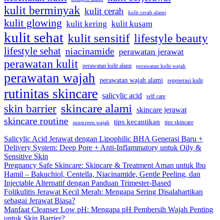
kulit berminyak
kulit cerah
kulit cerah alami
kulit glowing
kulit kering
kulit kusam
kulit sehat
kulit sensitif
lifestyle beauty
lifestyle sehat
niacinamide
perawatan jerawat
perawatan kulit
perawatan kulit alami
perawatan kulit wajah
perawatan wajah
perawatan wajah alami
regenerasi kulit
rutinitas skincare
salicylic acid
self care
skincare alami
skin barrier
skincare jerawat
skincare routine
tips kecantikan
tips skincare
sunscreen wajah
Salicylic Acid Jerawat dengan Lipophilic BHA Generasi Baru +
Delivery System: Deep Pore + Anti-Inflammatory untuk Oily &
Sensitive Skin
Pregnancy Safe Skincare: Skincare & Treatment Aman untuk Ibu
Hamil – Bakuchiol, Centella, Niacinamide, Gentle Peeling, dan
Injectable Alternatif dengan Panduan Trimester-Based
Folikulitis Jerawat Kecil Merah: Mengapa Sering Disalahartikan
sebagai Jerawat Biasa?
Manfaat Cleanser Low pH: Mengapa pH Pembersih Wajah Penting
untuk Skin Barrier?