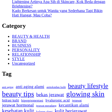
Lightening Artinya Apa Sih di Skincare, Kok Beda dengan
Brightening?
Kado Berkesan untuk Wanita yang Sederhana Tapi Bikin
Hati Hangat, Mau Coba?
Category
BEAUTY & HEALTH
BRAND
BUSINESS
PERSONALITY
RELATIONSHIP
STYLE
Uncategorized
Tag
beauty lifestyle
anti aging alami
anti aging
antioksidan kulit
beauty tips
glowing skin
bekas jerawat
hyaluronic acid
hidrasi kulit
hiperpigmentasi
jerawat
jerawat hormonal
kecantikan alami
jerawat meradang
kesehatan kulit
kulit berjerawat
kolagen alami