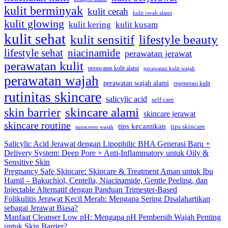
kulit berminyak
kulit cerah
kulit cerah alami
kulit glowing
kulit kering
kulit kusam
kulit sehat
kulit sensitif
lifestyle beauty
lifestyle sehat
niacinamide
perawatan jerawat
perawatan kulit
perawatan kulit alami
perawatan kulit wajah
perawatan wajah
perawatan wajah alami
regenerasi kulit
rutinitas skincare
salicylic acid
self care
skincare alami
skin barrier
skincare jerawat
skincare routine
tips kecantikan
tips skincare
sunscreen wajah
Salicylic Acid Jerawat dengan Lipophilic BHA Generasi Baru +
Delivery System: Deep Pore + Anti-Inflammatory untuk Oily &
Sensitive Skin
Pregnancy Safe Skincare: Skincare & Treatment Aman untuk Ibu
Hamil – Bakuchiol, Centella, Niacinamide, Gentle Peeling, dan
Injectable Alternatif dengan Panduan Trimester-Based
Folikulitis Jerawat Kecil Merah: Mengapa Sering Disalahartikan
sebagai Jerawat Biasa?
Manfaat Cleanser Low pH: Mengapa pH Pembersih Wajah Penting
untuk Skin Barrier?