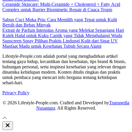
Ceramide Skincare: Multi-Ceramide + Cholesterol + Fatty Acid
Complex untuk Barrier Biomimetic Repair di Cuaca Tropis
Sabun Cuci Muka Pria: Cara Memilih yang Tepat untuk Kulit
Bersih dan Bebas Minyak
Extrait de Parfum Intensitas Aroma yang Melekat Sepanjang Hari
Kutek Halal untuk Kuku Cantik yang Tidak Menghalangi Wudu
Sunscreen Spray Pilihan Praktis Lindungi Kulit dari Sinar UV
Manfaat Madu untuk Kesehatan Tubuh Secara Alami
Lifestyle-People.com adalah portal yang menghadirkan artikel
tentang gaya hidup, kecantikan dan kesehatan, tips brand & bisnis,
hubungan personal, serta inspirasi keseharian yang relevan dengan
dinamika kehidupan modern. Konten ditulis ringkas dan praktis
untuk pembaca yang mencari info berguna tentang kehidupan
sehari-hari.
Privacy Policy
© 2026 Lifestyle-People.com. Crafted and Developed by
Transpedia
Nusantara
. All Rights Reserved.
Close
Off