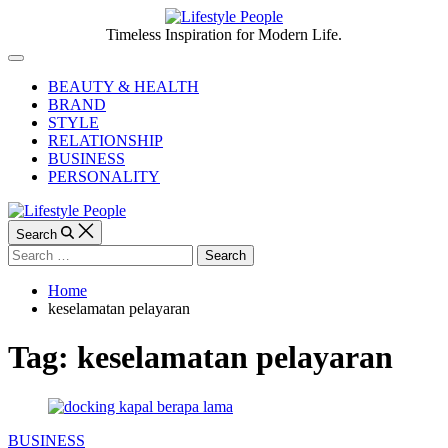
Skip
to
Lifestyle
Timeless Inspiration for Modern Life.
content
People
Off
Canvas
BEAUTY & HEALTH
BRAND
STYLE
RELATIONSHIP
BUSINESS
PERSONALITY
Search
Search
for:
Home
keselamatan pelayaran
Tag:
keselamatan pelayaran
Categories
BUSINESS