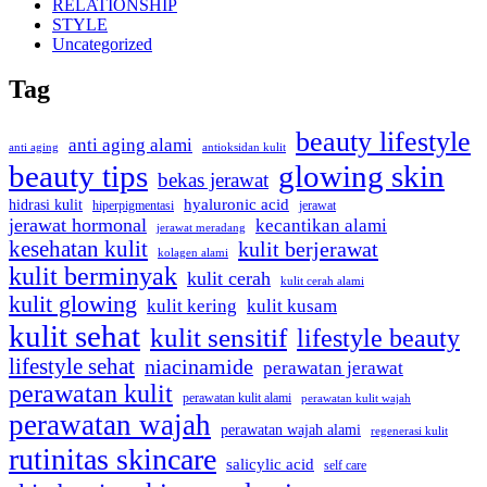
RELATIONSHIP
STYLE
Uncategorized
Tag
beauty lifestyle
anti aging alami
anti aging
antioksidan kulit
beauty tips
glowing skin
bekas jerawat
hidrasi kulit
hyaluronic acid
jerawat
hiperpigmentasi
jerawat hormonal
kecantikan alami
jerawat meradang
kesehatan kulit
kulit berjerawat
kolagen alami
kulit berminyak
kulit cerah
kulit cerah alami
kulit glowing
kulit kering
kulit kusam
kulit sehat
kulit sensitif
lifestyle beauty
lifestyle sehat
niacinamide
perawatan jerawat
perawatan kulit
perawatan kulit alami
perawatan kulit wajah
perawatan wajah
perawatan wajah alami
regenerasi kulit
rutinitas skincare
salicylic acid
self care