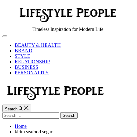
Skip
to
content
Lifestyle
Timeless Inspiration for Modern Life.
People
Off
Canvas
BEAUTY & HEALTH
BRAND
STYLE
RELATIONSHIP
BUSINESS
PERSONALITY
Search
Search
for:
Home
kirim seafood segar