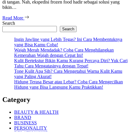
di tangan. Nah, ekspedisi frozen food hadir sebagai solusi yang
bikin…
Read More
Search
Search
Ingin Jawline yang Lebih Tegas? Ini Cara Membentuknya
yang Bisa Kamu Coba!
Wajah Merah Mendadak? Coba Cara Menghilangkan
Kemerahan Wajah dengan Cepat Ini!
Kulit Bertekstur Bikin Kamu Kurang Percaya Diri? Yuk Cari
Tahu Cara Mengatasinya dengan Tepat!
Tone Kulit Apa Sih? Cara Mengetahui Warna Kulit Kamu
yang Paling Akurat!
Hidung Terasa Besar atau Lebar? Coba Cara Mengecilkan
Hidung yang Bisa Langsung Kamu Praktikkan!
Category
BEAUTY & HEALTH
BRAND
BUSINESS
PERSONALITY