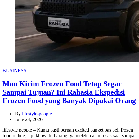
Categories
BUSINESS
Mau Kirim Frozen Food Tetap Segar
Sampai Tujuan? Ini Rahasia Ekspedisi
Frozen Food yang Banyak Dipakai Orang
By
lifestyle-people
June 24, 2026
lifestyle people – Kamu pasti pernah excited banget pas beli frozen
food online, tapi khawatir barangnya meleleh atau rusak saat sampai