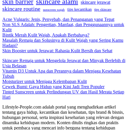
skincare alami
skin barrier
skincare jerawat
skincare routine
tips kecantikan
tips skincare
sunscreen wajah
Acne Vulgaris: Jenis, Penyebab, dan Penanganan yang Tepat
Non SLS Adalah: Pengertian, Manfaat, dan Penggunaannya untuk
Kulit
Bintik Merah Kulit Wajah, Apakah Berbahaya?
Masalah Remaja dan Solusinya di Kulit Wajah yang Sering Kamu
Hadapi?
Skin Booster untuk Jerawat: Rahasia Kulit Bersih dan Sehat
Skincare Remaja untuk Mengelola Jerawat dan Minyak Berlebih di
Usia Belasan
Vitamin D3 Untuk Apa dan Perannya dalam Menjaga Kesehatan
Tubuh
Moisturizer untuk Menjaga Kelembapan Kulit
Cewek Bumi: Gaya Hidup yang Kini Jadi Tren Populer
Tinted Sunscreen untuk Perlindungan UV dan Hasil Merata Setiap
Hari
Lifestyle-People.com adalah portal yang menghadirkan artikel
tentang gaya hidup, kecantikan dan kesehatan, tips brand & bisnis,
hubungan personal, serta inspirasi keseharian yang relevan dengan
dinamika kehidupan modern. Konten ditulis ringkas dan praktis
untuk pembaca yang mencari info berguna tentang kehidupan