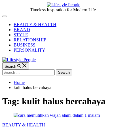
Skip
to
Lifestyle
Timeless Inspiration for Modern Life.
content
People
Off
Canvas
BEAUTY & HEALTH
BRAND
STYLE
RELATIONSHIP
BUSINESS
PERSONALITY
Search
Search
for:
Home
kulit halus bercahaya
Tag:
kulit halus bercahaya
Categories
BEAUTY & HEALTH