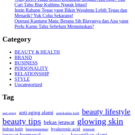
Cari Tahu Biar Kulitmu Nggak Iritasi!
Ingin Rahang Tegas yang Bikin Wajahmu Lebih Tegas dan
Menarik? Yuk Coba Sekarang!
Operasi Kantung Mata: Berapa Sih Biayanya dan Apa yang
Perlu Kamu Tahu Sebelum Memutuskan?
Category
BEAUTY & HEALTH
BRAND
BUSINESS
PERSONALITY
RELATIONSHIP
STYLE
Uncategorized
Tag
beauty lifestyle
anti aging alami
anti aging
antioksidan kulit
beauty tips
glowing skin
bekas jerawat
hidrasi kulit
hyaluronic acid
hiperpigmentasi
jerawat
jerawat hormonal
kecantikan alami