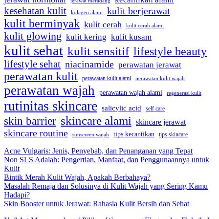
jerawat meradang
kesehatan kulit
kulit berjerawat
kolagen alami
kulit berminyak
kulit cerah
kulit cerah alami
kulit glowing
kulit kering
kulit kusam
kulit sehat
kulit sensitif
lifestyle beauty
lifestyle sehat
niacinamide
perawatan jerawat
perawatan kulit
perawatan kulit alami
perawatan kulit wajah
perawatan wajah
perawatan wajah alami
regenerasi kulit
rutinitas skincare
salicylic acid
self care
skincare alami
skin barrier
skincare jerawat
skincare routine
tips kecantikan
tips skincare
sunscreen wajah
Acne Vulgaris: Jenis, Penyebab, dan Penanganan yang Tepat
Non SLS Adalah: Pengertian, Manfaat, dan Penggunaannya untuk
Kulit
Bintik Merah Kulit Wajah, Apakah Berbahaya?
Masalah Remaja dan Solusinya di Kulit Wajah yang Sering Kamu
Hadapi?
Skin Booster untuk Jerawat: Rahasia Kulit Bersih dan Sehat