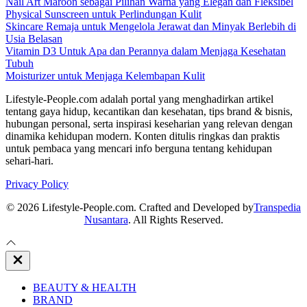
Nail Art Maroon sebagai Pilihan Warna yang Elegan dan Fleksibel
Physical Sunscreen untuk Perlindungan Kulit
Skincare Remaja untuk Mengelola Jerawat dan Minyak Berlebih di
Usia Belasan
Vitamin D3 Untuk Apa dan Perannya dalam Menjaga Kesehatan
Tubuh
Moisturizer untuk Menjaga Kelembapan Kulit
Lifestyle-People.com adalah portal yang menghadirkan artikel
tentang gaya hidup, kecantikan dan kesehatan, tips brand & bisnis,
hubungan personal, serta inspirasi keseharian yang relevan dengan
dinamika kehidupan modern. Konten ditulis ringkas dan praktis
untuk pembaca yang mencari info berguna tentang kehidupan
sehari-hari.
Privacy Policy
© 2026 Lifestyle-People.com. Crafted and Developed by
Transpedia
Nusantara
. All Rights Reserved.
Close
Off
Canvas
BEAUTY & HEALTH
BRAND