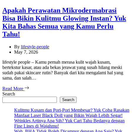
Apakah Perawatan Mikrodermabrasi
Bisa Bikin Kulitmu Glowing Instan? Yuk
Kita Bahas Semua yang Kamu Perlu
Tahu!
By
lifestyle-people
May 7, 2026
lifestyle people – Kamu pernah merasa kulit wajah kusam,
bertekstur kasar, atau ada bekas jerawat yang susah hilang meski
sudah pakai skincare rutin? Banyak dari kita mengalami hal yang
sama, dan salah…
Read More
Search
Search
Kulitmu Kusam dan Pori-Pori Membesar? Yuk Coba Rasakan
Manfaat Laser Black Doll yang Bikin Wajah Lebih Segar!
Wrinkles Artinya Apa Sih? Yuk Cari Tahu Bedanya dengan
Fine Lines di Wajahmu!
Wah, BHA Tidak Boleh Dicampur dengan Apa Saja? Yuk