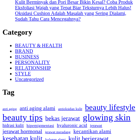
Kulit Berminyak dan Pori Besar Bikin Kesal? Coba Produk
Eksfoliasi Wajah yang Tepat Biar Teksturnya Lebih Halus!
Oksidasi Cushion Adalah Masalah yang Sering Dialami,
Sudah Tahu Cara Mencegahnya?
Category
BEAUTY & HEALTH
BRAND
BUSINESS
PERSONALITY
RELATIONSHIP
STYLE
Uncategorized
Tag
beauty lifestyle
anti aging alami
anti aging
antioksidan kulit
beauty tips
glowing skin
bekas jerawat
hidrasi kulit
hyaluronic acid
hiperpigmentasi
jerawat
jerawat hormonal
kecantikan alami
jerawat meradang
kesehatan kulit
kulit berjerawat
kolagen alami