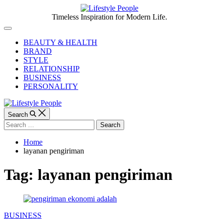
Skip
to
Lifestyle
Timeless Inspiration for Modern Life.
content
People
Off
Canvas
BEAUTY & HEALTH
BRAND
STYLE
RELATIONSHIP
BUSINESS
PERSONALITY
Search
Search
for:
Home
layanan pengiriman
Tag:
layanan pengiriman
Categories
BUSINESS