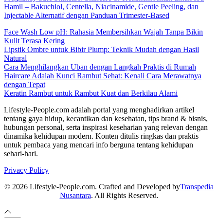
Hamil – Bakuchiol, Centella, Niacinamide, Gentle Peeling, dan
Injectable Alternatif dengan Panduan Trimester-Based
Face Wash Low pH: Rahasia Membersihkan Wajah Tanpa Bikin
Kulit Terasa Kering
Lipstik Ombre untuk Bibir Plump: Teknik Mudah dengan Hasil
Natural
Cara Menghilangkan Uban dengan Langkah Praktis di Rumah
Haircare Adalah Kunci Rambut Sehat: Kenali Cara Merawatnya
dengan Tepat
Keratin Rambut untuk Rambut Kuat dan Berkilau Alami
Lifestyle-People.com adalah portal yang menghadirkan artikel
tentang gaya hidup, kecantikan dan kesehatan, tips brand & bisnis,
hubungan personal, serta inspirasi keseharian yang relevan dengan
dinamika kehidupan modern. Konten ditulis ringkas dan praktis
untuk pembaca yang mencari info berguna tentang kehidupan
sehari-hari.
Privacy Policy
© 2026 Lifestyle-People.com. Crafted and Developed by
Transpedia
Nusantara
. All Rights Reserved.