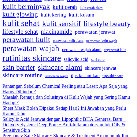
kulit berminyak
kulit cerah
kulit cerah alami
kulit glowing
kulit kering
kulit kusam
kulit sehat
kulit sensitif
lifestyle beauty
lifestyle sehat
niacinamide
perawatan jerawat
perawatan kulit
perawatan kulit alami
perawatan kulit wajah
perawatan wajah
perawatan wajah alami
regenerasi kulit
rutinitas skincare
salicylic acid
self care
skincare alami
skin barrier
skincare jerawat
skincare routine
tips kecantikan
tips skincare
sunscreen wajah
Pantangan Sebelum Chemical Peeling atau Laser: Apa Saja yang
Harus Dihindari?
Masalah Remaja dan Solusinya di Kulit Wajah yang Sering Kamu
Hadapi?
Sheet Mask Boleh Dipakai Setiap Hari? Ini Jawaban yang Perlu
Kamu Tahu
Salicylic Acid Jerawat dengan Lipophilic BHA Generasi Baru +
Delivery System: Deep Pore + Anti-Inflammatory untuk Oily &
Sensitive Skin
Pregnancy Safe Skincare: Skincare & Treatment Aman untuk Ibu