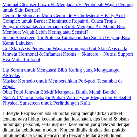
Manfaat Cleanser Low pH: Mengapa pH Pembersih Wajah Penting
untuk Skin Barrier?
Ceramide Skincare: Multi-Ceramide + Cholesterol + Fatty Acid
Complex untuk Barrier Biomimetic Repair di Cuaca Tropis
Pengaruh Kualitas Air terhadap Kulit: Mengapa Air Mandi Bisa
Membuat Wajah Lebih Kering atau Sensitif?
Selain Sunscreen, Ini Proteksi Tambahan dari Sinar UV yang Bisa
Kamu Lakukan
Gut Skin Axis Perawatan Wajah: Hubungan Gut-Skin Axis pada
Jerawat Hormonal & Inflamasi Kronis + Skincare + Nutrisi Support
Eva Mulia Protocol
Lip Serum untuk Mengatasi Bibir Kering yang Mengganggu
Aktivitas
Masker Komedo untuk Membersihkan Pori-pori Tersumbat di
Wajah
Obat Totol Jerawat Efektif Mengatasi Bintik Merah Bandel
Nail Art Maroon sebagai Pilihan Warna yang Elegan dan Fleksibel
Physical Sunscreen untuk Perlindungan Kulit
Lifestyle-People.com adalah portal yang menghadirkan artikel
tentang gaya hidup, kecantikan dan kesehatan, tips brand & bisnis,
hubungan personal, serta inspirasi keseharian yang relevan dengan
dinamika kehidupan modern. Konten ditulis ringkas dan praktis
untuk pembaca yang mencari info berguna tentang kehidupan