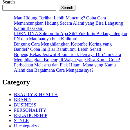
Search
Search
Mau Hidung Terlihat Lebih Mancung? Coba Cara
Memancungkan Hidung Secara Alami yang Bisa Langsung
Kamu Rasakan!
PDRN DNA Salmon Itu Apa Sih? Yuk Intip Bedanya dengan
PN dan Manfaatnya buat Kulitmu!
Bingung Cara Menghilangkan Ketombe Kering yang
Bandel? Coba Ini Biar Rambutmu Lebih Sehat!
Bopeng Bekas Jerawat Bikin Tidak Percaya Diri? Ini Cara
Menghilangkan Bopeng di Wajah yang Bisa Kamu Coba!
Perbedaan Melasma dan Flek Hitam: Mana yang Kamu
Alami dan Bagaimana Cara Mengatasinya?
Category
BEAUTY & HEALTH
BRAND
BUSINESS
PERSONALITY
RELATIONSHIP
STYLE
Uncategorized