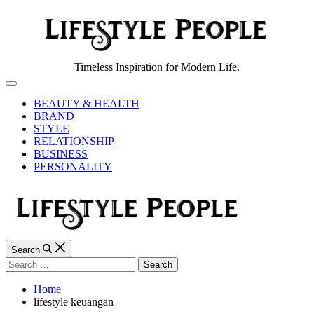
Skip
to
content
Lifestyle
Timeless Inspiration for Modern Life.
People
Off
Canvas
BEAUTY & HEALTH
BRAND
STYLE
RELATIONSHIP
BUSINESS
PERSONALITY
Search
Search
for:
Home
lifestyle keuangan