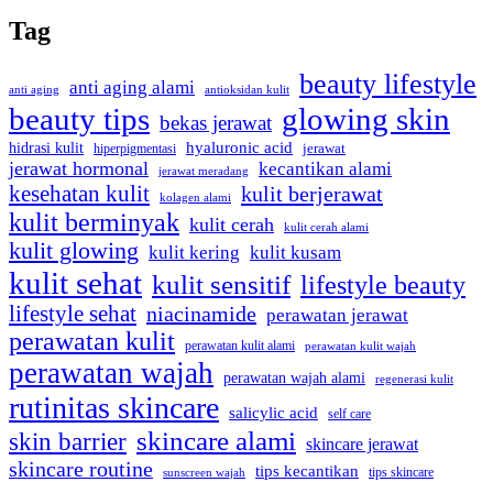
Tag
beauty lifestyle
anti aging alami
anti aging
antioksidan kulit
beauty tips
glowing skin
bekas jerawat
hidrasi kulit
hyaluronic acid
hiperpigmentasi
jerawat
jerawat hormonal
kecantikan alami
jerawat meradang
kesehatan kulit
kulit berjerawat
kolagen alami
kulit berminyak
kulit cerah
kulit cerah alami
kulit glowing
kulit kering
kulit kusam
kulit sehat
kulit sensitif
lifestyle beauty
lifestyle sehat
niacinamide
perawatan jerawat
perawatan kulit
perawatan kulit alami
perawatan kulit wajah
perawatan wajah
perawatan wajah alami
regenerasi kulit
rutinitas skincare
salicylic acid
self care
skincare alami
skin barrier
skincare jerawat
skincare routine
tips kecantikan
tips skincare
sunscreen wajah