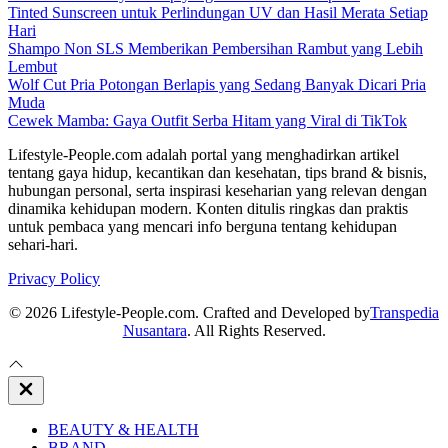
Tinted Sunscreen untuk Perlindungan UV dan Hasil Merata Setiap
Hari
Shampo Non SLS Memberikan Pembersihan Rambut yang Lebih
Lembut
Wolf Cut Pria Potongan Berlapis yang Sedang Banyak Dicari Pria
Muda
Cewek Mamba: Gaya Outfit Serba Hitam yang Viral di TikTok
Lifestyle-People.com adalah portal yang menghadirkan artikel
tentang gaya hidup, kecantikan dan kesehatan, tips brand & bisnis,
hubungan personal, serta inspirasi keseharian yang relevan dengan
dinamika kehidupan modern. Konten ditulis ringkas dan praktis
untuk pembaca yang mencari info berguna tentang kehidupan
sehari-hari.
Privacy Policy
© 2026 Lifestyle-People.com. Crafted and Developed by
Transpedia
Nusantara
. All Rights Reserved.
Close
Off
Canvas
BEAUTY & HEALTH
BRAND