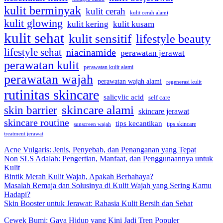
kulit berminyak
kulit cerah
kulit cerah alami
kulit glowing
kulit kering
kulit kusam
kulit sehat
kulit sensitif
lifestyle beauty
lifestyle sehat
niacinamide
perawatan jerawat
perawatan kulit
perawatan kulit alami
perawatan wajah
perawatan wajah alami
regenerasi kulit
rutinitas skincare
salicylic acid
self care
skincare alami
skin barrier
skincare jerawat
skincare routine
tips kecantikan
tips skincare
sunscreen wajah
treatment jerawat
Acne Vulgaris: Jenis, Penyebab, dan Penanganan yang Tepat
Non SLS Adalah: Pengertian, Manfaat, dan Penggunaannya untuk
Kulit
Bintik Merah Kulit Wajah, Apakah Berbahaya?
Masalah Remaja dan Solusinya di Kulit Wajah yang Sering Kamu
Hadapi?
Skin Booster untuk Jerawat: Rahasia Kulit Bersih dan Sehat
Cewek Bumi: Gaya Hidup yang Kini Jadi Tren Populer