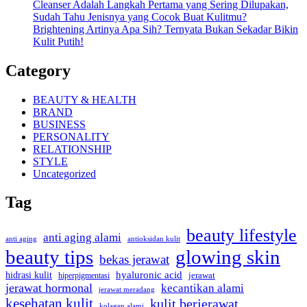
Cleanser Adalah Langkah Pertama yang Sering Dilupakan,
Sudah Tahu Jenisnya yang Cocok Buat Kulitmu?
Brightening Artinya Apa Sih? Ternyata Bukan Sekadar Bikin
Kulit Putih!
Category
BEAUTY & HEALTH
BRAND
BUSINESS
PERSONALITY
RELATIONSHIP
STYLE
Uncategorized
Tag
beauty lifestyle
anti aging alami
anti aging
antioksidan kulit
beauty tips
glowing skin
bekas jerawat
hidrasi kulit
hyaluronic acid
hiperpigmentasi
jerawat
jerawat hormonal
kecantikan alami
jerawat meradang
kesehatan kulit
kulit berjerawat
kolagen alami