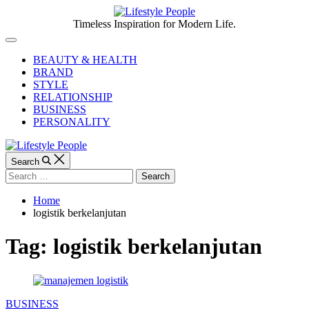
Skip
to
Lifestyle
Timeless Inspiration for Modern Life.
content
People
Off
Canvas
BEAUTY & HEALTH
BRAND
STYLE
RELATIONSHIP
BUSINESS
PERSONALITY
Search
Search
for:
Home
logistik berkelanjutan
Tag:
logistik berkelanjutan
Categories
BUSINESS