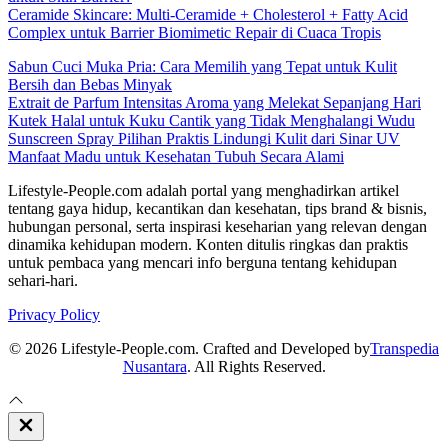
Ceramide Skincare: Multi-Ceramide + Cholesterol + Fatty Acid
Complex untuk Barrier Biomimetic Repair di Cuaca Tropis
Sabun Cuci Muka Pria: Cara Memilih yang Tepat untuk Kulit
Bersih dan Bebas Minyak
Extrait de Parfum Intensitas Aroma yang Melekat Sepanjang Hari
Kutek Halal untuk Kuku Cantik yang Tidak Menghalangi Wudu
Sunscreen Spray Pilihan Praktis Lindungi Kulit dari Sinar UV
Manfaat Madu untuk Kesehatan Tubuh Secara Alami
Lifestyle-People.com adalah portal yang menghadirkan artikel
tentang gaya hidup, kecantikan dan kesehatan, tips brand & bisnis,
hubungan personal, serta inspirasi keseharian yang relevan dengan
dinamika kehidupan modern. Konten ditulis ringkas dan praktis
untuk pembaca yang mencari info berguna tentang kehidupan
sehari-hari.
Privacy Policy
© 2026 Lifestyle-People.com. Crafted and Developed by
Transpedia
Nusantara
. All Rights Reserved.
Close
Off