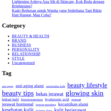
Lightening Artinya Apa Sih di Skincare, Kok Beda dengan
Brightening?
Kado Berkesan untuk Wanita yang Sederhana Tapi Bikin
Hati Hangat, Mau Coba?
Category
BEAUTY & HEALTH
BRAND
BUSINESS
PERSONALITY
RELATIONSHIP
STYLE
Uncategorized
Tag
beauty lifestyle
anti aging alami
anti aging
antioksidan kulit
beauty tips
glowing skin
bekas jerawat
hyaluronic acid
hidrasi kulit
hiperpigmentasi
jerawat
jerawat hormonal
kecantikan alami
jerawat meradang
kesehatan kulit
kulit berjerawat
kolagen alami