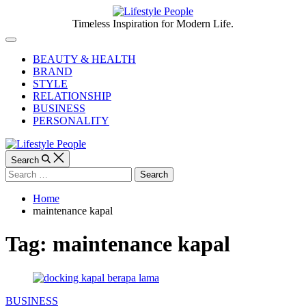
Skip
to
Lifestyle
Timeless Inspiration for Modern Life.
content
People
Off
Canvas
BEAUTY & HEALTH
BRAND
STYLE
RELATIONSHIP
BUSINESS
PERSONALITY
Search
Search
for:
Home
maintenance kapal
Tag:
maintenance kapal
Categories
BUSINESS