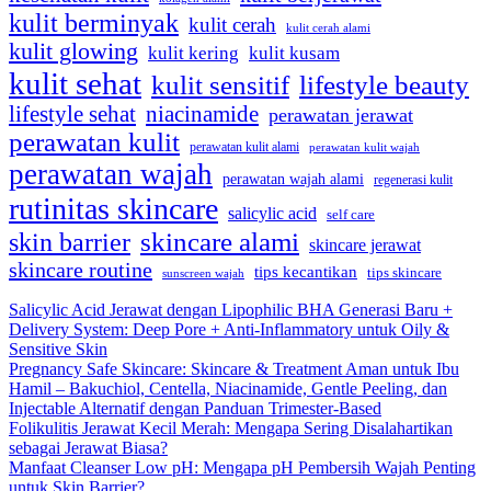
kulit berminyak
kulit cerah
kulit cerah alami
kulit glowing
kulit kering
kulit kusam
kulit sehat
kulit sensitif
lifestyle beauty
lifestyle sehat
niacinamide
perawatan jerawat
perawatan kulit
perawatan kulit alami
perawatan kulit wajah
perawatan wajah
perawatan wajah alami
regenerasi kulit
rutinitas skincare
salicylic acid
self care
skincare alami
skin barrier
skincare jerawat
skincare routine
tips kecantikan
tips skincare
sunscreen wajah
Salicylic Acid Jerawat dengan Lipophilic BHA Generasi Baru +
Delivery System: Deep Pore + Anti-Inflammatory untuk Oily &
Sensitive Skin
Pregnancy Safe Skincare: Skincare & Treatment Aman untuk Ibu
Hamil – Bakuchiol, Centella, Niacinamide, Gentle Peeling, dan
Injectable Alternatif dengan Panduan Trimester-Based
Folikulitis Jerawat Kecil Merah: Mengapa Sering Disalahartikan
sebagai Jerawat Biasa?
Manfaat Cleanser Low pH: Mengapa pH Pembersih Wajah Penting
untuk Skin Barrier?