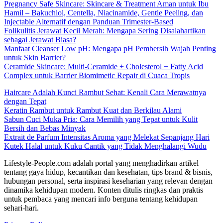
Pregnancy Safe Skincare: Skincare & Treatment Aman untuk Ibu
Hamil – Bakuchiol, Centella, Niacinamide, Gentle Peeling, dan
Injectable Alternatif dengan Panduan Trimester-Based
Folikulitis Jerawat Kecil Merah: Mengapa Sering Disalahartikan
sebagai Jerawat Biasa?
Manfaat Cleanser Low pH: Mengapa pH Pembersih Wajah Penting
untuk Skin Barrier?
Ceramide Skincare: Multi-Ceramide + Cholesterol + Fatty Acid
Complex untuk Barrier Biomimetic Repair di Cuaca Tropis
Haircare Adalah Kunci Rambut Sehat: Kenali Cara Merawatnya
dengan Tepat
Keratin Rambut untuk Rambut Kuat dan Berkilau Alami
Sabun Cuci Muka Pria: Cara Memilih yang Tepat untuk Kulit
Bersih dan Bebas Minyak
Extrait de Parfum Intensitas Aroma yang Melekat Sepanjang Hari
Kutek Halal untuk Kuku Cantik yang Tidak Menghalangi Wudu
Lifestyle-People.com adalah portal yang menghadirkan artikel
tentang gaya hidup, kecantikan dan kesehatan, tips brand & bisnis,
hubungan personal, serta inspirasi keseharian yang relevan dengan
dinamika kehidupan modern. Konten ditulis ringkas dan praktis
untuk pembaca yang mencari info berguna tentang kehidupan
sehari-hari.