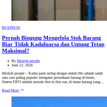
Categories
BUSINESS
Pernah Bingung Mengelola Stok Barang
Biar Tidak Kadaluarsa dan Untung Tetap
Maksimal?
By
lifestyle-people
June 21, 2026
lifestyle people – Kamu pasti sering dengar sistem fifo adalah salah
satu cara paling populer mengatur persediaan barang di bisnis.
Sistem FIFO adalah metode first in first out, di mana barang yang…
Read More