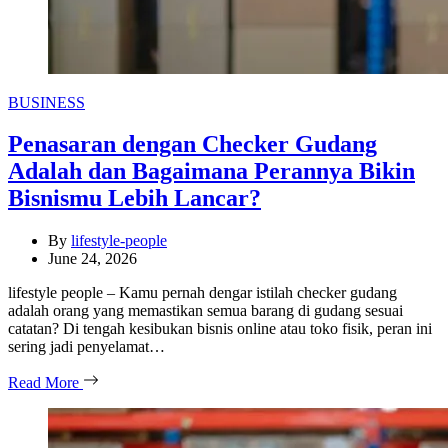
Categories
BUSINESS
Penasaran dengan Checker Gudang
Adalah dan Bagaimana Perannya Bikin
Bisnismu Lebih Lancar?
By
lifestyle-people
June 24, 2026
lifestyle people – Kamu pernah dengar istilah checker gudang
adalah orang yang memastikan semua barang di gudang sesuai
catatan? Di tengah kesibukan bisnis online atau toko fisik, peran ini
sering jadi penyelamat…
Read More