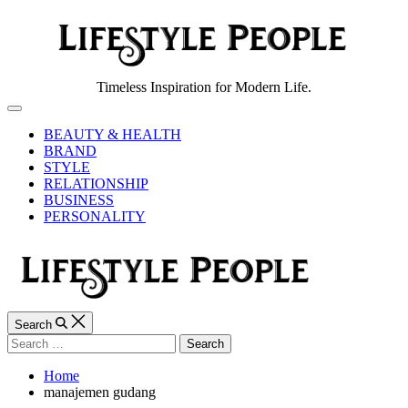
Skip
to
content
Lifestyle
Timeless Inspiration for Modern Life.
People
Off
Canvas
BEAUTY & HEALTH
BRAND
STYLE
RELATIONSHIP
BUSINESS
PERSONALITY
Search
Search
for:
Home
manajemen gudang