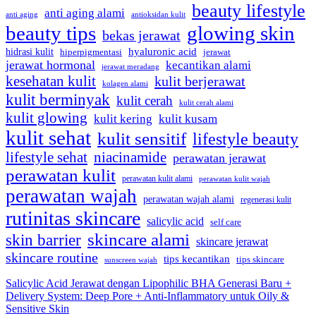
beauty lifestyle
anti aging alami
anti aging
antioksidan kulit
beauty tips
glowing skin
bekas jerawat
hidrasi kulit
hyaluronic acid
hiperpigmentasi
jerawat
jerawat hormonal
kecantikan alami
jerawat meradang
kesehatan kulit
kulit berjerawat
kolagen alami
kulit berminyak
kulit cerah
kulit cerah alami
kulit glowing
kulit kering
kulit kusam
kulit sehat
kulit sensitif
lifestyle beauty
lifestyle sehat
niacinamide
perawatan jerawat
perawatan kulit
perawatan kulit alami
perawatan kulit wajah
perawatan wajah
perawatan wajah alami
regenerasi kulit
rutinitas skincare
salicylic acid
self care
skincare alami
skin barrier
skincare jerawat
skincare routine
tips kecantikan
tips skincare
sunscreen wajah
Salicylic Acid Jerawat dengan Lipophilic BHA Generasi Baru +
Delivery System: Deep Pore + Anti-Inflammatory untuk Oily &
Sensitive Skin