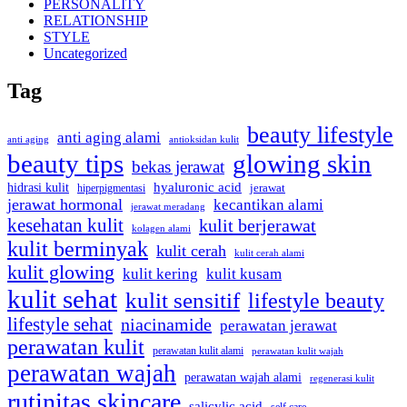
PERSONALITY
RELATIONSHIP
STYLE
Uncategorized
Tag
beauty lifestyle
anti aging alami
anti aging
antioksidan kulit
beauty tips
glowing skin
bekas jerawat
hidrasi kulit
hyaluronic acid
hiperpigmentasi
jerawat
jerawat hormonal
kecantikan alami
jerawat meradang
kesehatan kulit
kulit berjerawat
kolagen alami
kulit berminyak
kulit cerah
kulit cerah alami
kulit glowing
kulit kering
kulit kusam
kulit sehat
kulit sensitif
lifestyle beauty
lifestyle sehat
niacinamide
perawatan jerawat
perawatan kulit
perawatan kulit alami
perawatan kulit wajah
perawatan wajah
perawatan wajah alami
regenerasi kulit
rutinitas skincare
salicylic acid