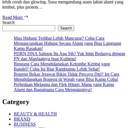
lebih cerah dan glowing. Susu mengandung asam laktat alami yang
lembut, plus protein…
Read More
Search
Search
Mau Hidung Terlihat Lebih Mancung? Coba Cara
Memancungkan Hidung Secara Alami yang Bisa Langsung
Kamu Rasakan!
PDRN DNA Salmon Itu Apa Sih? Yuk Intip Bedanya dengan
PN dan Manfaatnya buat Kulitmu!
Bingung Cara Menghilangkan Ketombe Kering yang
Bandel? Coba Ini Biar Rambutmu Lebih Sehat!
Bopeng Bekas Jerawat Bikin Tidak Percaya Diri? Ini Cara
Menghilangkan Bopeng di Wajah yang Bisa Kamu Coba!
Perbedaan Melasma dan Flek Hitam: Mana yang Kamu
Alami dan Bagaimana Cara Mengatasinya?
Category
BEAUTY & HEALTH
BRAND
BUSINESS