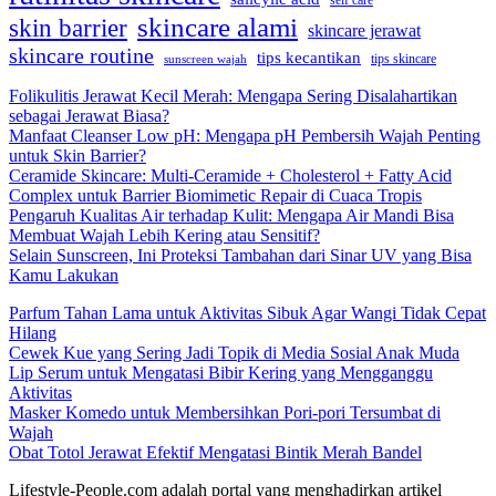
self care
skincare alami
skin barrier
skincare jerawat
skincare routine
tips kecantikan
tips skincare
sunscreen wajah
Folikulitis Jerawat Kecil Merah: Mengapa Sering Disalahartikan
sebagai Jerawat Biasa?
Manfaat Cleanser Low pH: Mengapa pH Pembersih Wajah Penting
untuk Skin Barrier?
Ceramide Skincare: Multi-Ceramide + Cholesterol + Fatty Acid
Complex untuk Barrier Biomimetic Repair di Cuaca Tropis
Pengaruh Kualitas Air terhadap Kulit: Mengapa Air Mandi Bisa
Membuat Wajah Lebih Kering atau Sensitif?
Selain Sunscreen, Ini Proteksi Tambahan dari Sinar UV yang Bisa
Kamu Lakukan
Parfum Tahan Lama untuk Aktivitas Sibuk Agar Wangi Tidak Cepat
Hilang
Cewek Kue yang Sering Jadi Topik di Media Sosial Anak Muda
Lip Serum untuk Mengatasi Bibir Kering yang Mengganggu
Aktivitas
Masker Komedo untuk Membersihkan Pori-pori Tersumbat di
Wajah
Obat Totol Jerawat Efektif Mengatasi Bintik Merah Bandel
Lifestyle-People.com adalah portal yang menghadirkan artikel