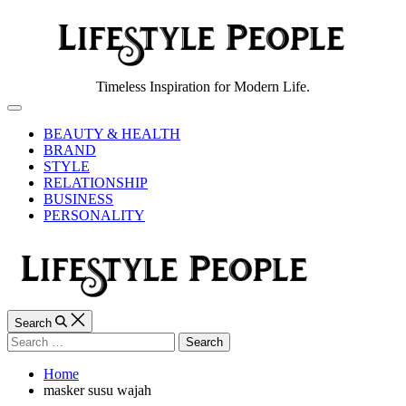
Skip
to
content
Lifestyle
Timeless Inspiration for Modern Life.
People
Off
Canvas
BEAUTY & HEALTH
BRAND
STYLE
RELATIONSHIP
BUSINESS
PERSONALITY
Search
Search
for:
Home
masker susu wajah