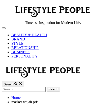
Skip
to
content
Lifestyle
Timeless Inspiration for Modern Life.
People
Off
Canvas
BEAUTY & HEALTH
BRAND
STYLE
RELATIONSHIP
BUSINESS
PERSONALITY
Search
Search
for:
Home
masker wajah pria