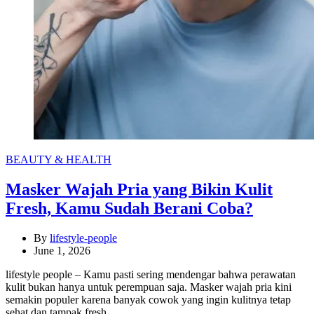
Categories
BEAUTY & HEALTH
Masker Wajah Pria yang Bikin Kulit
Fresh, Kamu Sudah Berani Coba?
By
lifestyle-people
June 1, 2026
lifestyle people – Kamu pasti sering mendengar bahwa perawatan
kulit bukan hanya untuk perempuan saja. Masker wajah pria kini
semakin populer karena banyak cowok yang ingin kulitnya tetap
sehat dan tampak fresh…