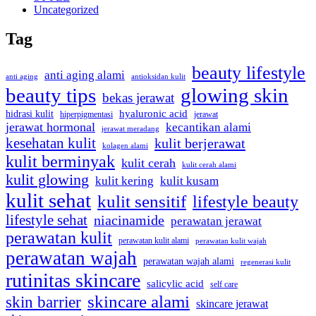
Uncategorized
Tag
beauty lifestyle
anti aging alami
anti aging
antioksidan kulit
beauty tips
glowing skin
bekas jerawat
hidrasi kulit
hyaluronic acid
jerawat
hiperpigmentasi
jerawat hormonal
kecantikan alami
jerawat meradang
kesehatan kulit
kulit berjerawat
kolagen alami
kulit berminyak
kulit cerah
kulit cerah alami
kulit glowing
kulit kering
kulit kusam
kulit sehat
kulit sensitif
lifestyle beauty
lifestyle sehat
niacinamide
perawatan jerawat
perawatan kulit
perawatan kulit alami
perawatan kulit wajah
perawatan wajah
perawatan wajah alami
regenerasi kulit
rutinitas skincare
salicylic acid
self care
skincare alami
skin barrier
skincare jerawat