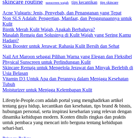
skincare routine
tips kecantikan
tips skincare
sunscreen wajah
Acne Vulgaris: Jenis, Penyebab, dan Penanganan yang Tepat
Non SLS Adalah: Pengertian, Manfaat, dan Penggunaannya untuk
Kulit
Bintik Merah Kulit Wajah, Apakah Berbahaya?
Masalah Remaja dan Solusinya di Kulit Wajah yang Sering Kamu
Hadapi?
Skin Booster untuk Jerawat: Rahasia Kulit Bersih dan Sehat
Nail Art Maroon sebagai Pilihan Warna yang Elegan dan Fleksibel
Physical Sunscreen untuk Perlindungan Kulit
Skincare Remaja untuk Mengelola Jerawat dan Minyak Berlebih di
Usia Belasan
Vitamin D3 Untuk Apa dan Perannya dalam Menjaga Kesehatan
Tubuh
Moisturizer untuk Menjaga Kelembapan Kulit
Lifestyle-People.com adalah portal yang menghadirkan artikel
tentang gaya hidup, kecantikan dan kesehatan, tips brand & bisnis,
hubungan personal, serta inspirasi keseharian yang relevan dengan
dinamika kehidupan modern. Konten ditulis ringkas dan praktis
untuk pembaca yang mencari info berguna tentang kehidupan
sehari-hari.