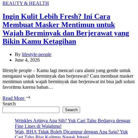
Categories
BEAUTY & HEALTH
Ingin Kulit Lebih Fresh? Ini Cara
Membuat Masker Mentimun untuk
Wajah Berminyak dan Berjerawat yang
Bikin Kamu Ketagihan
By
lifestyle-people
June 4, 2026
lifestyle people – Kamu lagi mencari cara alami yang gentle untuk
mengatasi wajah berminyak dan berjerawat? Cara membuat masker
mentimun untuk wajah berminyak dan berjerawat ini bisa jadi solusi
favoritmu karena bahan…
Read More
Search
Search
Wrinkles Artinya Apa Sih? Yuk Cari Tahu Bedanya dengan
Fine Lines di Wajahmu!
Wah, BHA Tidak Boleh Dicampur dengan Apa Saja? Yuk
Cari Tahu Biar Kulitmu Nggak Iritasi!