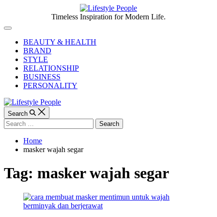
Skip
to
Lifestyle
Timeless Inspiration for Modern Life.
content
People
Off
Canvas
BEAUTY & HEALTH
BRAND
STYLE
RELATIONSHIP
BUSINESS
PERSONALITY
Search
Search
for:
Home
masker wajah segar
Tag:
masker wajah segar