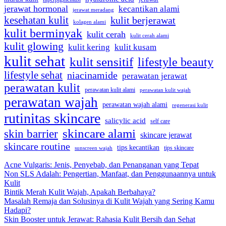
jerawat hormonal
kecantikan alami
jerawat meradang
kesehatan kulit
kulit berjerawat
kolagen alami
kulit berminyak
kulit cerah
kulit cerah alami
kulit glowing
kulit kering
kulit kusam
kulit sehat
kulit sensitif
lifestyle beauty
lifestyle sehat
niacinamide
perawatan jerawat
perawatan kulit
perawatan kulit alami
perawatan kulit wajah
perawatan wajah
perawatan wajah alami
regenerasi kulit
rutinitas skincare
salicylic acid
self care
skincare alami
skin barrier
skincare jerawat
skincare routine
tips kecantikan
tips skincare
sunscreen wajah
Acne Vulgaris: Jenis, Penyebab, dan Penanganan yang Tepat
Non SLS Adalah: Pengertian, Manfaat, dan Penggunaannya untuk
Kulit
Bintik Merah Kulit Wajah, Apakah Berbahaya?
Masalah Remaja dan Solusinya di Kulit Wajah yang Sering Kamu
Hadapi?
Skin Booster untuk Jerawat: Rahasia Kulit Bersih dan Sehat