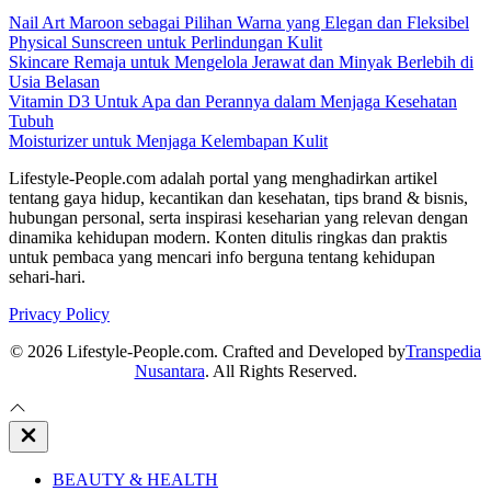
Nail Art Maroon sebagai Pilihan Warna yang Elegan dan Fleksibel
Physical Sunscreen untuk Perlindungan Kulit
Skincare Remaja untuk Mengelola Jerawat dan Minyak Berlebih di
Usia Belasan
Vitamin D3 Untuk Apa dan Perannya dalam Menjaga Kesehatan
Tubuh
Moisturizer untuk Menjaga Kelembapan Kulit
Lifestyle-People.com adalah portal yang menghadirkan artikel
tentang gaya hidup, kecantikan dan kesehatan, tips brand & bisnis,
hubungan personal, serta inspirasi keseharian yang relevan dengan
dinamika kehidupan modern. Konten ditulis ringkas dan praktis
untuk pembaca yang mencari info berguna tentang kehidupan
sehari-hari.
Privacy Policy
© 2026 Lifestyle-People.com. Crafted and Developed by
Transpedia
Nusantara
. All Rights Reserved.
Close
Off
Canvas
BEAUTY & HEALTH