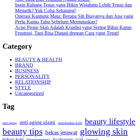
Ingin Rahang Tegas yang Bikin Wajahmu Lebih Tegas dan
Menarik? Yuk Coba Sekarang!
Operasi Kantung Mata: Berapa Sih Biayanya dan Apa yang
Perlu Kamu Tahu Sebelum Memutuskan?
Acne Prone Skin Adalah Kondisi yang Sering Bikin Kamu
Frustrasi, Tapi Bisa Diatasi dengan Cara yang Tepat!
Category
BEAUTY & HEALTH
BRAND
BUSINESS
PERSONALITY
RELATIONSHIP
STYLE
Uncategorized
Tag
beauty lifestyle
anti aging alami
anti aging
antioksidan kulit
beauty tips
glowing skin
bekas jerawat
hidrasi kulit
hyaluronic acid
jerawat
hiperpigmentasi