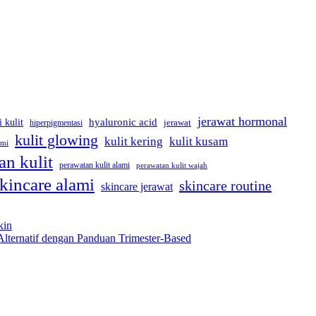
jerawat hormonal
hyaluronic acid
i kulit
hiperpigmentasi
jerawat
kulit glowing
kulit kering
kulit kusam
ami
an kulit
perawatan kulit alami
perawatan kulit wajah
kincare alami
skincare routine
skincare jerawat
kin
Alternatif dengan Panduan Trimester-Based