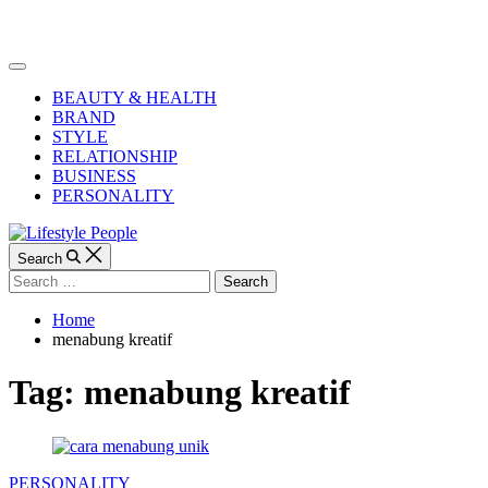
Skip
to
Lifestyle
content
People
Off
Canvas
BEAUTY & HEALTH
BRAND
STYLE
RELATIONSHIP
BUSINESS
PERSONALITY
Search
Search
for:
Home
menabung kreatif
Tag:
menabung kreatif
Categories
PERSONALITY