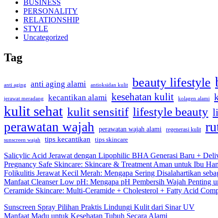
BUSINESS
PERSONALITY
RELATIONSHIP
STYLE
Uncategorized
Tag
beauty lifestyle
anti aging alami
anti aging
antioksidan kulit
kesehatan kulit
kecantikan alami
kolagen alami
jerawat meradang
kulit sehat
kulit sensitif
lifestyle beauty
l
ru
perawatan wajah
perawatan wajah alami
regenerasi kulit
tips kecantikan
tips skincare
sunscreen wajah
Salicylic Acid Jerawat dengan Lipophilic BHA Generasi Baru + Deli
Pregnancy Safe Skincare: Skincare & Treatment Aman untuk Ibu Hamil
Folikulitis Jerawat Kecil Merah: Mengapa Sering Disalahartikan seba
Manfaat Cleanser Low pH: Mengapa pH Pembersih Wajah Penting un
Ceramide Skincare: Multi-Ceramide + Cholesterol + Fatty Acid Comp
Sunscreen Spray Pilihan Praktis Lindungi Kulit dari Sinar UV
Manfaat Madu untuk Kesehatan Tubuh Secara Alami