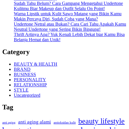
Sudah Tahu Belum? Cara Gampang Mengetahui Undertone
Kulitmu Biar Makeup dan Outfit Selalu On Point!
Warna Lipstik untuk Kulit Sawo Matang yang Bikin Kamu
Makin Percaya Diri, Sudah Coba yang Mana?
Undertone Netral atau Bukan? Cara Cari Tahu Apakah Kamu
Neutral Undertone yang Sering Bikin Bingung!
Thrift Artinya Apa? Yuk Kenali Lebih Dekat biar Kamu Bisa
Belanja Hemat dan Unik!
Category
BEAUTY & HEALTH
BRAND
BUSINESS
PERSONALITY
RELATIONSHIP
STYLE
Uncategorized
Tag
beauty lifestyle
anti aging alami
anti aging
antioksidan kulit