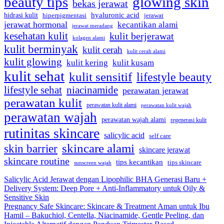
beauty tips
glowing skin
bekas jerawat
hidrasi kulit
hyaluronic acid
hiperpigmentasi
jerawat
jerawat hormonal
kecantikan alami
jerawat meradang
kesehatan kulit
kulit berjerawat
kolagen alami
kulit berminyak
kulit cerah
kulit cerah alami
kulit glowing
kulit kering
kulit kusam
kulit sehat
kulit sensitif
lifestyle beauty
lifestyle sehat
niacinamide
perawatan jerawat
perawatan kulit
perawatan kulit alami
perawatan kulit wajah
perawatan wajah
perawatan wajah alami
regenerasi kulit
rutinitas skincare
salicylic acid
self care
skincare alami
skin barrier
skincare jerawat
skincare routine
tips kecantikan
tips skincare
sunscreen wajah
Salicylic Acid Jerawat dengan Lipophilic BHA Generasi Baru +
Delivery System: Deep Pore + Anti-Inflammatory untuk Oily &
Sensitive Skin
Pregnancy Safe Skincare: Skincare & Treatment Aman untuk Ibu
Hamil – Bakuchiol, Centella, Niacinamide, Gentle Peeling, dan