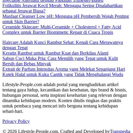
Injectable Alternatif dengan Panduan Trimester-Based
Folikulitis Jerawat Kecil Merah: Mengapa Sering Disalahartikan
sebagai Jerawat Biasa?
Manfaat Cleanser Low pH: Mengapa pH Pembersih Wajah Penting
untuk Skin Barrier?
Ceramide Skincare: Multi-Ceramide + Cholesterol + Fatty Acid
Complex untuk Barrier Biomimetic Repair di Cuaca Tropis
Haircare Adalah Kunci Rambut Sehat: Kenali Cara Merawatnya
dengan Tepat
Keratin Rambut untuk Rambut Kuat dan Berkilau Alami
Sabun Cuci Muka Pria: Cara Memilih yang Tepat untuk Kulit
Bersih dan Bebas Minyak
Extrait de Parfum Intensitas Aroma yang Melekat Sepanjang Hari
Kutek Halal untuk Kuku Cantik yang Tidak Menghalangi Wudu
Lifestyle-People.com adalah portal yang menghadirkan artikel
tentang gaya hidup, kecantikan dan kesehatan, tips brand & bisnis,
hubungan personal, serta inspirasi keseharian yang relevan dengan
dinamika kehidupan modern. Konten ditulis ringkas dan praktis
untuk pembaca yang mencari info berguna tentang kehidupan
sehari-hari.
Privacy Policy
© 2026 Lifestyle-People.com. Crafted and Developed by
Transpedia