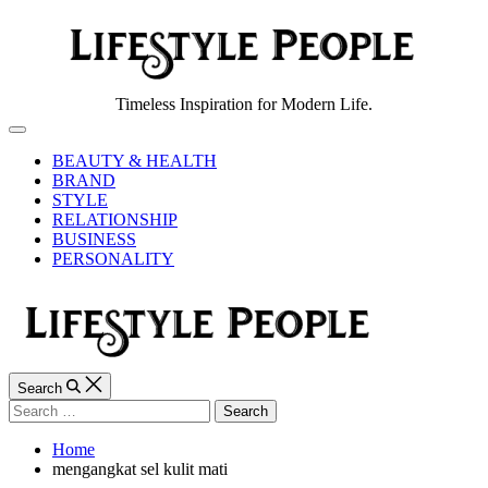
Skip
to
content
Lifestyle
Timeless Inspiration for Modern Life.
People
Off
Canvas
BEAUTY & HEALTH
BRAND
STYLE
RELATIONSHIP
BUSINESS
PERSONALITY
Search
Search
for:
Home
mengangkat sel kulit mati