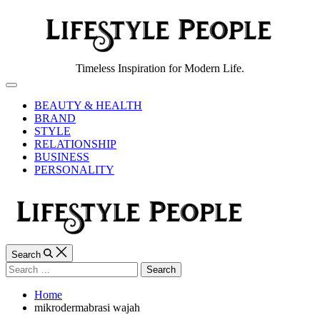
Skip
to
content
Lifestyle
Timeless Inspiration for Modern Life.
People
Off
Canvas
BEAUTY & HEALTH
BRAND
STYLE
RELATIONSHIP
BUSINESS
PERSONALITY
Search
Search
for:
Home
mikrodermabrasi wajah