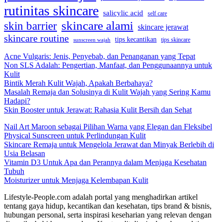
rutinitas skincare
salicylic acid
self care
skincare alami
skin barrier
skincare jerawat
skincare routine
tips kecantikan
tips skincare
sunscreen wajah
Acne Vulgaris: Jenis, Penyebab, dan Penanganan yang Tepat
Non SLS Adalah: Pengertian, Manfaat, dan Penggunaannya untuk
Kulit
Bintik Merah Kulit Wajah, Apakah Berbahaya?
Masalah Remaja dan Solusinya di Kulit Wajah yang Sering Kamu
Hadapi?
Skin Booster untuk Jerawat: Rahasia Kulit Bersih dan Sehat
Nail Art Maroon sebagai Pilihan Warna yang Elegan dan Fleksibel
Physical Sunscreen untuk Perlindungan Kulit
Skincare Remaja untuk Mengelola Jerawat dan Minyak Berlebih di
Usia Belasan
Vitamin D3 Untuk Apa dan Perannya dalam Menjaga Kesehatan
Tubuh
Moisturizer untuk Menjaga Kelembapan Kulit
Lifestyle-People.com adalah portal yang menghadirkan artikel
tentang gaya hidup, kecantikan dan kesehatan, tips brand & bisnis,
hubungan personal, serta inspirasi keseharian yang relevan dengan