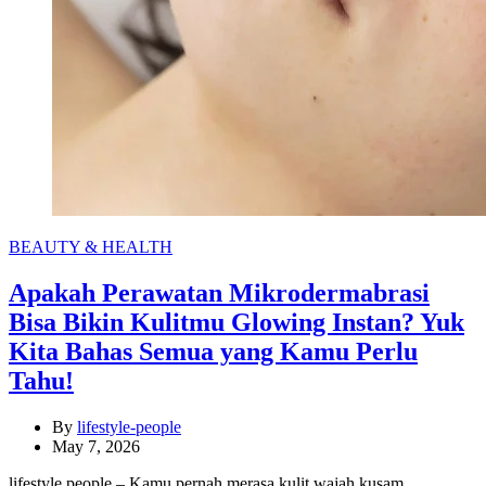
Categories
BEAUTY & HEALTH
Apakah Perawatan Mikrodermabrasi
Bisa Bikin Kulitmu Glowing Instan? Yuk
Kita Bahas Semua yang Kamu Perlu
Tahu!
By
lifestyle-people
May 7, 2026
lifestyle people – Kamu pernah merasa kulit wajah kusam,