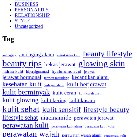
BUSINESS
PERSONALITY
RELATIONSHIP
STYLE
Uncategorized
Tag
beauty lifestyle
anti aging alami
anti aging
antioksidan kulit
beauty tips
glowing skin
bekas jerawat
hidrasi kulit
hyaluronic acid
jerawat
hiperpigmentasi
jerawat hormonal
kecantikan alami
jerawat meradang
kesehatan kulit
kulit berjerawat
kolagen alami
kulit berminyak
kulit cerah
kulit cerah alami
kulit glowing
kulit kering
kulit kusam
kulit sehat
kulit sensitif
lifestyle beauty
lifestyle sehat
niacinamide
perawatan jerawat
perawatan kulit
perawatan kulit alami
perawatan kulit wajah
perawatan wajah
perawatan wajah alami
regenerasi kulit