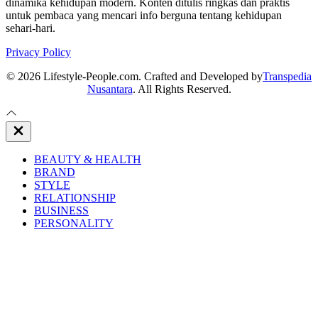
dinamika kehidupan modern. Konten ditulis ringkas dan praktis
untuk pembaca yang mencari info berguna tentang kehidupan
sehari-hari.
Privacy Policy
© 2026 Lifestyle-People.com. Crafted and Developed by
Transpedia
Nusantara
. All Rights Reserved.
Close
Off
Canvas
BEAUTY & HEALTH
BRAND
STYLE
RELATIONSHIP
BUSINESS
PERSONALITY