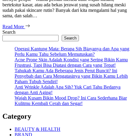
bertekstur kasar, atau ada bekas jerawat yang susah hilang meski
sudah pakai skincare rutin? Banyak dari kita mengalami hal yang
sama, dan salah…
Read More
Search
Search
Operasi Kantung Mata: Berapa Sih Biayanya dan Apa yang
Perlu Kamu Tahu Sebelum Memutuskan?
Acne Prone Skin Adalah Kondisi yang Sering Bikin Kamu
Frustrasi, Tapi Bisa Diatasi dengan Cara yang Tepat!
Tahukah Kamu Ada Beberapa Jenis Perut Buncit? Ini
Penyebab dan Cara Mengatasinya yang Bikin Kamu Lebih
Paham Tubuh Sendiri!
Anti Wrinkle Adalah Apa Sih? Yuk Cari Tahu Bedanya
dengan Anti Aging!
Wajah Kusam Bikin Mood Drop? Ini Cara Sederhana Biar
Kulitmu Kembali Cerah dan Segar!
Category
BEAUTY & HEALTH
BRAND