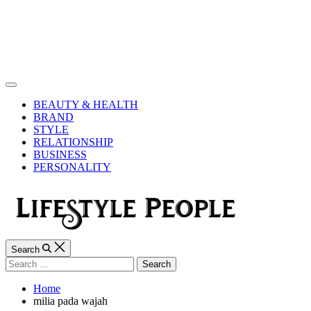
Skip
to
content
Lifestyle
People
Off
Canvas
BEAUTY & HEALTH
BRAND
STYLE
RELATIONSHIP
BUSINESS
PERSONALITY
Search
Search
for:
Home
milia pada wajah