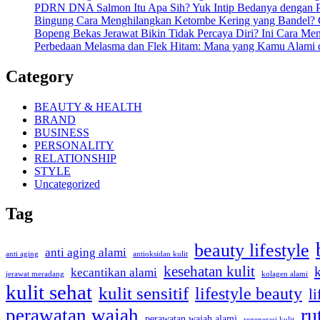
PDRN DNA Salmon Itu Apa Sih? Yuk Intip Bedanya dengan P
Bingung Cara Menghilangkan Ketombe Kering yang Bandel? C
Bopeng Bekas Jerawat Bikin Tidak Percaya Diri? Ini Cara M
Perbedaan Melasma dan Flek Hitam: Mana yang Kamu Alami 
Category
BEAUTY & HEALTH
BRAND
BUSINESS
PERSONALITY
RELATIONSHIP
STYLE
Uncategorized
Tag
beauty lifestyle
anti aging alami
anti aging
antioksidan kulit
kesehatan kulit
kecantikan alami
kolagen alami
jerawat meradang
kulit sehat
kulit sensitif
lifestyle beauty
li
ru
perawatan wajah
perawatan wajah alami
regenerasi kulit