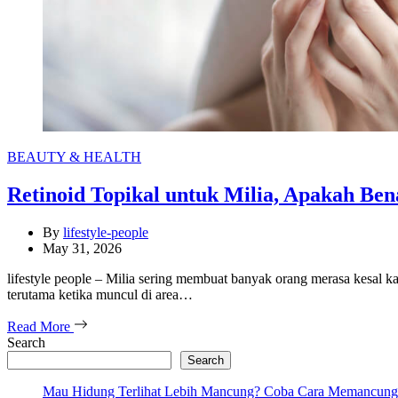
Categories
BEAUTY & HEALTH
Retinoid Topikal untuk Milia, Apakah B
By
lifestyle-people
May 31, 2026
lifestyle people – Milia sering membuat banyak orang merasa kesal 
terutama ketika muncul di area…
Read More
Search
Search
Mau Hidung Terlihat Lebih Mancung? Coba Cara Memancung