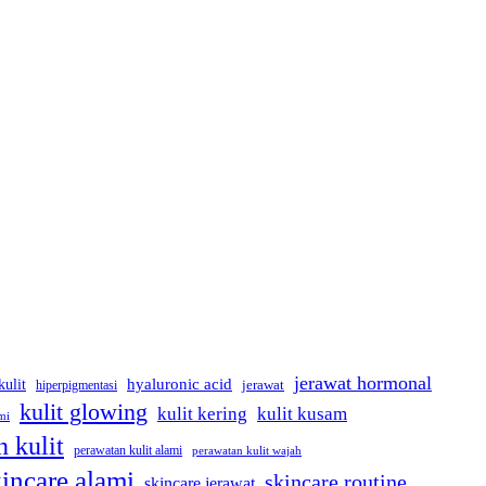
jerawat hormonal
kulit
hyaluronic acid
hiperpigmentasi
jerawat
kulit glowing
kulit kering
kulit kusam
mi
 kulit
perawatan kulit alami
perawatan kulit wajah
incare alami
skincare routine
skincare jerawat