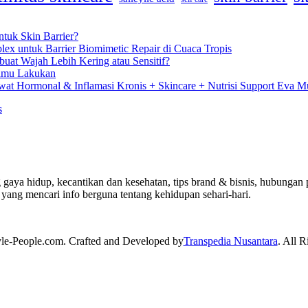
tuk Skin Barrier?
lex untuk Barrier Biomimetic Repair di Cuaca Tropis
uat Wajah Lebih Kering atau Sensitif?
Kamu Lakukan
at Hormonal & Inflamasi Kronis + Skincare + Nutrisi Support Eva Mu
s
 gaya hidup, kecantikan dan kesehatan, tips brand & bisnis, hubungan p
yang mencari info berguna tentang kehidupan sehari-hari.
yle-People.com. Crafted and Developed by
Transpedia Nusantara
. All R