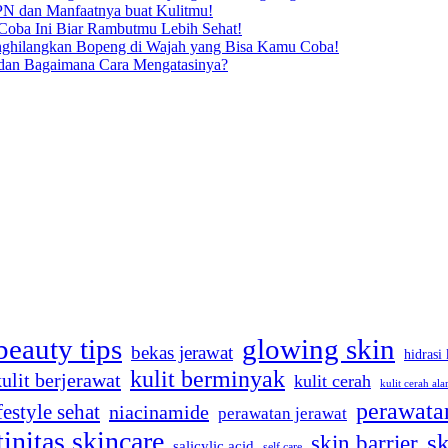
N dan Manfaatnya buat Kulitmu!
oba Ini Biar Rambutmu Lebih Sehat!
enghilangkan Bopeng di Wajah yang Bisa Kamu Coba!
dan Bagaimana Cara Mengatasinya?
beauty tips
glowing skin
bekas jerawat
hidrasi 
kulit berminyak
kulit berjerawat
kulit cerah
kulit cerah ala
perawatan
festyle sehat
niacinamide
perawatan jerawat
tinitas skincare
sk
skin barrier
salicylic acid
self care