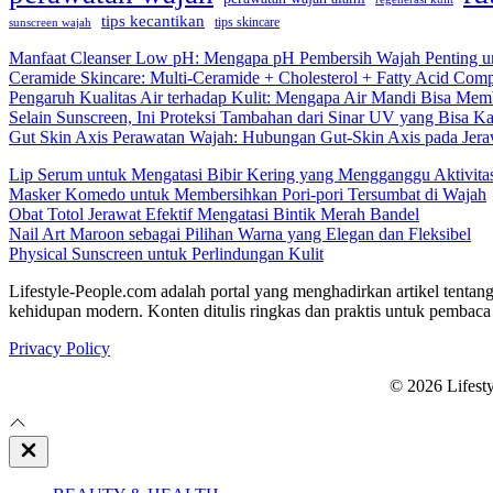
tips kecantikan
tips skincare
sunscreen wajah
Manfaat Cleanser Low pH: Mengapa pH Pembersih Wajah Penting un
Ceramide Skincare: Multi-Ceramide + Cholesterol + Fatty Acid Comp
Pengaruh Kualitas Air terhadap Kulit: Mengapa Air Mandi Bisa Memb
Selain Sunscreen, Ini Proteksi Tambahan dari Sinar UV yang Bisa 
Gut Skin Axis Perawatan Wajah: Hubungan Gut-Skin Axis pada Jeraw
Lip Serum untuk Mengatasi Bibir Kering yang Mengganggu Aktivita
Masker Komedo untuk Membersihkan Pori-pori Tersumbat di Wajah
Obat Totol Jerawat Efektif Mengatasi Bintik Merah Bandel
Nail Art Maroon sebagai Pilihan Warna yang Elegan dan Fleksibel
Physical Sunscreen untuk Perlindungan Kulit
Lifestyle-People.com adalah portal yang menghadirkan artikel tentang
kehidupan modern. Konten ditulis ringkas dan praktis untuk pembaca 
Privacy Policy
© 2026 Lifest
Close
Off
Canvas