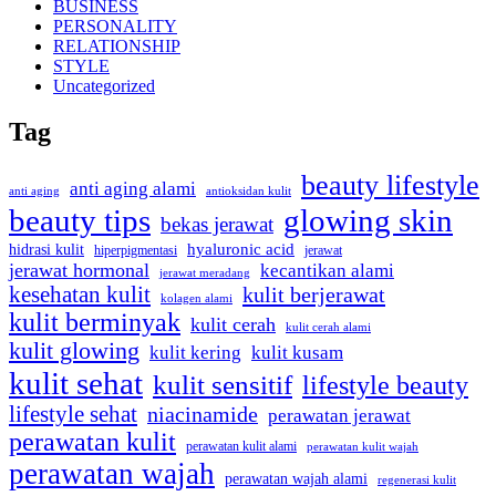
BUSINESS
PERSONALITY
RELATIONSHIP
STYLE
Uncategorized
Tag
beauty lifestyle
anti aging alami
anti aging
antioksidan kulit
beauty tips
glowing skin
bekas jerawat
hidrasi kulit
hyaluronic acid
jerawat
hiperpigmentasi
jerawat hormonal
kecantikan alami
jerawat meradang
kesehatan kulit
kulit berjerawat
kolagen alami
kulit berminyak
kulit cerah
kulit cerah alami
kulit glowing
kulit kering
kulit kusam
kulit sehat
kulit sensitif
lifestyle beauty
lifestyle sehat
niacinamide
perawatan jerawat
perawatan kulit
perawatan kulit alami
perawatan kulit wajah
perawatan wajah
perawatan wajah alami
regenerasi kulit