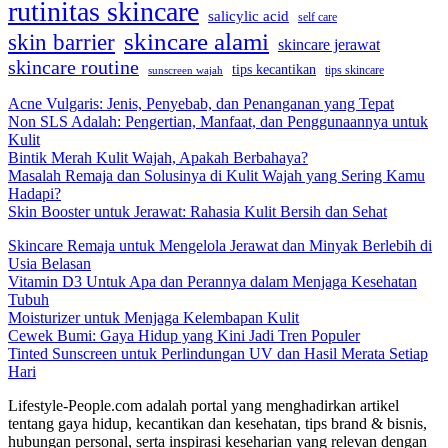
rutinitas skincare
salicylic acid
self care
skincare alami
skin barrier
skincare jerawat
skincare routine
tips kecantikan
tips skincare
sunscreen wajah
Acne Vulgaris: Jenis, Penyebab, dan Penanganan yang Tepat
Non SLS Adalah: Pengertian, Manfaat, dan Penggunaannya untuk
Kulit
Bintik Merah Kulit Wajah, Apakah Berbahaya?
Masalah Remaja dan Solusinya di Kulit Wajah yang Sering Kamu
Hadapi?
Skin Booster untuk Jerawat: Rahasia Kulit Bersih dan Sehat
Skincare Remaja untuk Mengelola Jerawat dan Minyak Berlebih di
Usia Belasan
Vitamin D3 Untuk Apa dan Perannya dalam Menjaga Kesehatan
Tubuh
Moisturizer untuk Menjaga Kelembapan Kulit
Cewek Bumi: Gaya Hidup yang Kini Jadi Tren Populer
Tinted Sunscreen untuk Perlindungan UV dan Hasil Merata Setiap
Hari
Lifestyle-People.com adalah portal yang menghadirkan artikel
tentang gaya hidup, kecantikan dan kesehatan, tips brand & bisnis,
hubungan personal, serta inspirasi keseharian yang relevan dengan