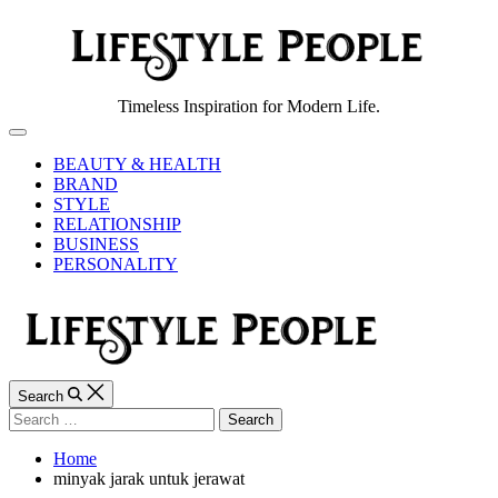
Skip
to
content
Lifestyle
Timeless Inspiration for Modern Life.
People
Off
Canvas
BEAUTY & HEALTH
BRAND
STYLE
RELATIONSHIP
BUSINESS
PERSONALITY
Search
Search
for:
Home
minyak jarak untuk jerawat