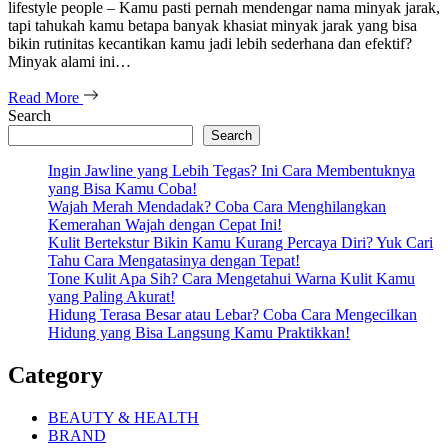
lifestyle people – Kamu pasti pernah mendengar nama minyak jarak,
tapi tahukah kamu betapa banyak khasiat minyak jarak yang bisa
bikin rutinitas kecantikan kamu jadi lebih sederhana dan efektif?
Minyak alami ini…
Read More
Search
Search
Ingin Jawline yang Lebih Tegas? Ini Cara Membentuknya
yang Bisa Kamu Coba!
Wajah Merah Mendadak? Coba Cara Menghilangkan
Kemerahan Wajah dengan Cepat Ini!
Kulit Bertekstur Bikin Kamu Kurang Percaya Diri? Yuk Cari
Tahu Cara Mengatasinya dengan Tepat!
Tone Kulit Apa Sih? Cara Mengetahui Warna Kulit Kamu
yang Paling Akurat!
Hidung Terasa Besar atau Lebar? Coba Cara Mengecilkan
Hidung yang Bisa Langsung Kamu Praktikkan!
Category
BEAUTY & HEALTH
BRAND