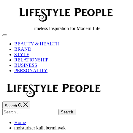
Skip
to
content
Lifestyle
Timeless Inspiration for Modern Life.
People
Off
Canvas
BEAUTY & HEALTH
BRAND
STYLE
RELATIONSHIP
BUSINESS
PERSONALITY
Search
Search
for:
Home
moisturizer kulit berminyak