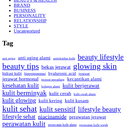
BEAUTY & HEALTH
BRAND
BUSINESS
PERSONALITY
RELATIONSHIP
STYLE
Uncategorized
Tag
beauty lifestyle
anti aging alami
anti aging
antioksidan kulit
beauty tips
glowing skin
bekas jerawat
hidrasi kulit
hyaluronic acid
hiperpigmentasi
jerawat
jerawat hormonal
kecantikan alami
jerawat meradang
kesehatan kulit
kulit berjerawat
kolagen alami
kulit berminyak
kulit cerah
kulit cerah alami
kulit glowing
kulit kering
kulit kusam
kulit sehat
kulit sensitif
lifestyle beauty
lifestyle sehat
niacinamide
perawatan jerawat
perawatan kulit
perawatan kulit alami
perawatan kulit wajah