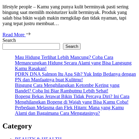
lifestyle people – Kamu yang punya kulit berminyak pasti sering
bingung saat memilih moisturizer kulit berminyak. Produk yang
salah bisa bikin wajah makin mengkilap dan tidak nyaman, tapi
yang tepat justru membuat…
Read More
Search
Search
Mau Hidung Terlihat Lebih Mancung? Coba Cara
Memancungkan Hidung Secara Alami yang Bisa Langsung
Kamu Rasakan!
PDRN DNA Salmon Itu Apa Sih? Yuk Intip Bedanya dengan
PN dan Manfaatnya buat Kulitmu!
Bingung Cara Menghilangkan Ketombe Kering yang
Bandel? Coba Ini Biar Rambutmu Lebih Sehat!
Bopeng Bekas Jerawat Bikin Tidak Percaya Diri? Ini Cara
Menghilangkan Bopeng di Wajah yang Bisa Kamu Coba!
Perbedaan Melasma dan Flek Hitam: Mana yang Kamu
Alami dan Bagaimana Cara Mengatasinya?
Category