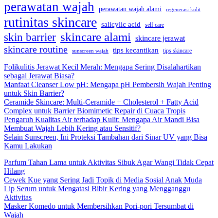
perawatan wajah
perawatan wajah alami
regenerasi kulit
rutinitas skincare
salicylic acid
self care
skincare alami
skin barrier
skincare jerawat
skincare routine
tips kecantikan
tips skincare
sunscreen wajah
Folikulitis Jerawat Kecil Merah: Mengapa Sering Disalahartikan
sebagai Jerawat Biasa?
Manfaat Cleanser Low pH: Mengapa pH Pembersih Wajah Penting
untuk Skin Barrier?
Ceramide Skincare: Multi-Ceramide + Cholesterol + Fatty Acid
Complex untuk Barrier Biomimetic Repair di Cuaca Tropis
Pengaruh Kualitas Air terhadap Kulit: Mengapa Air Mandi Bisa
Membuat Wajah Lebih Kering atau Sensitif?
Selain Sunscreen, Ini Proteksi Tambahan dari Sinar UV yang Bisa
Kamu Lakukan
Parfum Tahan Lama untuk Aktivitas Sibuk Agar Wangi Tidak Cepat
Hilang
Cewek Kue yang Sering Jadi Topik di Media Sosial Anak Muda
Lip Serum untuk Mengatasi Bibir Kering yang Mengganggu
Aktivitas
Masker Komedo untuk Membersihkan Pori-pori Tersumbat di
Wajah