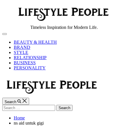
Skip
to
content
Lifestyle
Timeless Inspiration for Modern Life.
People
Off
Canvas
BEAUTY & HEALTH
BRAND
STYLE
RELATIONSHIP
BUSINESS
PERSONALITY
Search
Search
for:
Home
ns aid untuk gigi