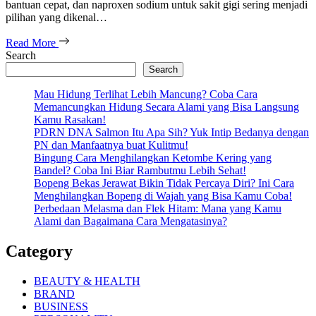
bantuan cepat, dan naproxen sodium untuk sakit gigi sering menjadi
pilihan yang dikenal…
Read More
Search
Search
Mau Hidung Terlihat Lebih Mancung? Coba Cara
Memancungkan Hidung Secara Alami yang Bisa Langsung
Kamu Rasakan!
PDRN DNA Salmon Itu Apa Sih? Yuk Intip Bedanya dengan
PN dan Manfaatnya buat Kulitmu!
Bingung Cara Menghilangkan Ketombe Kering yang
Bandel? Coba Ini Biar Rambutmu Lebih Sehat!
Bopeng Bekas Jerawat Bikin Tidak Percaya Diri? Ini Cara
Menghilangkan Bopeng di Wajah yang Bisa Kamu Coba!
Perbedaan Melasma dan Flek Hitam: Mana yang Kamu
Alami dan Bagaimana Cara Mengatasinya?
Category
BEAUTY & HEALTH
BRAND
BUSINESS