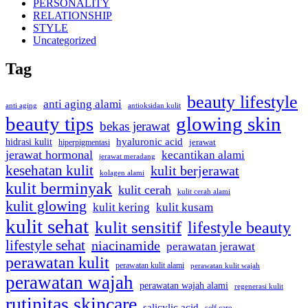
PERSONALITY
RELATIONSHIP
STYLE
Uncategorized
Tag
beauty lifestyle
anti aging alami
anti aging
antioksidan kulit
beauty tips
glowing skin
bekas jerawat
hidrasi kulit
hyaluronic acid
hiperpigmentasi
jerawat
jerawat hormonal
kecantikan alami
jerawat meradang
kesehatan kulit
kulit berjerawat
kolagen alami
kulit berminyak
kulit cerah
kulit cerah alami
kulit glowing
kulit kering
kulit kusam
kulit sehat
kulit sensitif
lifestyle beauty
lifestyle sehat
niacinamide
perawatan jerawat
perawatan kulit
perawatan kulit alami
perawatan kulit wajah
perawatan wajah
perawatan wajah alami
regenerasi kulit
rutinitas skincare
salicylic acid