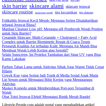
self care
skincare alami
skin barrier
skincare jerawat
skincare routine
tips kecantikan
tips skincare
sunscreen wajah
Folikulitis Jerawat Kecil Merah: Mengapa Sering Disalahartikan
sebagai Jerawat Biasa?
Manfaat Cleanser Low pH: Mengapa pH Pembersih Wajah Penting
untuk Skin Barrier?
Ceramide Skincare: Multi-Ceramide + Cholesterol + Fatty Acid
Complex untuk Barrier Biomimetic Repair di Cuaca Tropis
Pengaruh Kualitas Air terhadap Kulit: Mengapa Air Mandi Bisa
Membuat Wajah Lebih Kering atau Sensitif?
Selain Sunscreen, Ini Proteksi Tambahan dari Sinar UV yang Bisa
Kamu Lakukan
Parfum Tahan Lama untuk Aktivitas Sibuk Agar Wangi Tidak Cepat
Hilang
Cewek Kue yang Sering Jadi Topik di Media Sosial Anak Muda
Lip Serum untuk Mengatasi Bibir Kering yang Mengganggu
Aktivitas
Masker Komedo untuk Membersihkan Pori-pori Tersumbat di
Wajah
Obat Totol Jerawat Efektif Mengatasi Bintik Merah Bandel
Lifestyle-People.com adalah portal yang menghadirkan artikel