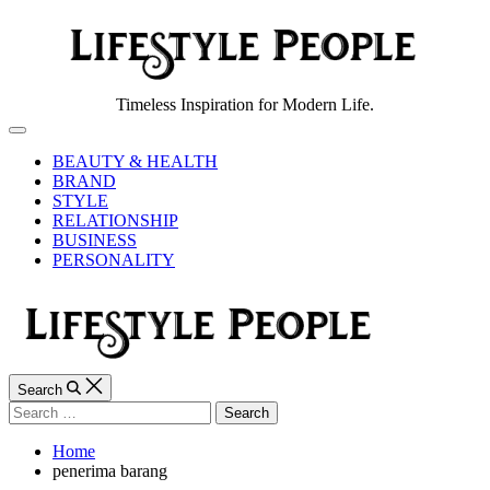
Skip
to
content
Lifestyle
Timeless Inspiration for Modern Life.
People
Off
Canvas
BEAUTY & HEALTH
BRAND
STYLE
RELATIONSHIP
BUSINESS
PERSONALITY
Search
Search
for:
Home
penerima barang