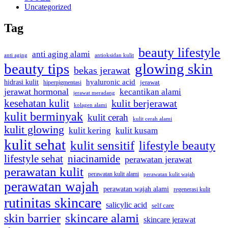
Uncategorized
Tag
beauty lifestyle
anti aging alami
anti aging
antioksidan kulit
beauty tips
glowing skin
bekas jerawat
hyaluronic acid
hidrasi kulit
hiperpigmentasi
jerawat
jerawat hormonal
kecantikan alami
jerawat meradang
kesehatan kulit
kulit berjerawat
kolagen alami
kulit berminyak
kulit cerah
kulit cerah alami
kulit glowing
kulit kering
kulit kusam
kulit sehat
kulit sensitif
lifestyle beauty
lifestyle sehat
niacinamide
perawatan jerawat
perawatan kulit
perawatan kulit alami
perawatan kulit wajah
perawatan wajah
perawatan wajah alami
regenerasi kulit
rutinitas skincare
salicylic acid
self care
skincare alami
skin barrier
skincare jerawat