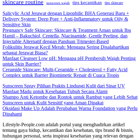
skincare routine
tips kecantikan
tips skincare
sunscreen wajah
Salicylic Acid Jerawat dengan Lipophilic BHA Generasi Baru +
Delivery System: Deep Pore + Anti-Inflammatory untuk Oily &
Sensitive Skin
Pregnancy Safe Skincare: Skincare & Treatment Aman untuk Ibu
Hamil – Bakuchiol, Centella, Niacinamide, Gentle Peeling, dan
Injectable Alternatif dengan Panduan Trimester-Based
Folikulitis Jerawat Kecil Merah: Mengapa Sering Disalahartikan
sebagai Jerawat Biasa?
Manfaat Cleanser Low pH: Mengapa pH Pembersih Wajah Penting
untuk Skin Barrier?
Ceramide Skincare: Multi-Ceramide + Cholesterol + Fatty Acid
Complex untuk Barrier Biomimetic Repair di Cuaca Tropis
Sunscreen Spray Pilihan Praktis Lindungi Kulit dari Sinar UV
Manfaat Madu untuk Kesehatan Tubuh Secara Alami
Shampo Anti Ketombe dan Rontok untuk Rambut yang Lebih Sehat
Sunscreen untuk Kulit Sensitif yang Aman Dipakai
Oksidasi Make Up Adalah Perubahan Warna Foundation yang Perlu
Dipahami
Lifestyle-People.com adalah portal yang menghadirkan artikel
tentang gaya hidup, kecantikan dan kesehatan, tips brand & bisnis,
hubungan personal, serta inspirasi keseharian yang relevan dengan