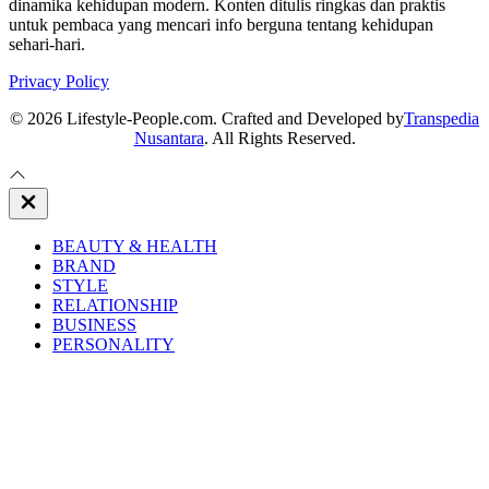
dinamika kehidupan modern. Konten ditulis ringkas dan praktis
untuk pembaca yang mencari info berguna tentang kehidupan
sehari-hari.
Privacy Policy
© 2026 Lifestyle-People.com. Crafted and Developed by
Transpedia
Nusantara
. All Rights Reserved.
Close
Off
Canvas
BEAUTY & HEALTH
BRAND
STYLE
RELATIONSHIP
BUSINESS
PERSONALITY