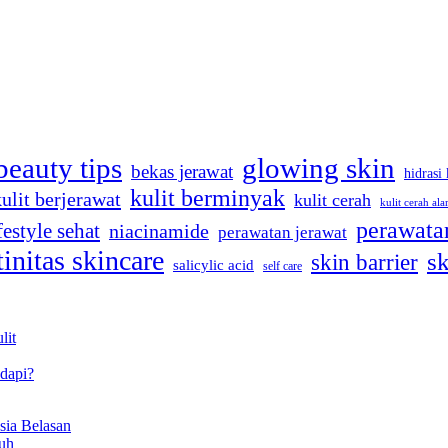
beauty tips
glowing skin
bekas jerawat
hidrasi 
kulit berminyak
kulit berjerawat
kulit cerah
kulit cerah ala
perawatan
festyle sehat
niacinamide
perawatan jerawat
tinitas skincare
sk
skin barrier
salicylic acid
self care
lit
dapi?
sia Belasan
uh