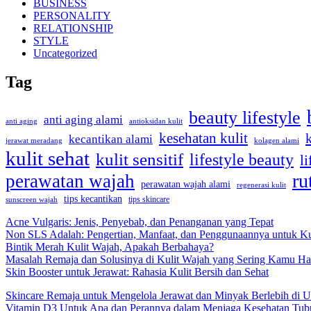
BUSINESS
PERSONALITY
RELATIONSHIP
STYLE
Uncategorized
Tag
beauty lifestyle
anti aging alami
anti aging
antioksidan kulit
kesehatan kulit
kecantikan alami
kolagen alami
jerawat meradang
kulit sehat
kulit sensitif
lifestyle beauty
li
ru
perawatan wajah
perawatan wajah alami
regenerasi kulit
tips kecantikan
tips skincare
sunscreen wajah
Acne Vulgaris: Jenis, Penyebab, dan Penanganan yang Tepat
Non SLS Adalah: Pengertian, Manfaat, dan Penggunaannya untuk Ku
Bintik Merah Kulit Wajah, Apakah Berbahaya?
Masalah Remaja dan Solusinya di Kulit Wajah yang Sering Kamu Ha
Skin Booster untuk Jerawat: Rahasia Kulit Bersih dan Sehat
Skincare Remaja untuk Mengelola Jerawat dan Minyak Berlebih di U
Vitamin D3 Untuk Apa dan Perannya dalam Menjaga Kesehatan Tub