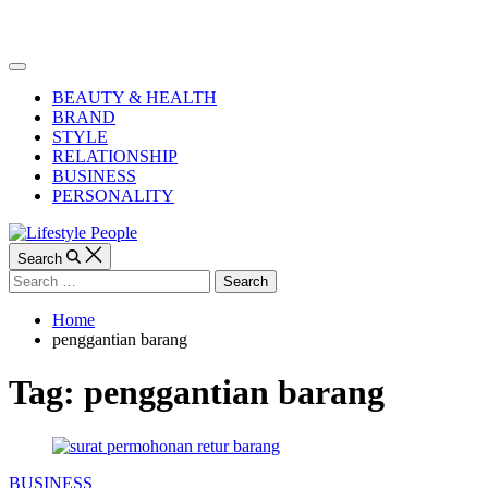
Skip
to
Lifestyle
content
People
Off
Canvas
BEAUTY & HEALTH
BRAND
STYLE
RELATIONSHIP
BUSINESS
PERSONALITY
Search
Search
for:
Home
penggantian barang
Tag:
penggantian barang
Categories
BUSINESS