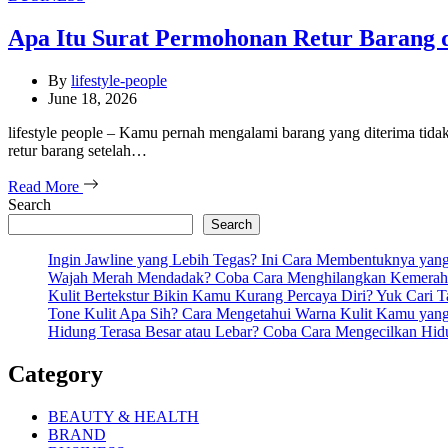
Apa Itu Surat Permohonan Retur Baran
By
lifestyle-people
June 18, 2026
lifestyle people – Kamu pernah mengalami barang yang diterima tidak
retur barang setelah…
Read More
Search
Search
Ingin Jawline yang Lebih Tegas? Ini Cara Membentuknya ya
Wajah Merah Mendadak? Coba Cara Menghilangkan Kemeraha
Kulit Bertekstur Bikin Kamu Kurang Percaya Diri? Yuk Cari 
Tone Kulit Apa Sih? Cara Mengetahui Warna Kulit Kamu yang
Hidung Terasa Besar atau Lebar? Coba Cara Mengecilkan Hi
Category
BEAUTY & HEALTH
BRAND