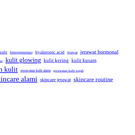
jerawat hormonal
kulit
hyaluronic acid
jerawat
hiperpigmentasi
kulit glowing
kulit kering
kulit kusam
mi
 kulit
perawatan kulit alami
perawatan kulit wajah
incare alami
skincare routine
skincare jerawat