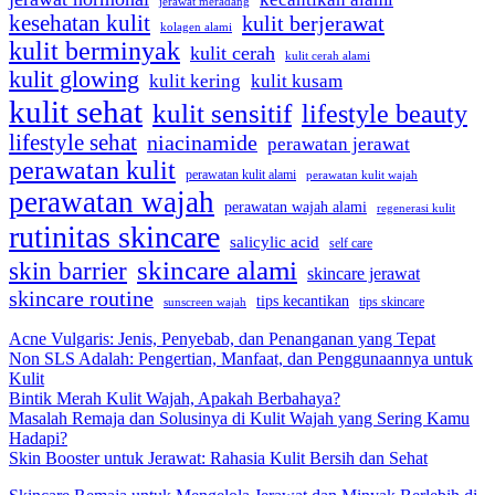
jerawat meradang
kesehatan kulit
kulit berjerawat
kolagen alami
kulit berminyak
kulit cerah
kulit cerah alami
kulit glowing
kulit kering
kulit kusam
kulit sehat
kulit sensitif
lifestyle beauty
lifestyle sehat
niacinamide
perawatan jerawat
perawatan kulit
perawatan kulit alami
perawatan kulit wajah
perawatan wajah
perawatan wajah alami
regenerasi kulit
rutinitas skincare
salicylic acid
self care
skincare alami
skin barrier
skincare jerawat
skincare routine
tips kecantikan
tips skincare
sunscreen wajah
Acne Vulgaris: Jenis, Penyebab, dan Penanganan yang Tepat
Non SLS Adalah: Pengertian, Manfaat, dan Penggunaannya untuk
Kulit
Bintik Merah Kulit Wajah, Apakah Berbahaya?
Masalah Remaja dan Solusinya di Kulit Wajah yang Sering Kamu
Hadapi?
Skin Booster untuk Jerawat: Rahasia Kulit Bersih dan Sehat