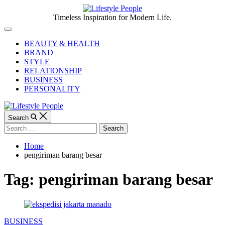
Skip
to
Lifestyle
Timeless Inspiration for Modern Life.
content
People
Off
Canvas
BEAUTY & HEALTH
BRAND
STYLE
RELATIONSHIP
BUSINESS
PERSONALITY
Search
Search
for:
Home
pengiriman barang besar
Tag:
pengiriman barang besar
Categories
BUSINESS