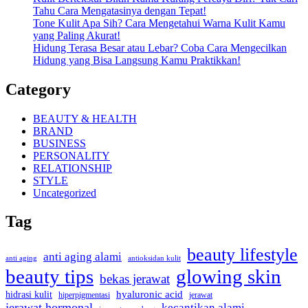
Tahu Cara Mengatasinya dengan Tepat!
Tone Kulit Apa Sih? Cara Mengetahui Warna Kulit Kamu
yang Paling Akurat!
Hidung Terasa Besar atau Lebar? Coba Cara Mengecilkan
Hidung yang Bisa Langsung Kamu Praktikkan!
Category
BEAUTY & HEALTH
BRAND
BUSINESS
PERSONALITY
RELATIONSHIP
STYLE
Uncategorized
Tag
beauty lifestyle
anti aging alami
anti aging
antioksidan kulit
beauty tips
glowing skin
bekas jerawat
hidrasi kulit
hyaluronic acid
jerawat
hiperpigmentasi
jerawat hormonal
kecantikan alami