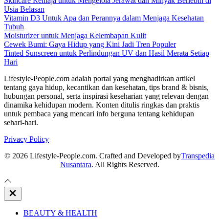
Skincare Remaja untuk Mengelola Jerawat dan Minyak Berlebih di
Usia Belasan
Vitamin D3 Untuk Apa dan Perannya dalam Menjaga Kesehatan
Tubuh
Moisturizer untuk Menjaga Kelembapan Kulit
Cewek Bumi: Gaya Hidup yang Kini Jadi Tren Populer
Tinted Sunscreen untuk Perlindungan UV dan Hasil Merata Setiap
Hari
Lifestyle-People.com adalah portal yang menghadirkan artikel
tentang gaya hidup, kecantikan dan kesehatan, tips brand & bisnis,
hubungan personal, serta inspirasi keseharian yang relevan dengan
dinamika kehidupan modern. Konten ditulis ringkas dan praktis
untuk pembaca yang mencari info berguna tentang kehidupan
sehari-hari.
Privacy Policy
© 2026 Lifestyle-People.com. Crafted and Developed by
Transpedia
Nusantara
. All Rights Reserved.
Close
Off
Canvas
BEAUTY & HEALTH