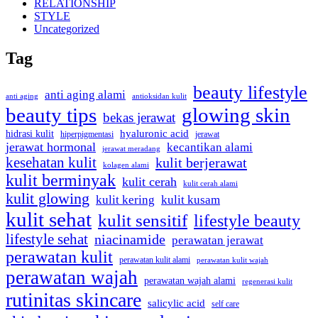
RELATIONSHIP
STYLE
Uncategorized
Tag
beauty lifestyle
anti aging alami
anti aging
antioksidan kulit
beauty tips
glowing skin
bekas jerawat
hidrasi kulit
hyaluronic acid
jerawat
hiperpigmentasi
jerawat hormonal
kecantikan alami
jerawat meradang
kesehatan kulit
kulit berjerawat
kolagen alami
kulit berminyak
kulit cerah
kulit cerah alami
kulit glowing
kulit kering
kulit kusam
kulit sehat
kulit sensitif
lifestyle beauty
lifestyle sehat
niacinamide
perawatan jerawat
perawatan kulit
perawatan kulit alami
perawatan kulit wajah
perawatan wajah
perawatan wajah alami
regenerasi kulit
rutinitas skincare
salicylic acid
self care