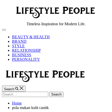
Skip
to
content
Lifestyle
Timeless Inspiration for Modern Life.
People
Off
Canvas
BEAUTY & HEALTH
BRAND
STYLE
RELATIONSHIP
BUSINESS
PERSONALITY
Search
Search
for:
Home
pola makan kulit cantik