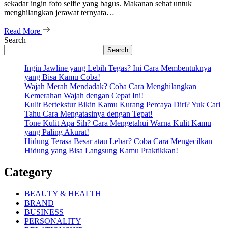
sekadar ingin foto selfie yang bagus. Makanan sehat untuk
menghilangkan jerawat ternyata…
Read More
Search
Search
Ingin Jawline yang Lebih Tegas? Ini Cara Membentuknya
yang Bisa Kamu Coba!
Wajah Merah Mendadak? Coba Cara Menghilangkan
Kemerahan Wajah dengan Cepat Ini!
Kulit Bertekstur Bikin Kamu Kurang Percaya Diri? Yuk Cari
Tahu Cara Mengatasinya dengan Tepat!
Tone Kulit Apa Sih? Cara Mengetahui Warna Kulit Kamu
yang Paling Akurat!
Hidung Terasa Besar atau Lebar? Coba Cara Mengecilkan
Hidung yang Bisa Langsung Kamu Praktikkan!
Category
BEAUTY & HEALTH
BRAND
BUSINESS
PERSONALITY