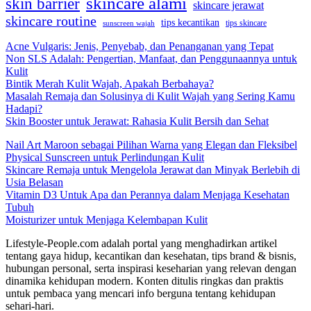
skincare alami
skin barrier
skincare jerawat
skincare routine
tips kecantikan
tips skincare
sunscreen wajah
Acne Vulgaris: Jenis, Penyebab, dan Penanganan yang Tepat
Non SLS Adalah: Pengertian, Manfaat, dan Penggunaannya untuk
Kulit
Bintik Merah Kulit Wajah, Apakah Berbahaya?
Masalah Remaja dan Solusinya di Kulit Wajah yang Sering Kamu
Hadapi?
Skin Booster untuk Jerawat: Rahasia Kulit Bersih dan Sehat
Nail Art Maroon sebagai Pilihan Warna yang Elegan dan Fleksibel
Physical Sunscreen untuk Perlindungan Kulit
Skincare Remaja untuk Mengelola Jerawat dan Minyak Berlebih di
Usia Belasan
Vitamin D3 Untuk Apa dan Perannya dalam Menjaga Kesehatan
Tubuh
Moisturizer untuk Menjaga Kelembapan Kulit
Lifestyle-People.com adalah portal yang menghadirkan artikel
tentang gaya hidup, kecantikan dan kesehatan, tips brand & bisnis,
hubungan personal, serta inspirasi keseharian yang relevan dengan
dinamika kehidupan modern. Konten ditulis ringkas dan praktis
untuk pembaca yang mencari info berguna tentang kehidupan
sehari-hari.