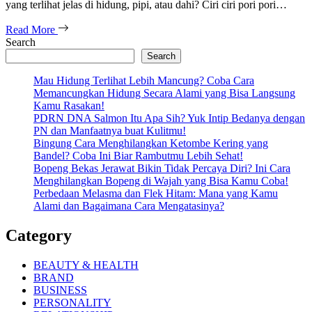
yang terlihat jelas di hidung, pipi, atau dahi? Ciri ciri pori pori…
Read More
Search
Search
Mau Hidung Terlihat Lebih Mancung? Coba Cara
Memancungkan Hidung Secara Alami yang Bisa Langsung
Kamu Rasakan!
PDRN DNA Salmon Itu Apa Sih? Yuk Intip Bedanya dengan
PN dan Manfaatnya buat Kulitmu!
Bingung Cara Menghilangkan Ketombe Kering yang
Bandel? Coba Ini Biar Rambutmu Lebih Sehat!
Bopeng Bekas Jerawat Bikin Tidak Percaya Diri? Ini Cara
Menghilangkan Bopeng di Wajah yang Bisa Kamu Coba!
Perbedaan Melasma dan Flek Hitam: Mana yang Kamu
Alami dan Bagaimana Cara Mengatasinya?
Category
BEAUTY & HEALTH
BRAND
BUSINESS
PERSONALITY