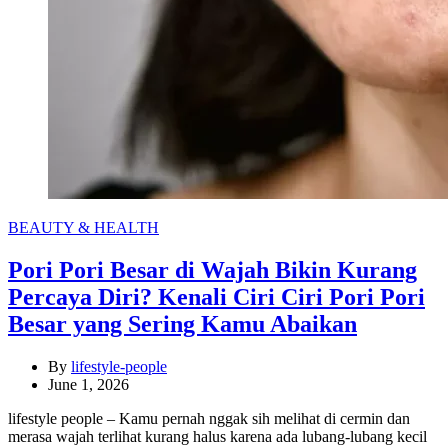
Categories
BEAUTY & HEALTH
Pori Pori Besar di Wajah Bikin Kurang
Percaya Diri? Kenali Ciri Ciri Pori Pori
Besar yang Sering Kamu Abaikan
By
lifestyle-people
June 1, 2026
lifestyle people – Kamu pernah nggak sih melihat di cermin dan
merasa wajah terlihat kurang halus karena ada lubang-lubang kecil