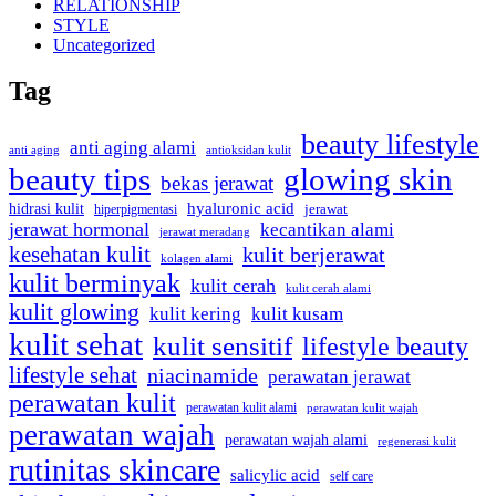
RELATIONSHIP
STYLE
Uncategorized
Tag
beauty lifestyle
anti aging alami
anti aging
antioksidan kulit
beauty tips
glowing skin
bekas jerawat
hidrasi kulit
hyaluronic acid
hiperpigmentasi
jerawat
jerawat hormonal
kecantikan alami
jerawat meradang
kesehatan kulit
kulit berjerawat
kolagen alami
kulit berminyak
kulit cerah
kulit cerah alami
kulit glowing
kulit kering
kulit kusam
kulit sehat
kulit sensitif
lifestyle beauty
lifestyle sehat
niacinamide
perawatan jerawat
perawatan kulit
perawatan kulit alami
perawatan kulit wajah
perawatan wajah
perawatan wajah alami
regenerasi kulit
rutinitas skincare
salicylic acid
self care