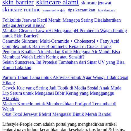
skincare alami
skin barrier
skincare jerawat
skincare routine
tips kecantikan
tips skincare
sunscreen wajah
Folikulitis Jerawat Kecil Merah: Mengapa Sering Disalahartikan
sebagai Jerawat Biasa?
Manfaat Cleanser Low pH: Mengapa pH Pembersih Wajah Penting
untuk Skin Barrier?
Ceramide Skincare: Multi-Ceramide + Cholesterol + Fatty Acid
Complex untuk Barrier Biomimetic Repair di Cuaca Tropis
Pengaruh Kualitas Air terhadap Kulit: Mengapa Air Mandi Bisa
Membuat Wajah Lebih Kering atau Sensitif?
Selain Sunscreen, Ini Proteksi Tambahan dari Sinar UV yang Bisa
Kamu Lakukan
Parfum Tahan Lama untuk Aktivitas Sibuk Agar Wangi Tidak Cepat
Hilang
Cewek Kue yang Sering Jadi Topik di Media Sosial Anak Muda
Lip Serum untuk Mengatasi Bibir Kering yang Mengganggu
Aktivitas
Masker Komedo untuk Membersihkan Pori-pori Tersumbat di
Wajah
Obat Totol Jerawat Efektif Mengatasi Bintik Merah Bandel
Lifestyle-People.com adalah portal yang menghadirkan artikel
tentang gaya hidup, kecantikan dan kesehatan, tips brand & bisnis,