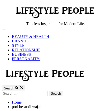
Skip
to
content
Lifestyle
Timeless Inspiration for Modern Life.
People
Off
Canvas
BEAUTY & HEALTH
BRAND
STYLE
RELATIONSHIP
BUSINESS
PERSONALITY
Search
Search
for:
Home
pori besar di wajah