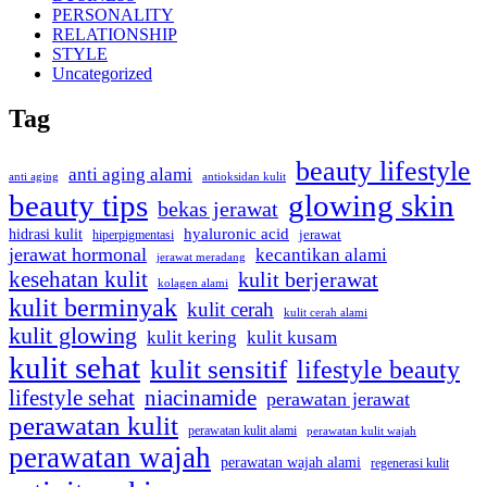
PERSONALITY
RELATIONSHIP
STYLE
Uncategorized
Tag
beauty lifestyle
anti aging alami
anti aging
antioksidan kulit
beauty tips
glowing skin
bekas jerawat
hyaluronic acid
hidrasi kulit
hiperpigmentasi
jerawat
jerawat hormonal
kecantikan alami
jerawat meradang
kesehatan kulit
kulit berjerawat
kolagen alami
kulit berminyak
kulit cerah
kulit cerah alami
kulit glowing
kulit kering
kulit kusam
kulit sehat
kulit sensitif
lifestyle beauty
lifestyle sehat
niacinamide
perawatan jerawat
perawatan kulit
perawatan kulit alami
perawatan kulit wajah
perawatan wajah
perawatan wajah alami
regenerasi kulit