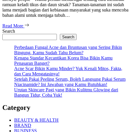
ramuan keladi tikus dan daun sirsak? Tanaman-tanaman ini sudah
lama menjadi bagian dari kebiasaan masyarakat yang suka mencoba
bahan alami untuk menjaga tubuh…
Read More
Search
Search
Perbedaan Fungal Acne dan Bruntusan yang Sering Bikin
Bingung, Kamu Sudah Tahu Belum?
Kenapa Standar Kecantikan Korea Bisa Bikin Kamu
Penasaran Banget?
Acne Scar Bikin Kamu Minder? Yuk Kenali Mitos, Fakta,
dan Cara Mengatasinya!
Setelah Pakai Peeling Serum, Boleh Langsung Pakai Serum
Niacinamide? Ini Jawaban yang Kamu Butuhkan!
Urutan Skincare Pagi yang Bikin Kulitmu Glowing dari
Bangun Tidur, Coba Yuk!
Category
BEAUTY & HEALTH
BRAND
BUSINESS