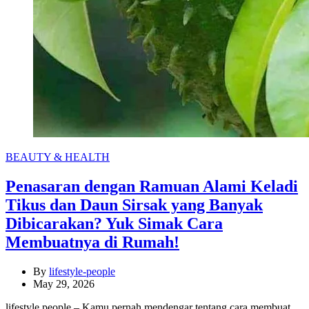
Categories
BEAUTY & HEALTH
Penasaran dengan Ramuan Alami Keladi
Tikus dan Daun Sirsak yang Banyak
Dibicarakan? Yuk Simak Cara
Membuatnya di Rumah!
By
lifestyle-people
May 29, 2026
lifestyle people – Kamu pernah mendengar tentang cara membuat