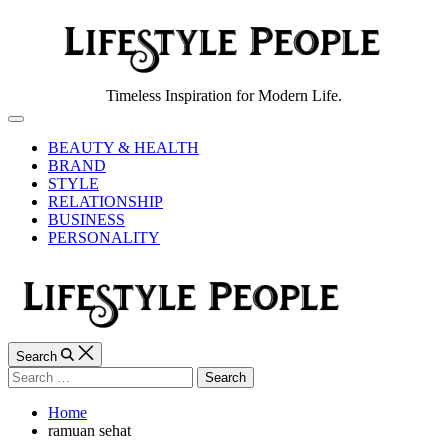
Skip
to
content
Lifestyle
Timeless Inspiration for Modern Life.
People
Off
Canvas
BEAUTY & HEALTH
BRAND
STYLE
RELATIONSHIP
BUSINESS
PERSONALITY
Search
Search
for:
Home
ramuan sehat