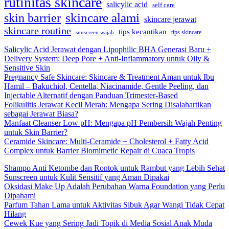
rutinitas skincare
salicylic acid
self care
skincare alami
skin barrier
skincare jerawat
skincare routine
tips kecantikan
tips skincare
sunscreen wajah
Salicylic Acid Jerawat dengan Lipophilic BHA Generasi Baru +
Delivery System: Deep Pore + Anti-Inflammatory untuk Oily &
Sensitive Skin
Pregnancy Safe Skincare: Skincare & Treatment Aman untuk Ibu
Hamil – Bakuchiol, Centella, Niacinamide, Gentle Peeling, dan
Injectable Alternatif dengan Panduan Trimester-Based
Folikulitis Jerawat Kecil Merah: Mengapa Sering Disalahartikan
sebagai Jerawat Biasa?
Manfaat Cleanser Low pH: Mengapa pH Pembersih Wajah Penting
untuk Skin Barrier?
Ceramide Skincare: Multi-Ceramide + Cholesterol + Fatty Acid
Complex untuk Barrier Biomimetic Repair di Cuaca Tropis
Shampo Anti Ketombe dan Rontok untuk Rambut yang Lebih Sehat
Sunscreen untuk Kulit Sensitif yang Aman Dipakai
Oksidasi Make Up Adalah Perubahan Warna Foundation yang Perlu
Dipahami
Parfum Tahan Lama untuk Aktivitas Sibuk Agar Wangi Tidak Cepat
Hilang
Cewek Kue yang Sering Jadi Topik di Media Sosial Anak Muda