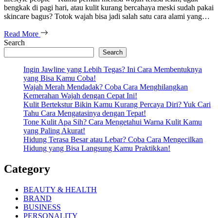
bengkak di pagi hari, atau kulit kurang bercahaya meski sudah pakai
skincare bagus? Totok wajah bisa jadi salah satu cara alami yang…
Read More
Search
Search
Ingin Jawline yang Lebih Tegas? Ini Cara Membentuknya
yang Bisa Kamu Coba!
Wajah Merah Mendadak? Coba Cara Menghilangkan
Kemerahan Wajah dengan Cepat Ini!
Kulit Bertekstur Bikin Kamu Kurang Percaya Diri? Yuk Cari
Tahu Cara Mengatasinya dengan Tepat!
Tone Kulit Apa Sih? Cara Mengetahui Warna Kulit Kamu
yang Paling Akurat!
Hidung Terasa Besar atau Lebar? Coba Cara Mengecilkan
Hidung yang Bisa Langsung Kamu Praktikkan!
Category
BEAUTY & HEALTH
BRAND
BUSINESS
PERSONALITY