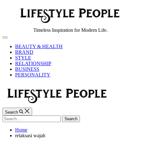
Skip
to
content
Lifestyle
Timeless Inspiration for Modern Life.
People
Off
Canvas
BEAUTY & HEALTH
BRAND
STYLE
RELATIONSHIP
BUSINESS
PERSONALITY
Search
Search
for:
Home
relaksasi wajah