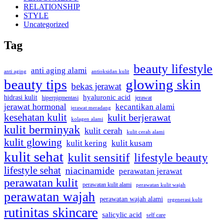
RELATIONSHIP
STYLE
Uncategorized
Tag
beauty lifestyle
anti aging alami
anti aging
antioksidan kulit
beauty tips
glowing skin
bekas jerawat
hidrasi kulit
hyaluronic acid
jerawat
hiperpigmentasi
jerawat hormonal
kecantikan alami
jerawat meradang
kesehatan kulit
kulit berjerawat
kolagen alami
kulit berminyak
kulit cerah
kulit cerah alami
kulit glowing
kulit kering
kulit kusam
kulit sehat
kulit sensitif
lifestyle beauty
lifestyle sehat
niacinamide
perawatan jerawat
perawatan kulit
perawatan kulit alami
perawatan kulit wajah
perawatan wajah
perawatan wajah alami
regenerasi kulit
rutinitas skincare
salicylic acid
self care