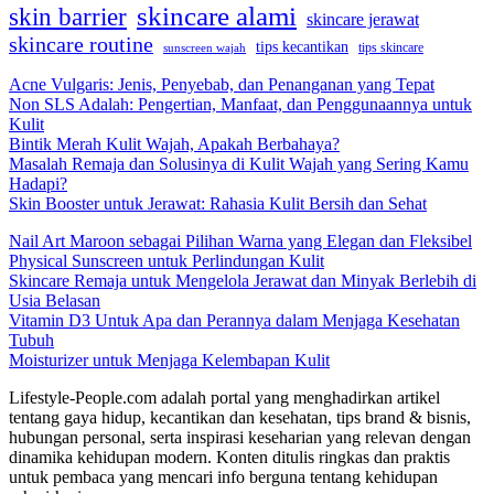
skincare alami
skin barrier
skincare jerawat
skincare routine
tips kecantikan
tips skincare
sunscreen wajah
Acne Vulgaris: Jenis, Penyebab, dan Penanganan yang Tepat
Non SLS Adalah: Pengertian, Manfaat, dan Penggunaannya untuk
Kulit
Bintik Merah Kulit Wajah, Apakah Berbahaya?
Masalah Remaja dan Solusinya di Kulit Wajah yang Sering Kamu
Hadapi?
Skin Booster untuk Jerawat: Rahasia Kulit Bersih dan Sehat
Nail Art Maroon sebagai Pilihan Warna yang Elegan dan Fleksibel
Physical Sunscreen untuk Perlindungan Kulit
Skincare Remaja untuk Mengelola Jerawat dan Minyak Berlebih di
Usia Belasan
Vitamin D3 Untuk Apa dan Perannya dalam Menjaga Kesehatan
Tubuh
Moisturizer untuk Menjaga Kelembapan Kulit
Lifestyle-People.com adalah portal yang menghadirkan artikel
tentang gaya hidup, kecantikan dan kesehatan, tips brand & bisnis,
hubungan personal, serta inspirasi keseharian yang relevan dengan
dinamika kehidupan modern. Konten ditulis ringkas dan praktis
untuk pembaca yang mencari info berguna tentang kehidupan