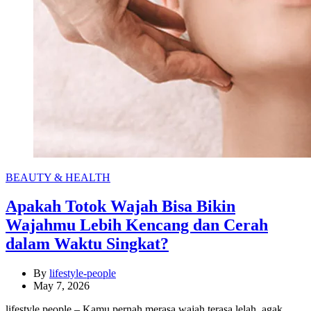
Categories
BEAUTY & HEALTH
Apakah Totok Wajah Bisa Bikin
Wajahmu Lebih Kencang dan Cerah
dalam Waktu Singkat?
By
lifestyle-people
May 7, 2026
lifestyle people – Kamu pernah merasa wajah terasa lelah, agak