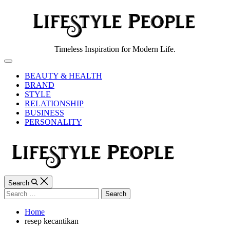
Skip
to
content
Lifestyle
Timeless Inspiration for Modern Life.
People
Off
Canvas
BEAUTY & HEALTH
BRAND
STYLE
RELATIONSHIP
BUSINESS
PERSONALITY
Search
Search
for:
Home
resep kecantikan