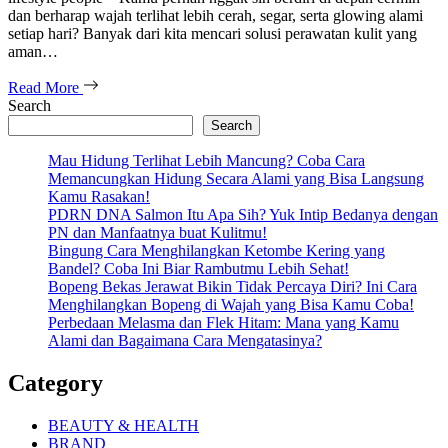
dan berharap wajah terlihat lebih cerah, segar, serta glowing alami
setiap hari? Banyak dari kita mencari solusi perawatan kulit yang
aman…
Read More
Search
Search
Mau Hidung Terlihat Lebih Mancung? Coba Cara
Memancungkan Hidung Secara Alami yang Bisa Langsung
Kamu Rasakan!
PDRN DNA Salmon Itu Apa Sih? Yuk Intip Bedanya dengan
PN dan Manfaatnya buat Kulitmu!
Bingung Cara Menghilangkan Ketombe Kering yang
Bandel? Coba Ini Biar Rambutmu Lebih Sehat!
Bopeng Bekas Jerawat Bikin Tidak Percaya Diri? Ini Cara
Menghilangkan Bopeng di Wajah yang Bisa Kamu Coba!
Perbedaan Melasma dan Flek Hitam: Mana yang Kamu
Alami dan Bagaimana Cara Mengatasinya?
Category
BEAUTY & HEALTH
BRAND