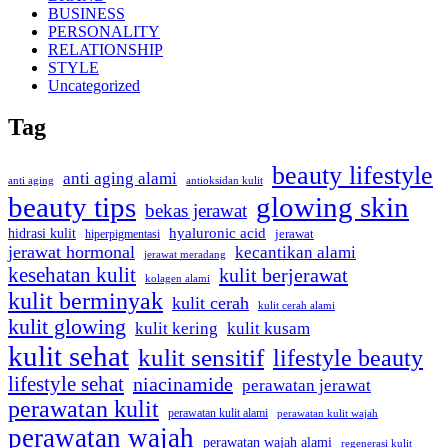
BUSINESS
PERSONALITY
RELATIONSHIP
STYLE
Uncategorized
Tag
beauty lifestyle
anti aging alami
anti aging
antioksidan kulit
beauty tips
glowing skin
bekas jerawat
hidrasi kulit
hyaluronic acid
hiperpigmentasi
jerawat
jerawat hormonal
kecantikan alami
jerawat meradang
kesehatan kulit
kulit berjerawat
kolagen alami
kulit berminyak
kulit cerah
kulit cerah alami
kulit glowing
kulit kering
kulit kusam
kulit sehat
kulit sensitif
lifestyle beauty
lifestyle sehat
niacinamide
perawatan jerawat
perawatan kulit
perawatan kulit alami
perawatan kulit wajah
perawatan wajah
perawatan wajah alami
regenerasi kulit