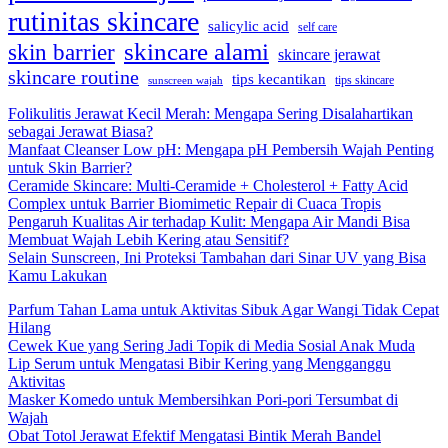
rutinitas skincare
salicylic acid
self care
skincare alami
skin barrier
skincare jerawat
skincare routine
tips kecantikan
tips skincare
sunscreen wajah
Folikulitis Jerawat Kecil Merah: Mengapa Sering Disalahartikan
sebagai Jerawat Biasa?
Manfaat Cleanser Low pH: Mengapa pH Pembersih Wajah Penting
untuk Skin Barrier?
Ceramide Skincare: Multi-Ceramide + Cholesterol + Fatty Acid
Complex untuk Barrier Biomimetic Repair di Cuaca Tropis
Pengaruh Kualitas Air terhadap Kulit: Mengapa Air Mandi Bisa
Membuat Wajah Lebih Kering atau Sensitif?
Selain Sunscreen, Ini Proteksi Tambahan dari Sinar UV yang Bisa
Kamu Lakukan
Parfum Tahan Lama untuk Aktivitas Sibuk Agar Wangi Tidak Cepat
Hilang
Cewek Kue yang Sering Jadi Topik di Media Sosial Anak Muda
Lip Serum untuk Mengatasi Bibir Kering yang Mengganggu
Aktivitas
Masker Komedo untuk Membersihkan Pori-pori Tersumbat di
Wajah
Obat Totol Jerawat Efektif Mengatasi Bintik Merah Bandel