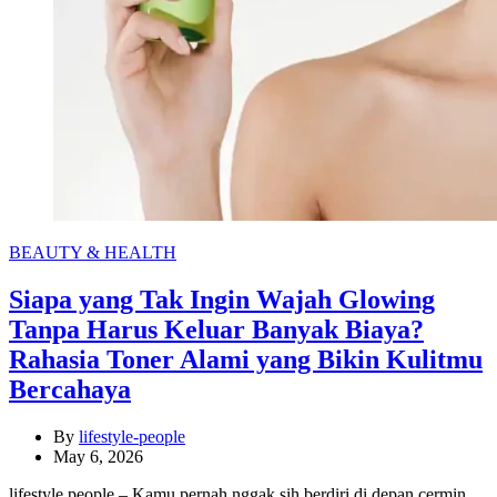
Categories
BEAUTY & HEALTH
Siapa yang Tak Ingin Wajah Glowing
Tanpa Harus Keluar Banyak Biaya?
Rahasia Toner Alami yang Bikin Kulitmu
Bercahaya
By
lifestyle-people
May 6, 2026
lifestyle people – Kamu pernah nggak sih berdiri di depan cermin