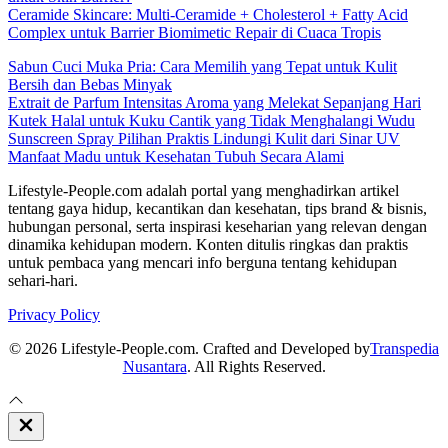
Ceramide Skincare: Multi-Ceramide + Cholesterol + Fatty Acid
Complex untuk Barrier Biomimetic Repair di Cuaca Tropis
Sabun Cuci Muka Pria: Cara Memilih yang Tepat untuk Kulit
Bersih dan Bebas Minyak
Extrait de Parfum Intensitas Aroma yang Melekat Sepanjang Hari
Kutek Halal untuk Kuku Cantik yang Tidak Menghalangi Wudu
Sunscreen Spray Pilihan Praktis Lindungi Kulit dari Sinar UV
Manfaat Madu untuk Kesehatan Tubuh Secara Alami
Lifestyle-People.com adalah portal yang menghadirkan artikel
tentang gaya hidup, kecantikan dan kesehatan, tips brand & bisnis,
hubungan personal, serta inspirasi keseharian yang relevan dengan
dinamika kehidupan modern. Konten ditulis ringkas dan praktis
untuk pembaca yang mencari info berguna tentang kehidupan
sehari-hari.
Privacy Policy
© 2026 Lifestyle-People.com. Crafted and Developed by
Transpedia
Nusantara
. All Rights Reserved.
Close
Off