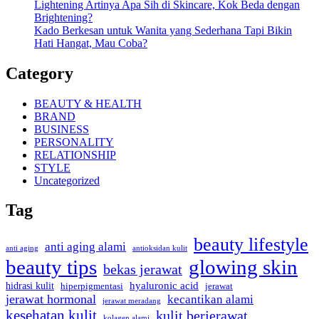
Lightening Artinya Apa Sih di Skincare, Kok Beda dengan
Brightening?
Kado Berkesan untuk Wanita yang Sederhana Tapi Bikin
Hati Hangat, Mau Coba?
Category
BEAUTY & HEALTH
BRAND
BUSINESS
PERSONALITY
RELATIONSHIP
STYLE
Uncategorized
Tag
beauty lifestyle
anti aging alami
anti aging
antioksidan kulit
beauty tips
glowing skin
bekas jerawat
hyaluronic acid
hidrasi kulit
hiperpigmentasi
jerawat
jerawat hormonal
kecantikan alami
jerawat meradang
kesehatan kulit
kulit berjerawat
kolagen alami