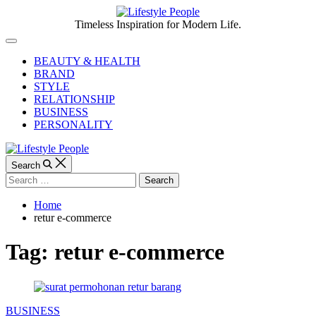
Skip
to
Lifestyle
Timeless Inspiration for Modern Life.
content
People
Off
Canvas
BEAUTY & HEALTH
BRAND
STYLE
RELATIONSHIP
BUSINESS
PERSONALITY
Search
Search
for:
Home
retur e-commerce
Tag:
retur e-commerce
Categories
BUSINESS