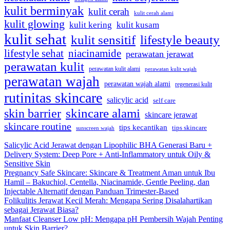
kulit berminyak
kulit cerah
kulit cerah alami
kulit glowing
kulit kering
kulit kusam
kulit sehat
kulit sensitif
lifestyle beauty
lifestyle sehat
niacinamide
perawatan jerawat
perawatan kulit
perawatan kulit alami
perawatan kulit wajah
perawatan wajah
perawatan wajah alami
regenerasi kulit
rutinitas skincare
salicylic acid
self care
skincare alami
skin barrier
skincare jerawat
skincare routine
tips kecantikan
tips skincare
sunscreen wajah
Salicylic Acid Jerawat dengan Lipophilic BHA Generasi Baru +
Delivery System: Deep Pore + Anti-Inflammatory untuk Oily &
Sensitive Skin
Pregnancy Safe Skincare: Skincare & Treatment Aman untuk Ibu
Hamil – Bakuchiol, Centella, Niacinamide, Gentle Peeling, dan
Injectable Alternatif dengan Panduan Trimester-Based
Folikulitis Jerawat Kecil Merah: Mengapa Sering Disalahartikan
sebagai Jerawat Biasa?
Manfaat Cleanser Low pH: Mengapa pH Pembersih Wajah Penting
untuk Skin Barrier?