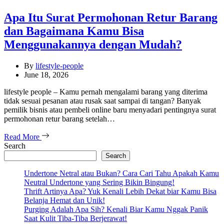
Apa Itu Surat Permohonan Retur Barang
dan Bagaimana Kamu Bisa
Menggunakannya dengan Mudah?
By
lifestyle-people
June 18, 2026
lifestyle people – Kamu pernah mengalami barang yang diterima
tidak sesuai pesanan atau rusak saat sampai di tangan? Banyak
pemilik bisnis atau pembeli online baru menyadari pentingnya surat
permohonan retur barang setelah…
Read More
Search
Search
Undertone Netral atau Bukan? Cara Cari Tahu Apakah Kamu
Neutral Undertone yang Sering Bikin Bingung!
Thrift Artinya Apa? Yuk Kenali Lebih Dekat biar Kamu Bisa
Belanja Hemat dan Unik!
Purging Adalah Apa Sih? Kenali Biar Kamu Nggak Panik
Saat Kulit Tiba-Tiba Berjerawat!