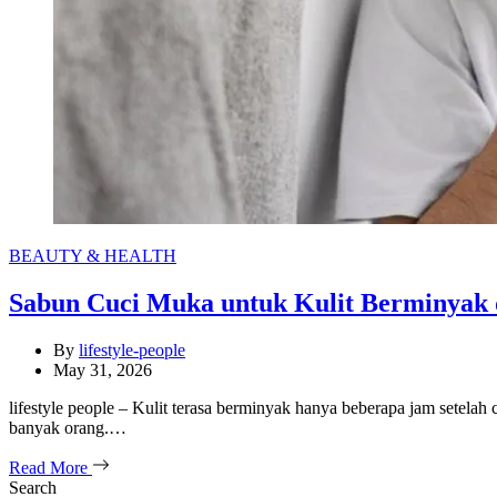
Categories
BEAUTY & HEALTH
Sabun Cuci Muka untuk Kulit Berminyak 
By
lifestyle-people
May 31, 2026
lifestyle people – Kulit terasa berminyak hanya beberapa jam setelah
banyak orang.…
Read More
Search