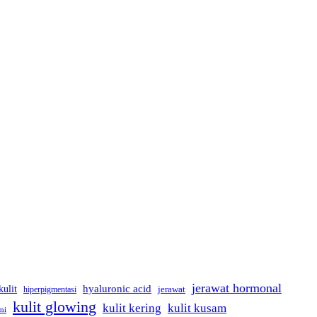
jerawat hormonal
kulit
hyaluronic acid
hiperpigmentasi
jerawat
kulit glowing
kulit kering
kulit kusam
mi