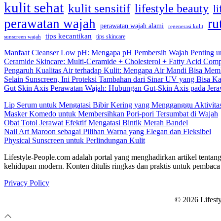
kulit sehat
kulit sensitif
lifestyle beauty
li
ru
perawatan wajah
perawatan wajah alami
regenerasi kulit
tips kecantikan
tips skincare
sunscreen wajah
Manfaat Cleanser Low pH: Mengapa pH Pembersih Wajah Penting un
Ceramide Skincare: Multi-Ceramide + Cholesterol + Fatty Acid Comp
Pengaruh Kualitas Air terhadap Kulit: Mengapa Air Mandi Bisa Memb
Selain Sunscreen, Ini Proteksi Tambahan dari Sinar UV yang Bisa 
Gut Skin Axis Perawatan Wajah: Hubungan Gut-Skin Axis pada Jeraw
Lip Serum untuk Mengatasi Bibir Kering yang Mengganggu Aktivita
Masker Komedo untuk Membersihkan Pori-pori Tersumbat di Wajah
Obat Totol Jerawat Efektif Mengatasi Bintik Merah Bandel
Nail Art Maroon sebagai Pilihan Warna yang Elegan dan Fleksibel
Physical Sunscreen untuk Perlindungan Kulit
Lifestyle-People.com adalah portal yang menghadirkan artikel tentang
kehidupan modern. Konten ditulis ringkas dan praktis untuk pembaca 
Privacy Policy
© 2026 Lifest