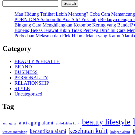
Search
Mau Hidung Terlihat Lebih Mancung? Coba Cara Memancung
PDRN DNA Salmon Itu Apa Sih? Yuk Intip Bedanya dengan P
Bingung Cara Menghilangkan Ketombe Kering yang Bandel? C
Bopeng Bekas Jerawat Bikin Tidak Percaya Diri? Ini Cara M
Perbedaan Melasma dan Flek Hitam: Mana yang Kamu Alami 
Category
BEAUTY & HEALTH
BRAND
BUSINESS
PERSONALITY
RELATIONSHIP
STYLE
Uncategorized
Tag
beauty lifestyle
anti aging alami
anti aging
antioksidan kulit
kesehatan kulit
kecantikan alami
kolagen alami
jerawat meradang