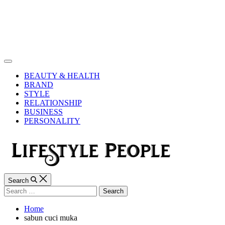
Skip
to
content
Lifestyle
People
Off
Canvas
BEAUTY & HEALTH
BRAND
STYLE
RELATIONSHIP
BUSINESS
PERSONALITY
Search
Search
for:
Home
sabun cuci muka