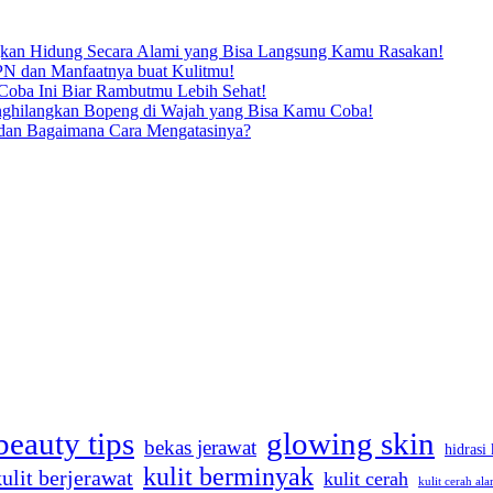
kan Hidung Secara Alami yang Bisa Langsung Kamu Rasakan!
N dan Manfaatnya buat Kulitmu!
oba Ini Biar Rambutmu Lebih Sehat!
enghilangkan Bopeng di Wajah yang Bisa Kamu Coba!
dan Bagaimana Cara Mengatasinya?
beauty tips
glowing skin
bekas jerawat
hidrasi 
kulit berminyak
kulit berjerawat
kulit cerah
kulit cerah ala