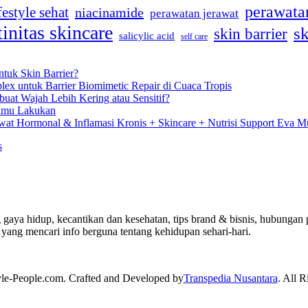
perawatan
festyle sehat
niacinamide
perawatan jerawat
tinitas skincare
sk
skin barrier
salicylic acid
self care
tuk Skin Barrier?
lex untuk Barrier Biomimetic Repair di Cuaca Tropis
uat Wajah Lebih Kering atau Sensitif?
Kamu Lakukan
at Hormonal & Inflamasi Kronis + Skincare + Nutrisi Support Eva Mu
s
 gaya hidup, kecantikan dan kesehatan, tips brand & bisnis, hubungan p
yang mencari info berguna tentang kehidupan sehari-hari.
yle-People.com. Crafted and Developed by
Transpedia Nusantara
. All R