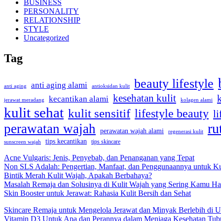
BUSINESS
PERSONALITY
RELATIONSHIP
STYLE
Uncategorized
Tag
beauty lifestyle
anti aging alami
anti aging
antioksidan kulit
kesehatan kulit
kecantikan alami
kolagen alami
jerawat meradang
kulit sehat
kulit sensitif
lifestyle beauty
li
ru
perawatan wajah
perawatan wajah alami
regenerasi kulit
tips kecantikan
tips skincare
sunscreen wajah
Acne Vulgaris: Jenis, Penyebab, dan Penanganan yang Tepat
Non SLS Adalah: Pengertian, Manfaat, dan Penggunaannya untuk Ku
Bintik Merah Kulit Wajah, Apakah Berbahaya?
Masalah Remaja dan Solusinya di Kulit Wajah yang Sering Kamu Ha
Skin Booster untuk Jerawat: Rahasia Kulit Bersih dan Sehat
Skincare Remaja untuk Mengelola Jerawat dan Minyak Berlebih di U
Vitamin D3 Untuk Apa dan Perannya dalam Menjaga Kesehatan Tub