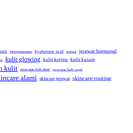
jerawat hormonal
kulit
hyaluronic acid
jerawat
hiperpigmentasi
kulit glowing
kulit kering
kulit kusam
mi
 kulit
perawatan kulit alami
perawatan kulit wajah
incare alami
skincare routine
skincare jerawat