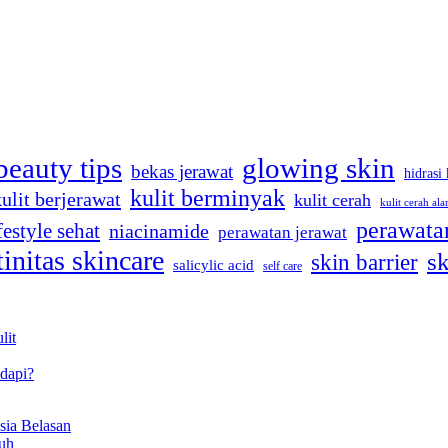
beauty tips
glowing skin
bekas jerawat
hidrasi 
kulit berminyak
kulit berjerawat
kulit cerah
kulit cerah ala
perawatan
festyle sehat
niacinamide
perawatan jerawat
tinitas skincare
sk
skin barrier
salicylic acid
self care
lit
dapi?
sia Belasan
uh