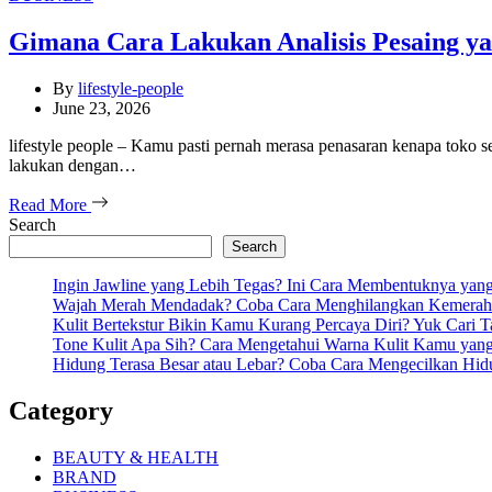
Gimana Cara Lakukan Analisis Pesaing y
By
lifestyle-people
June 23, 2026
lifestyle people – Kamu pasti pernah merasa penasaran kenapa toko s
lakukan dengan…
Read More
Search
Search
Ingin Jawline yang Lebih Tegas? Ini Cara Membentuknya ya
Wajah Merah Mendadak? Coba Cara Menghilangkan Kemeraha
Kulit Bertekstur Bikin Kamu Kurang Percaya Diri? Yuk Cari 
Tone Kulit Apa Sih? Cara Mengetahui Warna Kulit Kamu yang
Hidung Terasa Besar atau Lebar? Coba Cara Mengecilkan Hi
Category
BEAUTY & HEALTH
BRAND