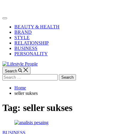
Skip
to
Lifestyle
content
People
Off
Canvas
BEAUTY & HEALTH
BRAND
STYLE
RELATIONSHIP
BUSINESS
PERSONALITY
Search
Search
for:
Home
seller sukses
Tag:
seller sukses
Categories
BUSINESS