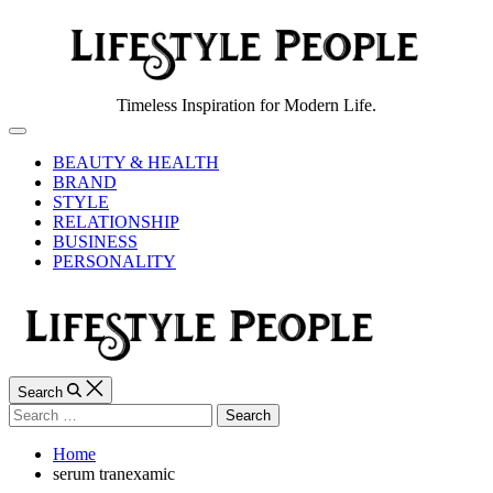
Skip
to
content
Lifestyle
Timeless Inspiration for Modern Life.
People
Off
Canvas
BEAUTY & HEALTH
BRAND
STYLE
RELATIONSHIP
BUSINESS
PERSONALITY
Search
Search
for:
Home
serum tranexamic