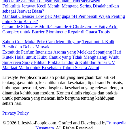
Injectable Alternatif dengan Panduan Trimester-Based
Folikulitis Jerawat Kecil Merah: Mengapa Sering Disalahartikan
sebagai Jerawat Biasa?
Manfaat Cleanser Low pH: Mengapa pH Pembersih Wajah Penting
untuk Skin Barrier?
Ceramide Skincare: Multi-Ceramide + Cholesterol + Fatty Acid
Complex untuk Barrier Biomimetic Repair di Cuaca Tropis
Sabun Cuci Muka Pria: Cara Memilih yang Tepat untuk Kulit
Bersih dan Bebas Minyak
Extrait de Parfum Intensitas Aroma yang Melekat Sepanjang Hari
Kutek Halal untuk Kuku Cantik yang Tidak Menghalangi Wudu
Sunscreen Spray Pilihan Praktis Lindungi Kulit dari Sinar UV
Manfaat Madu untuk Kesehatan Tubuh Secara Alami
Lifestyle-People.com adalah portal yang menghadirkan artikel
tentang gaya hidup, kecantikan dan kesehatan, tips brand & bisnis,
hubungan personal, serta inspirasi keseharian yang relevan dengan
dinamika kehidupan modern. Konten ditulis ringkas dan praktis
untuk pembaca yang mencari info berguna tentang kehidupan
sehari-hari.
Privacy Policy
© 2026 Lifestyle-People.com. Crafted and Developed by
Transpedia
Nusantara
. All Rights Reserved.