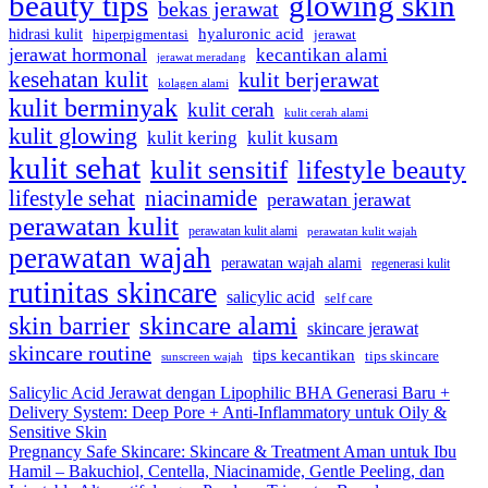
beauty tips
glowing skin
bekas jerawat
hyaluronic acid
hidrasi kulit
hiperpigmentasi
jerawat
jerawat hormonal
kecantikan alami
jerawat meradang
kesehatan kulit
kulit berjerawat
kolagen alami
kulit berminyak
kulit cerah
kulit cerah alami
kulit glowing
kulit kering
kulit kusam
kulit sehat
kulit sensitif
lifestyle beauty
lifestyle sehat
niacinamide
perawatan jerawat
perawatan kulit
perawatan kulit alami
perawatan kulit wajah
perawatan wajah
perawatan wajah alami
regenerasi kulit
rutinitas skincare
salicylic acid
self care
skincare alami
skin barrier
skincare jerawat
skincare routine
tips kecantikan
tips skincare
sunscreen wajah
Salicylic Acid Jerawat dengan Lipophilic BHA Generasi Baru +
Delivery System: Deep Pore + Anti-Inflammatory untuk Oily &
Sensitive Skin
Pregnancy Safe Skincare: Skincare & Treatment Aman untuk Ibu
Hamil – Bakuchiol, Centella, Niacinamide, Gentle Peeling, dan