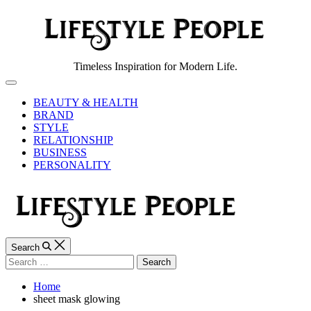
Skip
to
content
Lifestyle
Timeless Inspiration for Modern Life.
People
Off
Canvas
BEAUTY & HEALTH
BRAND
STYLE
RELATIONSHIP
BUSINESS
PERSONALITY
Search
Search
for:
Home
sheet mask glowing