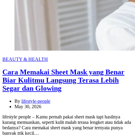
Categories
BEAUTY & HEALTH
Cara Memakai Sheet Mask yang Benar
Biar Kulitmu Langsung Terasa Lebih
Segar dan Glowing
By
lifestyle-people
May 30, 2026
lifestyle people – Kamu pernah pakai sheet mask tapi hasilnya
kurang memuaskan, seperti kulit malah terasa lengket atau tidak ada
bedanya? Cara memakai sheet mask yang benar ternyata punya
banyak trik kecil…