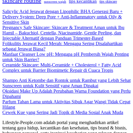
skincare routine
tips kecantikan
tips skincare
sunscreen wajah
Salicylic Acid Jerawat dengan Lipophilic BHA Generasi Baru +
Delivery System: Deep Pore + Anti-Inflammatory untuk Oily &
Sensitive Skin
Pregnancy Safe Skincare: Skincare & Treatment Aman untuk Ibu
Hamil – Bakuchiol, Centella, Niacinamide, Gentle Peeling, dan
Injectable Alternatif dengan Panduan Trimester-Based
Folikulitis Jerawat Kecil Merah: Mengapa Sering Disalahartikan
sebagai Jerawat Biasa?
Manfaat Cleanser Low pH: Mengapa pH Pembersih Wajah Penting
untuk Skin Barrier?
Ceramide Skincare: Multi-Ceramide + Cholesterol + Fatty Acid
Complex untuk Barrier Biomimetic Repair di Cuaca Tropis
Shampo Anti Ketombe dan Rontok untuk Rambut yang Lebih Sehat
Sunscreen untuk Kulit Sensitif yang Aman Dipakai
Oksidasi Make Up Adalah Perubahan Warna Foundation yang Perlu
Dipahami
Parfum Tahan Lama untuk Aktivitas Sibuk Agar Wangi Tidak Cepat
Hilang
Cewek Kue yang Sering Jadi Topik di Media Sosial Anak Muda
Lifestyle-People.com adalah portal yang menghadirkan artikel
tentang gaya hidup, kecantikan dan kesehatan, tips brand & bisnis,