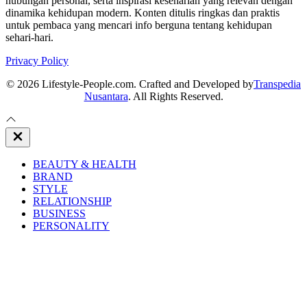
hubungan personal, serta inspirasi keseharian yang relevan dengan
dinamika kehidupan modern. Konten ditulis ringkas dan praktis
untuk pembaca yang mencari info berguna tentang kehidupan
sehari-hari.
Privacy Policy
© 2026 Lifestyle-People.com. Crafted and Developed by
Transpedia
Nusantara
. All Rights Reserved.
Close
Off
Canvas
BEAUTY & HEALTH
BRAND
STYLE
RELATIONSHIP
BUSINESS
PERSONALITY