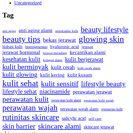
Uncategorized
Tag
beauty lifestyle
anti aging alami
anti aging
antioksidan kulit
beauty tips
glowing skin
bekas jerawat
hyaluronic acid
hidrasi kulit
hiperpigmentasi
jerawat
jerawat hormonal
kecantikan alami
jerawat meradang
kesehatan kulit
kulit berjerawat
kolagen alami
kulit berminyak
kulit cerah
kulit cerah alami
kulit glowing
kulit kering
kulit kusam
kulit sehat
kulit sensitif
lifestyle beauty
lifestyle sehat
niacinamide
perawatan jerawat
perawatan kulit
perawatan kulit alami
perawatan kulit wajah
perawatan wajah
perawatan wajah alami
regenerasi kulit
rutinitas skincare
salicylic acid
self care
skincare alami
skin barrier
skincare jerawat