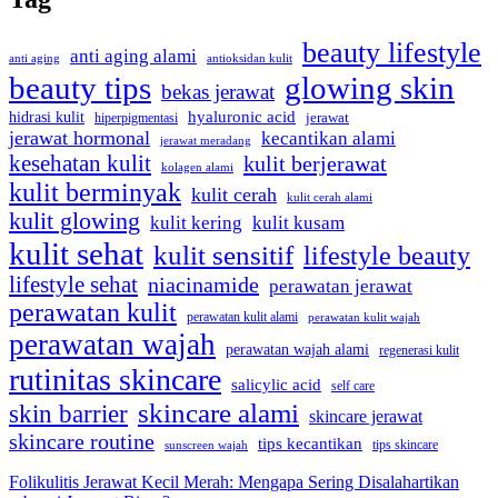
beauty lifestyle
anti aging alami
anti aging
antioksidan kulit
beauty tips
glowing skin
bekas jerawat
hidrasi kulit
hyaluronic acid
hiperpigmentasi
jerawat
jerawat hormonal
kecantikan alami
jerawat meradang
kesehatan kulit
kulit berjerawat
kolagen alami
kulit berminyak
kulit cerah
kulit cerah alami
kulit glowing
kulit kering
kulit kusam
kulit sehat
kulit sensitif
lifestyle beauty
lifestyle sehat
niacinamide
perawatan jerawat
perawatan kulit
perawatan kulit alami
perawatan kulit wajah
perawatan wajah
perawatan wajah alami
regenerasi kulit
rutinitas skincare
salicylic acid
self care
skincare alami
skin barrier
skincare jerawat
skincare routine
tips kecantikan
tips skincare
sunscreen wajah
Folikulitis Jerawat Kecil Merah: Mengapa Sering Disalahartikan