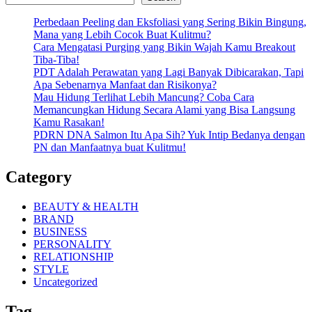
Perbedaan Peeling dan Eksfoliasi yang Sering Bikin Bingung,
Mana yang Lebih Cocok Buat Kulitmu?
Cara Mengatasi Purging yang Bikin Wajah Kamu Breakout
Tiba-Tiba!
PDT Adalah Perawatan yang Lagi Banyak Dibicarakan, Tapi
Apa Sebenarnya Manfaat dan Risikonya?
Mau Hidung Terlihat Lebih Mancung? Coba Cara
Memancungkan Hidung Secara Alami yang Bisa Langsung
Kamu Rasakan!
PDRN DNA Salmon Itu Apa Sih? Yuk Intip Bedanya dengan
PN dan Manfaatnya buat Kulitmu!
Category
BEAUTY & HEALTH
BRAND
BUSINESS
PERSONALITY
RELATIONSHIP
STYLE
Uncategorized
Tag