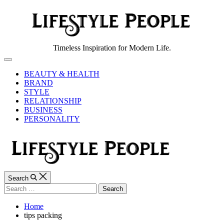
Skip
to
content
Lifestyle
Timeless Inspiration for Modern Life.
People
Off
Canvas
BEAUTY & HEALTH
BRAND
STYLE
RELATIONSHIP
BUSINESS
PERSONALITY
Search
Search
for:
Home
tips packing