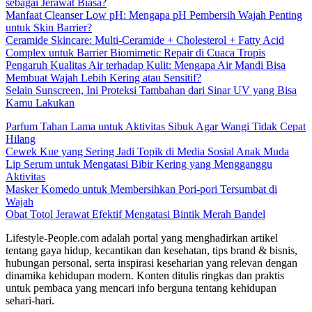
sebagai Jerawat Biasa?
Manfaat Cleanser Low pH: Mengapa pH Pembersih Wajah Penting
untuk Skin Barrier?
Ceramide Skincare: Multi-Ceramide + Cholesterol + Fatty Acid
Complex untuk Barrier Biomimetic Repair di Cuaca Tropis
Pengaruh Kualitas Air terhadap Kulit: Mengapa Air Mandi Bisa
Membuat Wajah Lebih Kering atau Sensitif?
Selain Sunscreen, Ini Proteksi Tambahan dari Sinar UV yang Bisa
Kamu Lakukan
Parfum Tahan Lama untuk Aktivitas Sibuk Agar Wangi Tidak Cepat
Hilang
Cewek Kue yang Sering Jadi Topik di Media Sosial Anak Muda
Lip Serum untuk Mengatasi Bibir Kering yang Mengganggu
Aktivitas
Masker Komedo untuk Membersihkan Pori-pori Tersumbat di
Wajah
Obat Totol Jerawat Efektif Mengatasi Bintik Merah Bandel
Lifestyle-People.com adalah portal yang menghadirkan artikel
tentang gaya hidup, kecantikan dan kesehatan, tips brand & bisnis,
hubungan personal, serta inspirasi keseharian yang relevan dengan
dinamika kehidupan modern. Konten ditulis ringkas dan praktis
untuk pembaca yang mencari info berguna tentang kehidupan
sehari-hari.