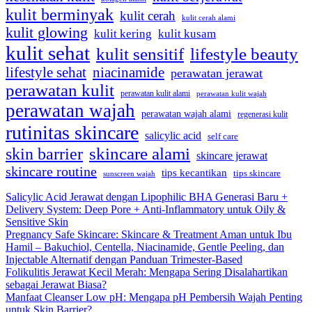
kulit berminyak
kulit cerah
kulit cerah alami
kulit glowing
kulit kering
kulit kusam
kulit sehat
kulit sensitif
lifestyle beauty
lifestyle sehat
niacinamide
perawatan jerawat
perawatan kulit
perawatan kulit alami
perawatan kulit wajah
perawatan wajah
perawatan wajah alami
regenerasi kulit
rutinitas skincare
salicylic acid
self care
skincare alami
skin barrier
skincare jerawat
skincare routine
tips kecantikan
tips skincare
sunscreen wajah
Salicylic Acid Jerawat dengan Lipophilic BHA Generasi Baru +
Delivery System: Deep Pore + Anti-Inflammatory untuk Oily &
Sensitive Skin
Pregnancy Safe Skincare: Skincare & Treatment Aman untuk Ibu
Hamil – Bakuchiol, Centella, Niacinamide, Gentle Peeling, dan
Injectable Alternatif dengan Panduan Trimester-Based
Folikulitis Jerawat Kecil Merah: Mengapa Sering Disalahartikan
sebagai Jerawat Biasa?
Manfaat Cleanser Low pH: Mengapa pH Pembersih Wajah Penting
untuk Skin Barrier?