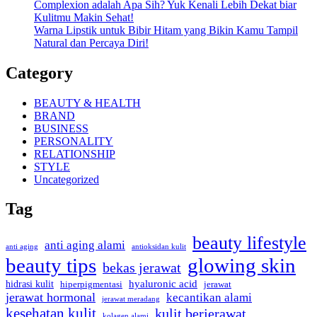
Complexion adalah Apa Sih? Yuk Kenali Lebih Dekat biar
Kulitmu Makin Sehat!
Warna Lipstik untuk Bibir Hitam yang Bikin Kamu Tampil
Natural dan Percaya Diri!
Category
BEAUTY & HEALTH
BRAND
BUSINESS
PERSONALITY
RELATIONSHIP
STYLE
Uncategorized
Tag
beauty lifestyle
anti aging alami
anti aging
antioksidan kulit
beauty tips
glowing skin
bekas jerawat
hyaluronic acid
hidrasi kulit
hiperpigmentasi
jerawat
jerawat hormonal
kecantikan alami
jerawat meradang
kesehatan kulit
kulit berjerawat
kolagen alami