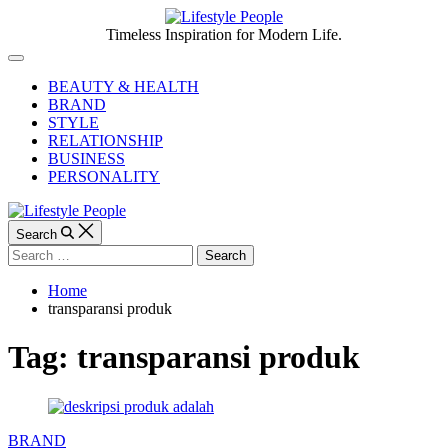
Skip
to
Lifestyle
Timeless Inspiration for Modern Life.
content
People
Off
Canvas
BEAUTY & HEALTH
BRAND
STYLE
RELATIONSHIP
BUSINESS
PERSONALITY
Search
Search
for:
Home
transparansi produk
Tag:
transparansi produk
Categories
BRAND