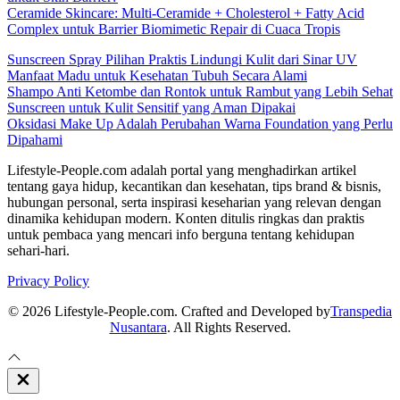
Ceramide Skincare: Multi-Ceramide + Cholesterol + Fatty Acid
Complex untuk Barrier Biomimetic Repair di Cuaca Tropis
Sunscreen Spray Pilihan Praktis Lindungi Kulit dari Sinar UV
Manfaat Madu untuk Kesehatan Tubuh Secara Alami
Shampo Anti Ketombe dan Rontok untuk Rambut yang Lebih Sehat
Sunscreen untuk Kulit Sensitif yang Aman Dipakai
Oksidasi Make Up Adalah Perubahan Warna Foundation yang Perlu
Dipahami
Lifestyle-People.com adalah portal yang menghadirkan artikel
tentang gaya hidup, kecantikan dan kesehatan, tips brand & bisnis,
hubungan personal, serta inspirasi keseharian yang relevan dengan
dinamika kehidupan modern. Konten ditulis ringkas dan praktis
untuk pembaca yang mencari info berguna tentang kehidupan
sehari-hari.
Privacy Policy
© 2026 Lifestyle-People.com. Crafted and Developed by
Transpedia
Nusantara
. All Rights Reserved.
Close
Off