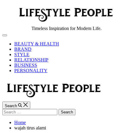
Skip
to
content
Lifestyle
Timeless Inspiration for Modern Life.
People
Off
Canvas
BEAUTY & HEALTH
BRAND
STYLE
RELATIONSHIP
BUSINESS
PERSONALITY
Search
Search
for:
Home
wajah tirus alami