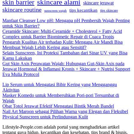
skincare alami
skin barrier
skincare jerawat
skincare routine
tips kecantikan
tips skincare
sunscreen wajah
Manfaat Cleanser Low pH: Mengapa pH Pembersih Wajah Penting
untuk Skin Barrier?
Ceramide Skincare: Multi-Ceramide + Cholesterol + Fatty Acid
Complex untuk Barrier Biomimetic Repair di Cuaca Tropis
Pengaruh Kualitas Air terhadap Kulit: Mengapa Air Mandi Bisa
Membuat Wajah Lebih Kering atau Sensitif?
Selain Sunscreen, Ini Proteksi Tambahan dari Sinar UV yang Bisa
Kamu Lakukan
Gut Skin Axis Perawatan Wajah: Hubungan Gut-Skin Axis pada
Jerawat Hormonal & Inflamasi Kronis + Skincare + Nutrisi Support
Eva Mulia Protocol
Lip Serum untuk Mengatasi Bibir Kering yang Mengganggu
Aktivitas
Masker Komedo untuk Membersihkan Pori-pori Tersumbat di
Wajah
Obat Totol Jerawat Efektif Mengatasi Bintik Merah Bandel
Nail Art Maroon sebagai Pilihan Warna yang Elegan dan Fleksibel
Physical Sunscreen untuk Perlindungan Kulit
Lifestyle-People.com adalah portal yang menghadirkan artikel
tentang gaya hidup, kecantikan dan kesehatan, tips brand & bisnis,