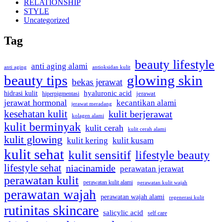
RELATIONSHIP
STYLE
Uncategorized
Tag
beauty lifestyle
anti aging alami
anti aging
antioksidan kulit
beauty tips
glowing skin
bekas jerawat
hidrasi kulit
hyaluronic acid
hiperpigmentasi
jerawat
jerawat hormonal
kecantikan alami
jerawat meradang
kesehatan kulit
kulit berjerawat
kolagen alami
kulit berminyak
kulit cerah
kulit cerah alami
kulit glowing
kulit kering
kulit kusam
kulit sehat
kulit sensitif
lifestyle beauty
lifestyle sehat
niacinamide
perawatan jerawat
perawatan kulit
perawatan kulit alami
perawatan kulit wajah
perawatan wajah
perawatan wajah alami
regenerasi kulit
rutinitas skincare
salicylic acid
self care