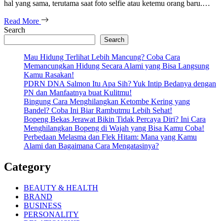
hal yang sama, terutama saat foto selfie atau ketemu orang baru.…
Read More
Search
Search
Mau Hidung Terlihat Lebih Mancung? Coba Cara
Memancungkan Hidung Secara Alami yang Bisa Langsung
Kamu Rasakan!
PDRN DNA Salmon Itu Apa Sih? Yuk Intip Bedanya dengan
PN dan Manfaatnya buat Kulitmu!
Bingung Cara Menghilangkan Ketombe Kering yang
Bandel? Coba Ini Biar Rambutmu Lebih Sehat!
Bopeng Bekas Jerawat Bikin Tidak Percaya Diri? Ini Cara
Menghilangkan Bopeng di Wajah yang Bisa Kamu Coba!
Perbedaan Melasma dan Flek Hitam: Mana yang Kamu
Alami dan Bagaimana Cara Mengatasinya?
Category
BEAUTY & HEALTH
BRAND
BUSINESS
PERSONALITY