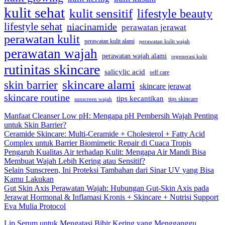
kulit sehat
kulit sensitif
lifestyle beauty
lifestyle sehat
niacinamide
perawatan jerawat
perawatan kulit
perawatan kulit alami
perawatan kulit wajah
perawatan wajah
perawatan wajah alami
regenerasi kulit
rutinitas skincare
salicylic acid
self care
skincare alami
skin barrier
skincare jerawat
skincare routine
tips kecantikan
tips skincare
sunscreen wajah
Manfaat Cleanser Low pH: Mengapa pH Pembersih Wajah Penting
untuk Skin Barrier?
Ceramide Skincare: Multi-Ceramide + Cholesterol + Fatty Acid
Complex untuk Barrier Biomimetic Repair di Cuaca Tropis
Pengaruh Kualitas Air terhadap Kulit: Mengapa Air Mandi Bisa
Membuat Wajah Lebih Kering atau Sensitif?
Selain Sunscreen, Ini Proteksi Tambahan dari Sinar UV yang Bisa
Kamu Lakukan
Gut Skin Axis Perawatan Wajah: Hubungan Gut-Skin Axis pada
Jerawat Hormonal & Inflamasi Kronis + Skincare + Nutrisi Support
Eva Mulia Protocol
Lip Serum untuk Mengatasi Bibir Kering yang Mengganggu