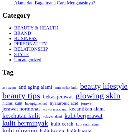
Alami dan Bagaimana Cara Mengatasinya?
Category
BEAUTY & HEALTH
BRAND
BUSINESS
PERSONALITY
RELATIONSHIP
STYLE
Uncategorized
Tag
beauty lifestyle
anti aging alami
anti aging
antioksidan kulit
beauty tips
glowing skin
bekas jerawat
hidrasi kulit
hyaluronic acid
hiperpigmentasi
jerawat
jerawat hormonal
kecantikan alami
jerawat meradang
kesehatan kulit
kulit berjerawat
kolagen alami
kulit berminyak
kulit cerah
kulit cerah alami
kulit glowing
kulit kering
kulit kusam