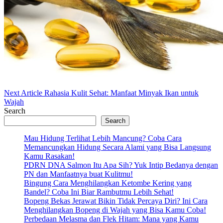
Next
Next Article
Rahasia Kulit Sehat: Manfaat Minyak Ikan untuk
Post:
Wajah
Search
Search
Mau Hidung Terlihat Lebih Mancung? Coba Cara
Memancungkan Hidung Secara Alami yang Bisa Langsung
Kamu Rasakan!
PDRN DNA Salmon Itu Apa Sih? Yuk Intip Bedanya dengan
PN dan Manfaatnya buat Kulitmu!
Bingung Cara Menghilangkan Ketombe Kering yang
Bandel? Coba Ini Biar Rambutmu Lebih Sehat!
Bopeng Bekas Jerawat Bikin Tidak Percaya Diri? Ini Cara
Menghilangkan Bopeng di Wajah yang Bisa Kamu Coba!
Perbedaan Melasma dan Flek Hitam: Mana yang Kamu