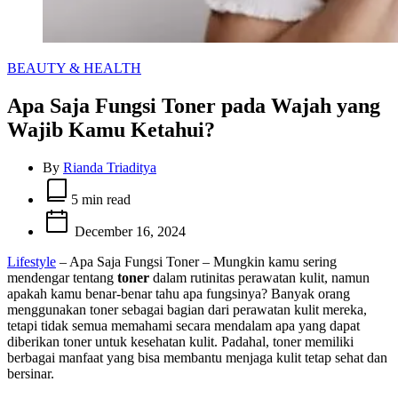
Categories
BEAUTY & HEALTH
Apa Saja Fungsi Toner pada Wajah yang
Wajib Kamu Ketahui?
By
Rianda Triaditya
Estimated
read
5 min read
time
December 16, 2024
Lifestyle
– Apa Saja Fungsi Toner – Mungkin kamu sering
mendengar tentang
toner
dalam rutinitas perawatan kulit, namun
apakah kamu benar-benar tahu apa fungsinya? Banyak orang
menggunakan toner sebagai bagian dari perawatan kulit mereka,
tetapi tidak semua memahami secara mendalam apa yang dapat
diberikan toner untuk kesehatan kulit. Padahal, toner memiliki
berbagai manfaat yang bisa membantu menjaga kulit tetap sehat dan
bersinar.