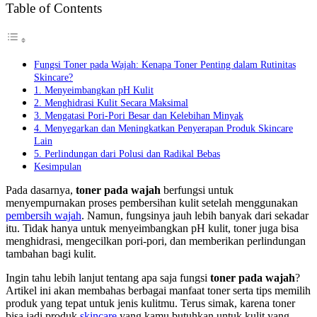
Table of Contents
Fungsi Toner pada Wajah: Kenapa Toner Penting dalam Rutinitas
Skincare?
1. Menyeimbangkan pH Kulit
2. Menghidrasi Kulit Secara Maksimal
3. Mengatasi Pori-Pori Besar dan Kelebihan Minyak
4. Menyegarkan dan Meningkatkan Penyerapan Produk Skincare
Lain
5. Perlindungan dari Polusi dan Radikal Bebas
Kesimpulan
Pada dasarnya,
toner pada wajah
berfungsi untuk
menyempurnakan proses pembersihan kulit setelah menggunakan
pembersih wajah
. Namun, fungsinya jauh lebih banyak dari sekadar
itu. Tidak hanya untuk menyeimbangkan pH kulit, toner juga bisa
menghidrasi, mengecilkan pori-pori, dan memberikan perlindungan
tambahan bagi kulit.
Ingin tahu lebih lanjut tentang apa saja fungsi
toner pada wajah
?
Artikel ini akan membahas berbagai manfaat toner serta tips memilih
produk yang tepat untuk jenis kulitmu. Terus simak, karena toner
bisa jadi produk
skincare
yang kamu butuhkan untuk kulit yang