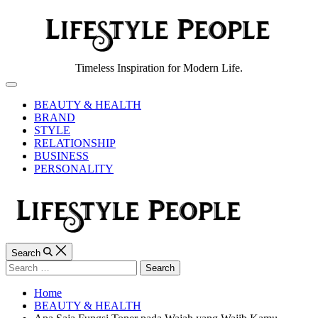
Skip
to
content
Lifestyle
Timeless Inspiration for Modern Life.
People
Off
Canvas
BEAUTY & HEALTH
BRAND
STYLE
RELATIONSHIP
BUSINESS
PERSONALITY
Search
Search
for:
Home
BEAUTY & HEALTH