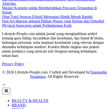
Aktivitas
Masker Komedo untuk Membersihkan Pori-pori Tersumbat di
Wajah
Obat Totol Jerawat Efektif Mengatasi Bintik Merah Bandel
Nail Art Maroon sebagai Pilihan Warna yang Elegan dan Fleksibel
Physical Sunscreen untuk Perlindungan Kulit
Lifestyle-People.com adalah portal yang menghadirkan artikel
tentang gaya hidup, kecantikan dan kesehatan, tips brand & bisnis,
hubungan personal, serta inspirasi keseharian yang relevan dengan
dinamika kehidupan modern. Konten ditulis ringkas dan praktis
untuk pembaca yang mencari info berguna tentang kehidupan
sehari-hari.
Privacy Policy
© 2026 Lifestyle-People.com. Crafted and Developed by
Transpedia
Nusantara
. All Rights Reserved.
Close
Off
Canvas
BEAUTY & HEALTH
BRAND