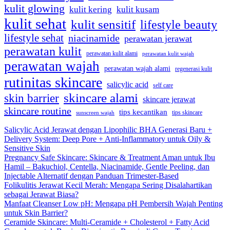
kulit glowing
kulit kering
kulit kusam
kulit sehat
kulit sensitif
lifestyle beauty
lifestyle sehat
niacinamide
perawatan jerawat
perawatan kulit
perawatan kulit alami
perawatan kulit wajah
perawatan wajah
perawatan wajah alami
regenerasi kulit
rutinitas skincare
salicylic acid
self care
skincare alami
skin barrier
skincare jerawat
skincare routine
tips kecantikan
tips skincare
sunscreen wajah
Salicylic Acid Jerawat dengan Lipophilic BHA Generasi Baru +
Delivery System: Deep Pore + Anti-Inflammatory untuk Oily &
Sensitive Skin
Pregnancy Safe Skincare: Skincare & Treatment Aman untuk Ibu
Hamil – Bakuchiol, Centella, Niacinamide, Gentle Peeling, dan
Injectable Alternatif dengan Panduan Trimester-Based
Folikulitis Jerawat Kecil Merah: Mengapa Sering Disalahartikan
sebagai Jerawat Biasa?
Manfaat Cleanser Low pH: Mengapa pH Pembersih Wajah Penting
untuk Skin Barrier?
Ceramide Skincare: Multi-Ceramide + Cholesterol + Fatty Acid