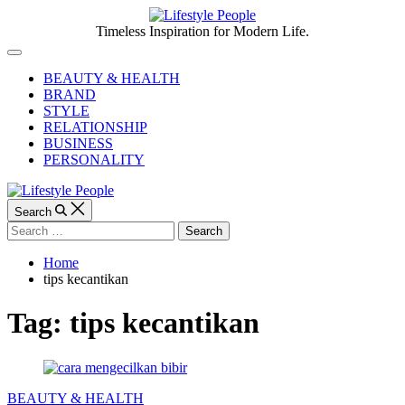
Skip
to
Lifestyle
Timeless Inspiration for Modern Life.
content
People
Off
Canvas
BEAUTY & HEALTH
BRAND
STYLE
RELATIONSHIP
BUSINESS
PERSONALITY
Search
Search
for:
Home
tips kecantikan
Tag:
tips kecantikan
Categories
BEAUTY & HEALTH