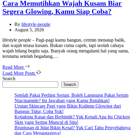
Cara Memutihkan Wajah Kusam Biar
Segera Glowing, Kamu Siap Coba?
By
lifestyle-people
August 5, 2026
lifestyle people – Pagi-pagi kamu bangun, cermin menatap balik,
dan wajah terasa kusam. Bukan cuma capek, tapi seolah cahaya
wajah hilang begitu saja. Banyak orang mengalami hal yang sama,
terutama setelah begadang,…
Read More
Load More Posts
Search
Search
Setelah Pakai Peeling Serum, Boleh Langsung Pakai Serum
Niacinamide? Ini Jawaban yang Kamu Butuhkan!
Urutan Skincare Pagi yang Bikin Kulitmu Glowing dari
Bangun Tidur, Coba Yuk!
Ketiakmu Kasar dan Berbintik? Yuk Kenali Apa Itu Chicken
Skin yang Sering Muncul di Situ!
Bruntusan di Jidat Bikin Kesal? Yuk Cari Tahu Penyebabnya
dan Cara Mengatasinya!