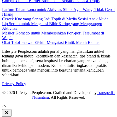
Complex untuk Barrier Biomimetic Repair di Cuaca Tropis
Parfum Tahan Lama untuk Aktivitas Sibuk Agar Wangi Tidak Cepat
Hilang
Cewek Kue yang Sering Jadi Topik di Media Sosial Anak Muda
Lip Serum untuk Mengatasi Bibir Kering yang Mengganggu
Aktivitas
Masker Komedo untuk Membersihkan Pori-pori Tersumbat di
Wajah
Obat Totol Jerawat Efektif Mengatasi Bintik Merah Bandel
Lifestyle-People.com adalah portal yang menghadirkan artikel
tentang gaya hidup, kecantikan dan kesehatan, tips brand & bisnis,
hubungan personal, serta inspirasi keseharian yang relevan dengan
dinamika kehidupan modern. Konten ditulis ringkas dan praktis
untuk pembaca yang mencari info berguna tentang kehidupan
sehari-hari.
Privacy Policy
© 2026 Lifestyle-People.com. Crafted and Developed by
Transpedia
Nusantara
. All Rights Reserved.
Close
Off