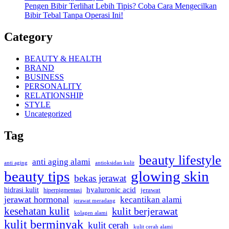
Pengen Bibir Terlihat Lebih Tipis? Coba Cara Mengecilkan
Bibir Tebal Tanpa Operasi Ini!
Category
BEAUTY & HEALTH
BRAND
BUSINESS
PERSONALITY
RELATIONSHIP
STYLE
Uncategorized
Tag
beauty lifestyle
anti aging alami
anti aging
antioksidan kulit
beauty tips
glowing skin
bekas jerawat
hyaluronic acid
hidrasi kulit
hiperpigmentasi
jerawat
jerawat hormonal
kecantikan alami
jerawat meradang
kesehatan kulit
kulit berjerawat
kolagen alami
kulit berminyak
kulit cerah
kulit cerah alami