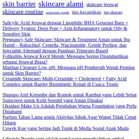
skincare alami
skin barrier
skincare jerawat
skincare routine
tips kecantikan
tips skincare
sunscreen wajah
Salicylic Acid Jerawat dengan Lipophilic BHA Generasi Baru +
Delivery System: Deep Pore + Anti-Inflammatory untuk Oily &
Sensitive Skin
Pregnancy Safe Skincare: Skincare & Treatment Aman untuk Ibu
Hamil – Bakuchiol, Centella, Niacinamide, Gentle Peeling, dan
Injectable Alternatif dengan Panduan Trimester-Based
Folikulitis Jerawat Kecil Merah: Mengapa Sering Disalahartikan
sebagai Jerawat Biasa?
Manfaat Cleanser Low pH: Mengapa pH Pembersih Wajah Penting
untuk Skin Barrier?
Ceramide Skincare: Multi-Ceramide + Cholesterol + Fatty Acid
Complex untuk Barrier Biomimetic Repair di Cuaca Tropis
Shampo Anti Ketombe dan Rontok untuk Rambut yang Lebih Sehat
Sunscreen untuk Kulit Sensitif yang Aman Dipakai
Oksidasi Make Up Adalah Perubahan Warna Foundation yang Perlu
Dipahami
Parfum Tahan Lama untuk Aktivitas Sibuk Agar Wangi Tidak Cepat
Hilang
Cewek Kue yang Sering Jadi Topik di Media Sosial Anak Muda
Lifestyle-People.com adalah portal yang menghadirkan artikel