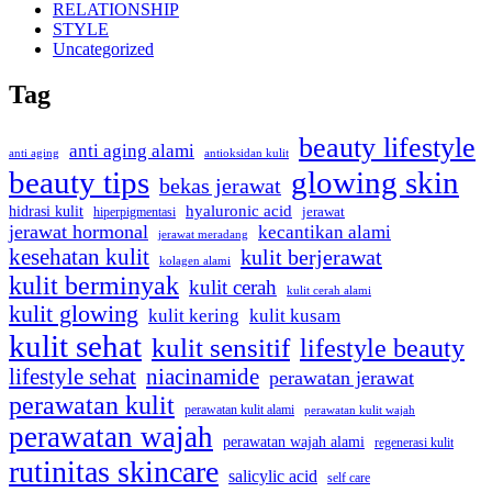
RELATIONSHIP
STYLE
Uncategorized
Tag
beauty lifestyle
anti aging alami
anti aging
antioksidan kulit
beauty tips
glowing skin
bekas jerawat
hyaluronic acid
hidrasi kulit
hiperpigmentasi
jerawat
jerawat hormonal
kecantikan alami
jerawat meradang
kesehatan kulit
kulit berjerawat
kolagen alami
kulit berminyak
kulit cerah
kulit cerah alami
kulit glowing
kulit kering
kulit kusam
kulit sehat
kulit sensitif
lifestyle beauty
lifestyle sehat
niacinamide
perawatan jerawat
perawatan kulit
perawatan kulit alami
perawatan kulit wajah
perawatan wajah
perawatan wajah alami
regenerasi kulit
rutinitas skincare
salicylic acid
self care