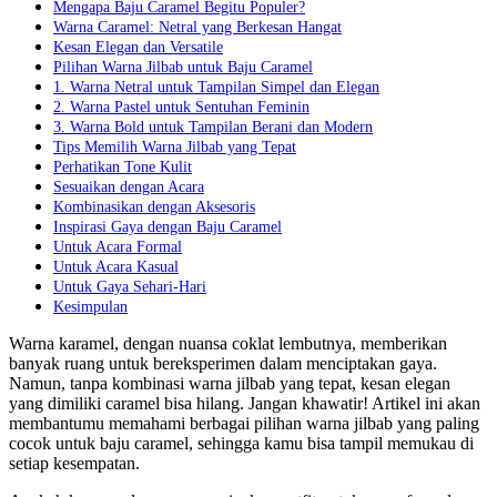
Mengapa Baju Caramel Begitu Populer?
Warna Caramel: Netral yang Berkesan Hangat
Kesan Elegan dan Versatile
Pilihan Warna Jilbab untuk Baju Caramel
1. Warna Netral untuk Tampilan Simpel dan Elegan
2. Warna Pastel untuk Sentuhan Feminin
3. Warna Bold untuk Tampilan Berani dan Modern
Tips Memilih Warna Jilbab yang Tepat
Perhatikan Tone Kulit
Sesuaikan dengan Acara
Kombinasikan dengan Aksesoris
Inspirasi Gaya dengan Baju Caramel
Untuk Acara Formal
Untuk Acara Kasual
Untuk Gaya Sehari-Hari
Kesimpulan
Warna karamel, dengan nuansa coklat lembutnya, memberikan
banyak ruang untuk bereksperimen dalam menciptakan gaya.
Namun, tanpa kombinasi warna jilbab yang tepat, kesan elegan
yang dimiliki caramel bisa hilang. Jangan khawatir! Artikel ini akan
membantumu memahami berbagai pilihan warna jilbab yang paling
cocok untuk baju caramel, sehingga kamu bisa tampil memukau di
setiap kesempatan.