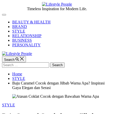
Skip
to
Lifestyle
Timeless Inspiration for Modern Life.
content
People
Off
Canvas
BEAUTY & HEALTH
BRAND
STYLE
RELATIONSHIP
BUSINESS
PERSONALITY
Search
Search
for:
Home
STYLE
Baju Caramel Cocok dengan Jilbab Warna Apa? Inspirasi
Gaya Elegan dan Serasi
Categories
STYLE