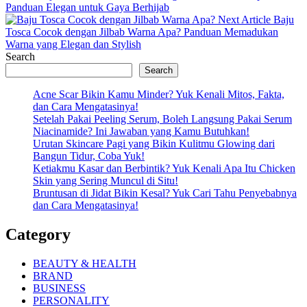
Post:
Panduan Elegan untuk Gaya Berhijab
Next
Next Article
Baju
Post:
Tosca Cocok dengan Jilbab Warna Apa? Panduan Memadukan
Warna yang Elegan dan Stylish
Search
Search
Acne Scar Bikin Kamu Minder? Yuk Kenali Mitos, Fakta,
dan Cara Mengatasinya!
Setelah Pakai Peeling Serum, Boleh Langsung Pakai Serum
Niacinamide? Ini Jawaban yang Kamu Butuhkan!
Urutan Skincare Pagi yang Bikin Kulitmu Glowing dari
Bangun Tidur, Coba Yuk!
Ketiakmu Kasar dan Berbintik? Yuk Kenali Apa Itu Chicken
Skin yang Sering Muncul di Situ!
Bruntusan di Jidat Bikin Kesal? Yuk Cari Tahu Penyebabnya
dan Cara Mengatasinya!
Category
BEAUTY & HEALTH
BRAND
BUSINESS
PERSONALITY