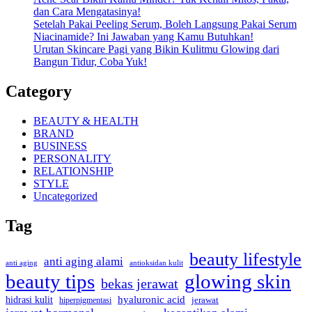
dan Cara Mengatasinya!
Setelah Pakai Peeling Serum, Boleh Langsung Pakai Serum
Niacinamide? Ini Jawaban yang Kamu Butuhkan!
Urutan Skincare Pagi yang Bikin Kulitmu Glowing dari
Bangun Tidur, Coba Yuk!
Category
BEAUTY & HEALTH
BRAND
BUSINESS
PERSONALITY
RELATIONSHIP
STYLE
Uncategorized
Tag
beauty lifestyle
anti aging alami
anti aging
antioksidan kulit
beauty tips
glowing skin
bekas jerawat
hyaluronic acid
hidrasi kulit
hiperpigmentasi
jerawat