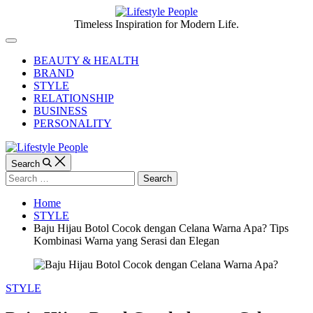
Skip
to
Lifestyle
Timeless Inspiration for Modern Life.
content
People
Off
Canvas
BEAUTY & HEALTH
BRAND
STYLE
RELATIONSHIP
BUSINESS
PERSONALITY
Search
Search
for:
Home
STYLE
Baju Hijau Botol Cocok dengan Celana Warna Apa? Tips
Kombinasi Warna yang Serasi dan Elegan
Categories
STYLE