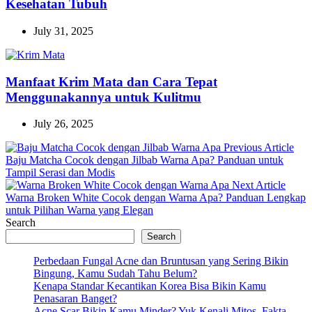
Kesehatan Tubuh
July 31, 2025
Manfaat Krim Mata dan Cara Tepat
Menggunakannya untuk Kulitmu
July 26, 2025
Pre
Previous Article
Post
Baju Matcha Cocok dengan Jilbab Warna Apa? Panduan untuk
Tampil Serasi dan Modis
Next
Next Article
Post:
Warna Broken White Cocok dengan Warna Apa? Panduan Lengkap
untuk Pilihan Warna yang Elegan
Search
Search
Perbedaan Fungal Acne dan Bruntusan yang Sering Bikin
Bingung, Kamu Sudah Tahu Belum?
Kenapa Standar Kecantikan Korea Bisa Bikin Kamu
Penasaran Banget?
Acne Scar Bikin Kamu Minder? Yuk Kenali Mitos, Fakta,