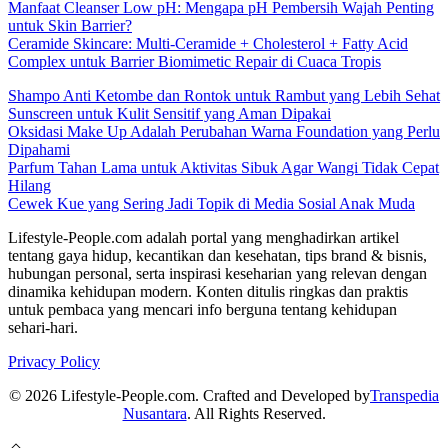
Manfaat Cleanser Low pH: Mengapa pH Pembersih Wajah Penting
untuk Skin Barrier?
Ceramide Skincare: Multi-Ceramide + Cholesterol + Fatty Acid
Complex untuk Barrier Biomimetic Repair di Cuaca Tropis
Shampo Anti Ketombe dan Rontok untuk Rambut yang Lebih Sehat
Sunscreen untuk Kulit Sensitif yang Aman Dipakai
Oksidasi Make Up Adalah Perubahan Warna Foundation yang Perlu
Dipahami
Parfum Tahan Lama untuk Aktivitas Sibuk Agar Wangi Tidak Cepat
Hilang
Cewek Kue yang Sering Jadi Topik di Media Sosial Anak Muda
Lifestyle-People.com adalah portal yang menghadirkan artikel
tentang gaya hidup, kecantikan dan kesehatan, tips brand & bisnis,
hubungan personal, serta inspirasi keseharian yang relevan dengan
dinamika kehidupan modern. Konten ditulis ringkas dan praktis
untuk pembaca yang mencari info berguna tentang kehidupan
sehari-hari.
Privacy Policy
© 2026 Lifestyle-People.com. Crafted and Developed by
Transpedia
Nusantara
. All Rights Reserved.