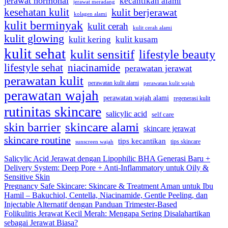
jerawat hormonal
kecantikan alami
jerawat meradang
kesehatan kulit
kulit berjerawat
kolagen alami
kulit berminyak
kulit cerah
kulit cerah alami
kulit glowing
kulit kering
kulit kusam
kulit sehat
kulit sensitif
lifestyle beauty
lifestyle sehat
niacinamide
perawatan jerawat
perawatan kulit
perawatan kulit alami
perawatan kulit wajah
perawatan wajah
perawatan wajah alami
regenerasi kulit
rutinitas skincare
salicylic acid
self care
skincare alami
skin barrier
skincare jerawat
skincare routine
tips kecantikan
tips skincare
sunscreen wajah
Salicylic Acid Jerawat dengan Lipophilic BHA Generasi Baru +
Delivery System: Deep Pore + Anti-Inflammatory untuk Oily &
Sensitive Skin
Pregnancy Safe Skincare: Skincare & Treatment Aman untuk Ibu
Hamil – Bakuchiol, Centella, Niacinamide, Gentle Peeling, dan
Injectable Alternatif dengan Panduan Trimester-Based
Folikulitis Jerawat Kecil Merah: Mengapa Sering Disalahartikan
sebagai Jerawat Biasa?