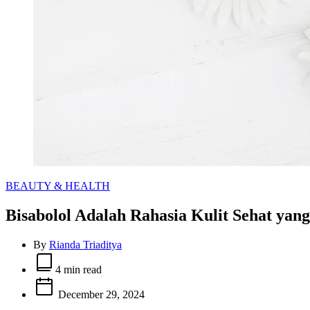
Categories
BEAUTY & HEALTH
Bisabolol Adalah Rahasia Kulit Sehat ya
By
Rianda Triaditya
Estimated
read
4 min read
time
December 29, 2024