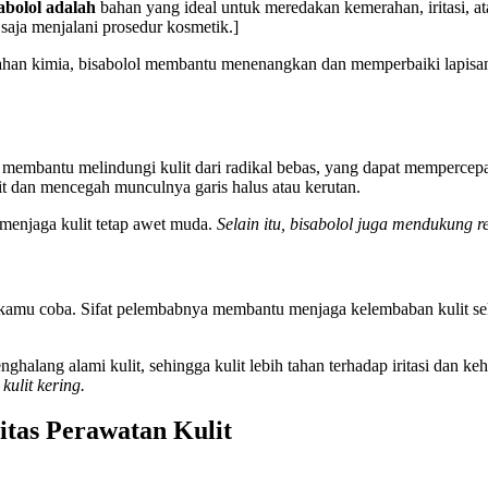
abolol adalah
bahan yang ideal untuk meredakan kemerahan, iritasi, at
 saja menjalani prosedur kosmetik.]
 bahan kimia, bisabolol membantu menenangkan dan memperbaiki lapisan
ni membantu melindungi kulit dari radikal bebas, yang dapat mempercep
lit dan mencegah munculnya garis halus atau kerutan.
enjaga kulit tetap awet muda.
Selain itu, bisabolol juga mendukung re
kamu coba. Sifat pelembabnya membantu menjaga kelembaban kulit sek
alang alami kulit, sehingga kulit lebih tahan terhadap iritasi dan k
ulit kering.
tas Perawatan Kulit