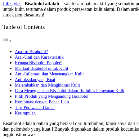
Lifestyle
–
Bisabolol adalah
– salah satu bahan aktif yang semakin p
untuk kulit, terutama dalam produk perawatan kulit alami. Dalam arti
simak penjelasannya!
Table of Contents
Apa Itu Bisabolol?
Asal-Usul dan Karakteristik
Kenapa Bisabolol Populer?
Manfaat Bisabolol untuk Kulit
Anti-Inflamasi dan Menenangkan Kulit
Antioksidan yang Kuat
Melembabkan dan Menghidrasi Kulit
Cara Menggunakan Bisabolol dalam Rutinitas Perawatan Kulit
Pilih Produk yang Mengandung Bisabolol
Kombinasi dengan Bahan Lain
Tips Perawatan Harian
Kesimpulan
Bisabolol adalah bahan yang berasal dari tumbuhan, khususnya dari 
dan pelembab yang kuat.] Banyak digunakan dalam produk kecantika
begitu istimewa?