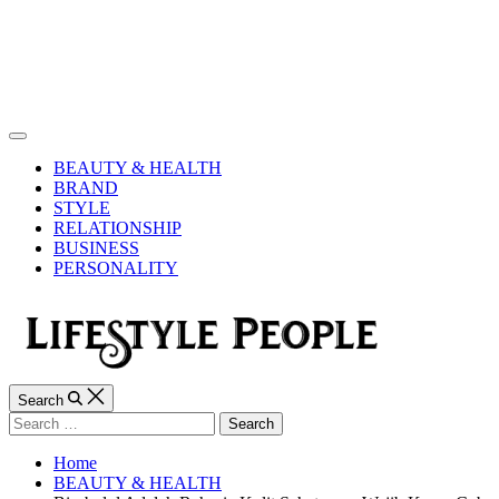
Skip
to
content
Lifestyle
People
Off
Canvas
BEAUTY & HEALTH
BRAND
STYLE
RELATIONSHIP
BUSINESS
PERSONALITY
Search
Search
for:
Home
BEAUTY & HEALTH