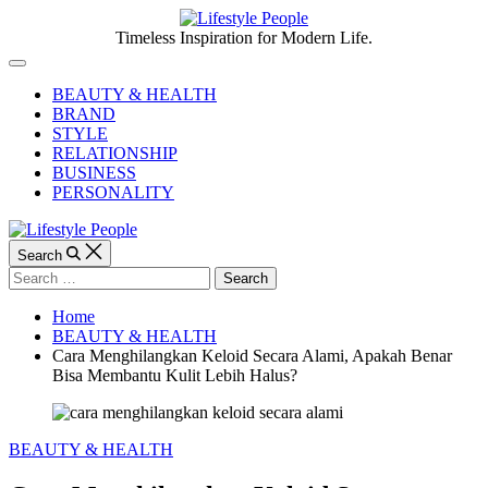
Skip
to
Lifestyle
Timeless Inspiration for Modern Life.
content
People
Off
Canvas
BEAUTY & HEALTH
BRAND
STYLE
RELATIONSHIP
BUSINESS
PERSONALITY
Search
Search
for:
Home
BEAUTY & HEALTH
Cara Menghilangkan Keloid Secara Alami, Apakah Benar
Bisa Membantu Kulit Lebih Halus?
Categories
BEAUTY & HEALTH