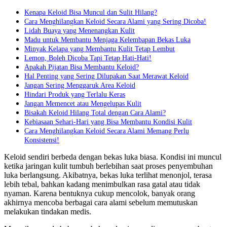
Kenapa Keloid Bisa Muncul dan Sulit Hilang?
Cara Menghilangkan Keloid Secara Alami yang Sering Dicoba!
Lidah Buaya yang Menenangkan Kulit
Madu untuk Membantu Menjaga Kelembapan Bekas Luka
Minyak Kelapa yang Membantu Kulit Tetap Lembut
Lemon, Boleh Dicoba Tapi Tetap Hati-Hati!
Apakah Pijatan Bisa Membantu Keloid?
Hal Penting yang Sering Dilupakan Saat Merawat Keloid
Jangan Sering Menggaruk Area Keloid
Hindari Produk yang Terlalu Keras
Jangan Memencet atau Mengelupas Kulit
Bisakah Keloid Hilang Total dengan Cara Alami?
Kebiasaan Sehari-Hari yang Bisa Membantu Kondisi Kulit
Cara Menghilangkan Keloid Secara Alami Memang Perlu
Konsistensi!
Keloid sendiri berbeda dengan bekas luka biasa. Kondisi ini muncul
ketika jaringan kulit tumbuh berlebihan saat proses penyembuhan
luka berlangsung. Akibatnya, bekas luka terlihat menonjol, terasa
lebih tebal, bahkan kadang menimbulkan rasa gatal atau tidak
nyaman. Karena bentuknya cukup mencolok, banyak orang
akhirnya mencoba berbagai cara alami sebelum memutuskan
melakukan tindakan medis.