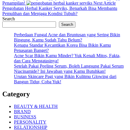
Next
Penampilan!
Next Article
Post:
Pengobatan Herbal Kanker Serviks, Benarkah Bisa Membantu
Pemulihan dan Menjaga Kondisi Tubuh?
Search
Search
Perbedaan Fungal Acne dan Bruntusan yang Sering Bikin
Bingung, Kamu Sudah Tahu Belum?
Kenapa Standar Kecantikan Korea Bisa Bikin Kamu
Penasaran Banget?
Acne Scar Bikin Kamu Minder? Yuk Kenali Mitos, Fakta,
dan Cara Mengatasinya!
Setelah Pakai Peeling Serum, Boleh Langsung Pakai Serum
Niacinamide? Ini Jawaban yang Kamu Butuhkan!
Urutan Skincare Pagi yang Bikin Kulitmu Glowing dari
Bangun Tidur, Coba Yuk!
Category
BEAUTY & HEALTH
BRAND
BUSINESS
PERSONALITY
RELATIONSHIP