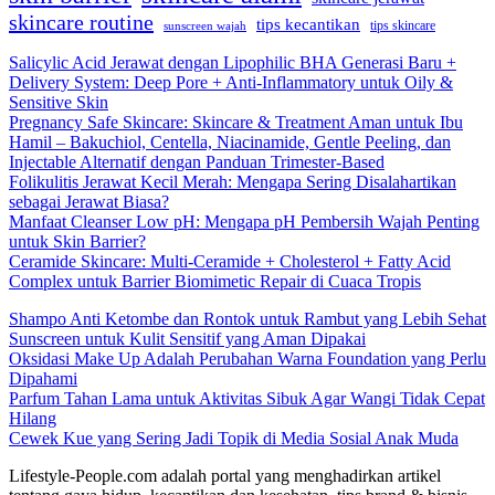
skincare routine
tips kecantikan
tips skincare
sunscreen wajah
Salicylic Acid Jerawat dengan Lipophilic BHA Generasi Baru +
Delivery System: Deep Pore + Anti-Inflammatory untuk Oily &
Sensitive Skin
Pregnancy Safe Skincare: Skincare & Treatment Aman untuk Ibu
Hamil – Bakuchiol, Centella, Niacinamide, Gentle Peeling, dan
Injectable Alternatif dengan Panduan Trimester-Based
Folikulitis Jerawat Kecil Merah: Mengapa Sering Disalahartikan
sebagai Jerawat Biasa?
Manfaat Cleanser Low pH: Mengapa pH Pembersih Wajah Penting
untuk Skin Barrier?
Ceramide Skincare: Multi-Ceramide + Cholesterol + Fatty Acid
Complex untuk Barrier Biomimetic Repair di Cuaca Tropis
Shampo Anti Ketombe dan Rontok untuk Rambut yang Lebih Sehat
Sunscreen untuk Kulit Sensitif yang Aman Dipakai
Oksidasi Make Up Adalah Perubahan Warna Foundation yang Perlu
Dipahami
Parfum Tahan Lama untuk Aktivitas Sibuk Agar Wangi Tidak Cepat
Hilang
Cewek Kue yang Sering Jadi Topik di Media Sosial Anak Muda
Lifestyle-People.com adalah portal yang menghadirkan artikel