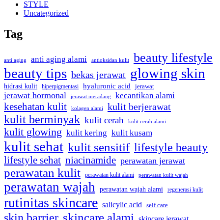
STYLE
Uncategorized
Tag
beauty lifestyle
anti aging alami
anti aging
antioksidan kulit
beauty tips
glowing skin
bekas jerawat
hyaluronic acid
hidrasi kulit
hiperpigmentasi
jerawat
jerawat hormonal
kecantikan alami
jerawat meradang
kesehatan kulit
kulit berjerawat
kolagen alami
kulit berminyak
kulit cerah
kulit cerah alami
kulit glowing
kulit kering
kulit kusam
kulit sehat
kulit sensitif
lifestyle beauty
lifestyle sehat
niacinamide
perawatan jerawat
perawatan kulit
perawatan kulit alami
perawatan kulit wajah
perawatan wajah
perawatan wajah alami
regenerasi kulit
rutinitas skincare
salicylic acid
self care
skincare alami
skin barrier
skincare jerawat